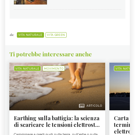
da:
VITA NATURALE
VITA GREEN
Ti potrebbe interessare anche
VITA NATURALE
MOVIMENTO
VITA NATUR
ARTICOLO
Earthing sulla battigia: la scienza
Carta d'
di scaricare le tensioni elettrost...
termine
elettron
Camminare a piedi nudi sulla terra, sull'erba o sulla