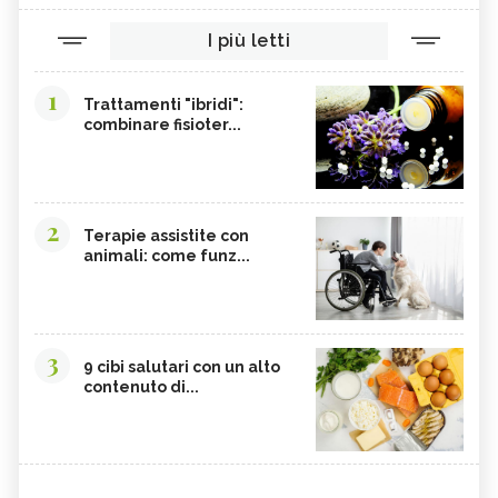
I più letti
1
Trattamenti "ibridi":
combinare fisioter...
2
Terapie assistite con
animali: come funz...
3
9 cibi salutari con un alto
contenuto di...