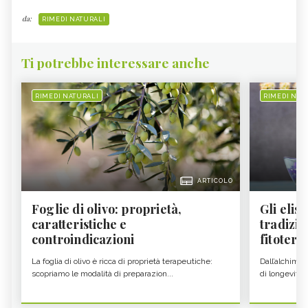
da:
RIMEDI NATURALI
Ti potrebbe interessare anche
RIMEDI NATURALI
RIMEDI NAT
ARTICOLO
Foglie di olivo: proprietà,
Gli elisi
caratteristiche e
tradizio
controindicazioni
fitoter...
La foglia di olivo è ricca di proprietà terapeutiche:
Dall’alchimia
scopriamo le modalità di preparazion...
di longevità 