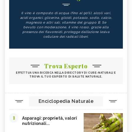
Il vino è composto di acqua (fino al 90%), alcoli vari,
acidi organici, glicerina, glicidi, potassio, sodio, calcio,
magnesio e altri sali, vitamine del gruppo B. Se
bevuto con moderazione, il vino rosso, grazie alla
presenza dei flavonoidi, protegge dall’azione lesiva
cellulare dei radicali liberi.
Trova Esperto
EFFETTUA UNA RICERCA NELLA DIRECTORY DI CURE-NATURALI E
TROVA IL TUO ESPERTO DI SALUTE NATURALE.
Enciclopedia Naturale
1
Asparagi: proprietà, valori
nutrizionali...