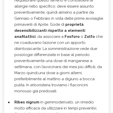
riequilibrare questo terreno e combattere le
allergie nello specifico: deve essere assunto
preventivamente, quindi almeno a partire da
Gennaio o Febbraio in vista delle prime avvisaglie
primaverili di Aprile. Gode di
proprietà
desensibilizzanti rispetto a elementi
anafilattici
; da associare a
Fosforo
o
Zolfo
che
ne coadiuvano l’azione con un apporto
disintossicante. La somministrazione vede due
posologie differenziate in base al periodo:
preventivamente una dose di manganese a
settimana, con l’avvicinarsi dei mesi più difficili, da
Marzo quindi,una dose a giorni alterni,
preferibilmente al mattino a digiuno a bocca
pulita. In erboristeria troviamo i flaconcini
monouso già predosati.
Ribes nigrum
in gemmoderivato, un rimedio
molto efficace da utilizzare in tempi preventivi.