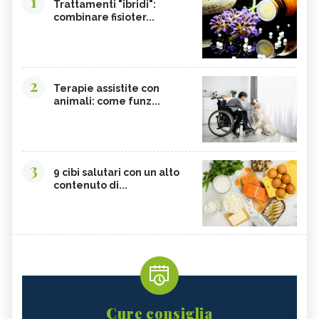
1
Trattamenti "ibridi":
combinare fisioter...
2
Terapie assistite con
animali: come funz...
3
9 cibi salutari con un alto
contenuto di...
Cure consiglia