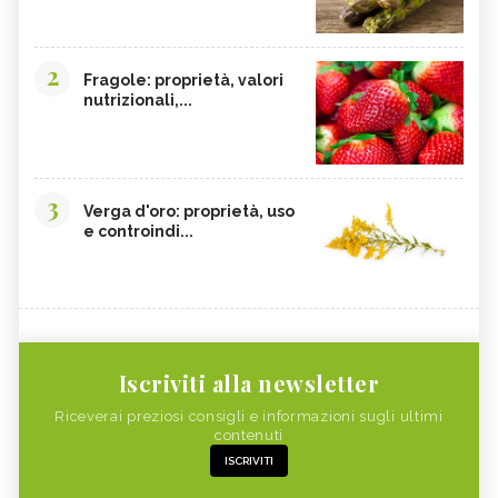
2
Fragole: proprietà, valori
nutrizionali,...
3
Verga d'oro: proprietà, uso
e controindi...
Iscriviti alla newsletter
Riceverai preziosi consigli e informazioni sugli ultimi
contenuti
ISCRIVITI