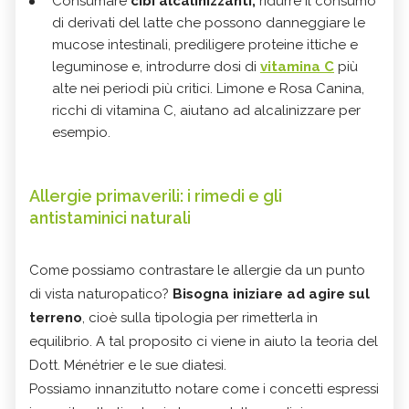
Consumare
cibi alcalinizzanti,
ridurre il consumo
di derivati del latte che possono danneggiare le
mucose intestinali, prediligere proteine ittiche e
leguminose e, introdurre dosi di
vitamina C
più
alte nei periodi più critici. Limone e Rosa Canina,
ricchi di vitamina C, aiutano ad alcalinizzare per
esempio.
Allergie primaverili: i rimedi e gli
antistaminici naturali
Come possiamo contrastare le allergie da un punto
di vista naturopatico?
Bisogna iniziare ad agire sul
terreno
, cioè sulla tipologia per rimetterla in
equilibrio. A tal proposito ci viene in aiuto la teoria del
Dott. Ménétrier e le sue diatesi.
Possiamo innanzitutto notare come i concetti espressi