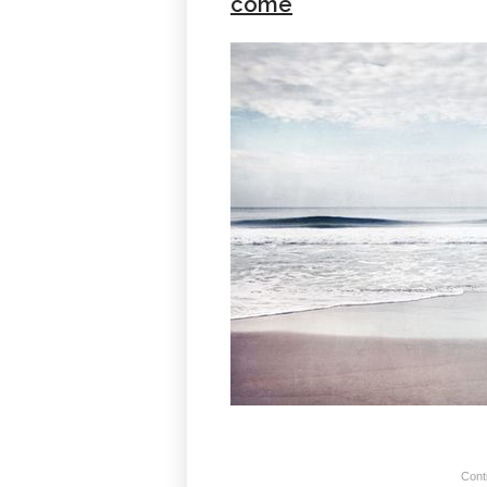
come
Conti