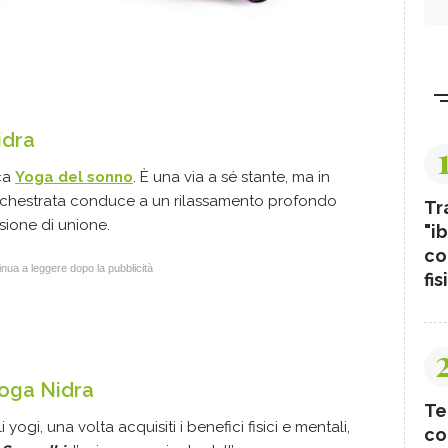
idra
ica
Yoga del sonno
. È una via a sé stante, ma in
chestrata conduce a un rilassamento profondo
Tr
ione di unione.
"ib
co
nua a leggere dopo la pubblicità
fis
Yoga Nidra
Te
ogi, una volta acquisiti i benefici fisici e mentali,
co