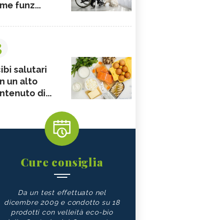
me funz...
3
ibi salutari
n un alto
ntenuto di...
Cure consiglia
Da un test effettuato nel
dicembre 2009 e condotto su 18
prodotti con velleità eco-bio