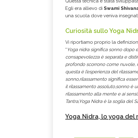
Questa tecnica è stata sviluppat
Egli era allievo di
Swami Shivan
una scuola dove veniva insegnato
Curiosità sullo Yoga Nid
Vi riportiamo proprio la definizi
“
Yoga nidra significa sonno dopo es
consapevolezza è separata e distin
profondo scorrono come nuvole, m
questa è l’esperienza del rilassam
sonno,rilassamento significa esser
il rilassamento assoluto,sonno è 
rilassamento alla mente e ai sensi,b
Tantra,Yoga Nidra è la soglia del 
Yoga Nidra, lo yoga del