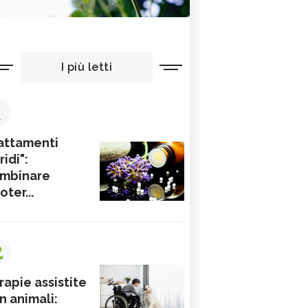
I più letti
1
attamenti
ridi":
mbinare
ioter...
2
rapie assistite
n animali: