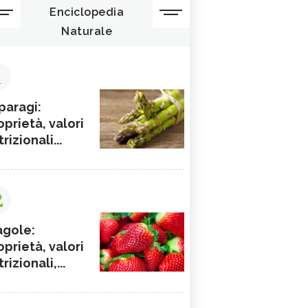
Enciclopedia
Naturale
1
paragi:
oprietà, valori
rizionali...
2
agole:
oprietà, valori
rizionali,...