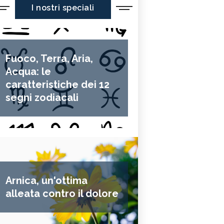
I nostri speciali
Fuoco, Terra, Aria,
Acqua: le
caratteristiche dei 12
segni zodiacali
Arnica, un'ottima
alleata contro il dolore