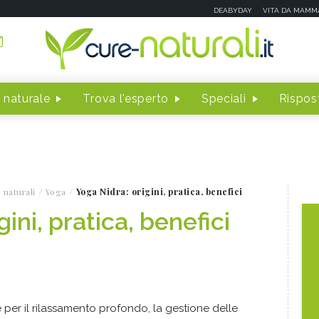
DEABYDAY
VITA DA MAMM
 naturale
Trova l'esperto
Speciali
Rispost
 naturali
Yoga
Yoga Nidra: origini, pratica, benefici
ini, pratica, benefici
e per il rilassamento profondo, la gestione delle