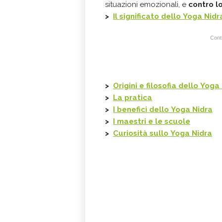
situazioni emozionali, e
contro l
>
Il significato dello
Yoga Nidr
Conti
>
Origini e filosofia
dello
Yoga 
>
La pratica
>
I benefici
dello
Yoga Nidra
>
I maestri e le scuole
>
Curiosità sullo
Yoga Nidra