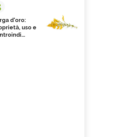
3
rga d'oro:
oprietà, uso e
ntroindi...