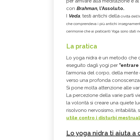
per arrivare alla meditazione e a
con
Brahman
, l'Assoluto.
I
Veda
, testi antichi della
civiltà dell
che comprendeva i più antichi insegnamenti 
cerimonie
che ai praticanti Yoga sono stati 
La pratica
Lo yoga nidra è un metodo che 
eseguito dagli yogi per
"entrare
l’armonia del corpo, della mente e
verso una profonda conoscenza d
Si pone molta attenzione alle vari
La percezione della varie parti v
la volontà si creare una quiete l
risolvono nervosismo, irritabilità, 
utile contro i disturbi mestrual
Lo yoga nidra ti aiuta a