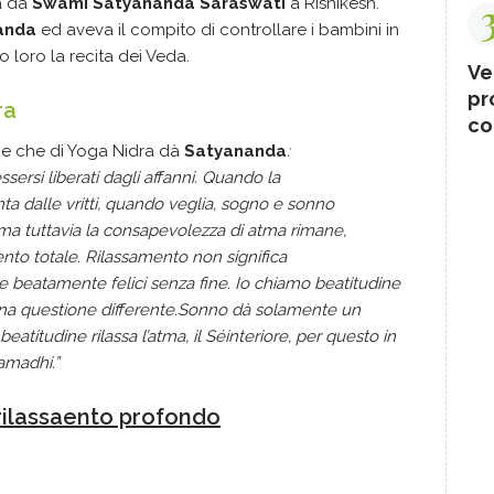
a da
Swami Satyananda Saraswati
a Rishikesh.
anda
ed aveva il compito di controllare i bambini in
 loro la recita dei Veda.
Ve
pr
ra
co
one che di Yoga Nidra dà
Satyananda
:
sersi liberati dagli affanni. Quando la
ta dalle vritti, quando veglia, sogno e sonno
a tuttavia la consapevolezza di atma rimane,
ento totale. Rilassamento non significa
e beatamente felici senza fine. Io chiamo beatitudine
una questione differente.Sonno dà solamente un
eatitudine rilassa l’atma, il Séinteriore, per questo in
Samadhi.”
 rilassaento profondo