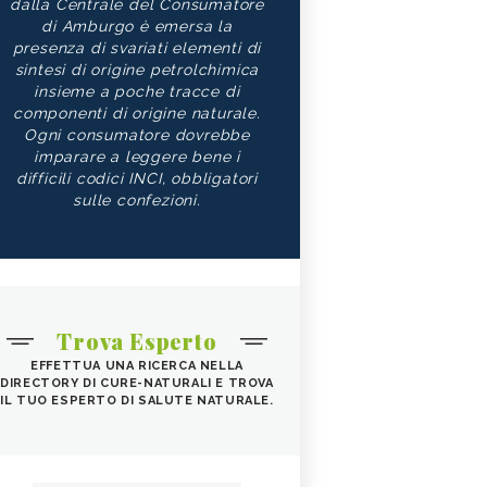
dalla Centrale del Consumatore
di Amburgo è emersa la
presenza di svariati elementi di
sintesi di origine petrolchimica
insieme a poche tracce di
componenti di origine naturale.
Ogni consumatore dovrebbe
imparare a leggere bene i
difficili codici INCI, obbligatori
sulle confezioni.
Trova Esperto
EFFETTUA UNA RICERCA NELLA
DIRECTORY DI CURE-NATURALI E TROVA
IL TUO ESPERTO DI SALUTE NATURALE.