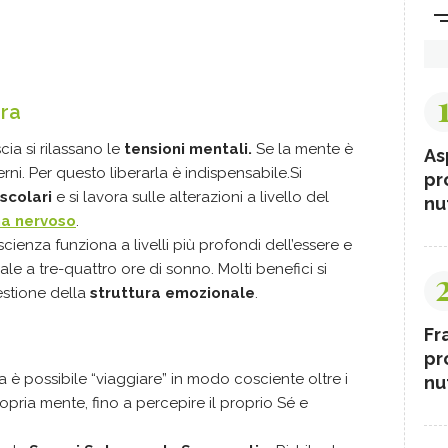
dra
a si rilassano le
tensioni mentali.
Se la mente è
As
rni. Per questo liberarla è indispensabile.Si
pr
scolari
e si lavora sulle alterazioni a livello del
nut
ma nervoso
.
scienza funziona a livelli più profondi dell’essere e
le a tre-quattro ore di sonno. Molti benefici si
estione della
struttura emozionale
.
Fr
pr
ra è possibile “viaggiare” in modo cosciente oltre i
nut
ropria mente, fino a percepire il proprio Sé e