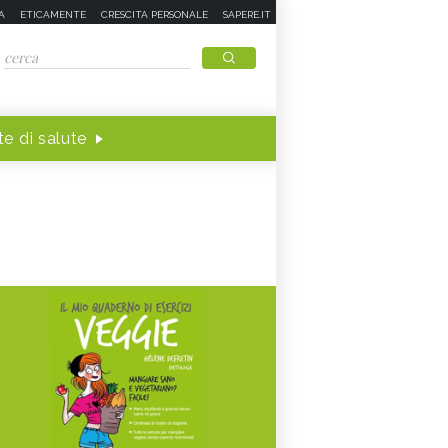
A
ETICAMENTE
CRESCITA PERSONALE
SAPERE.IT
e di salute