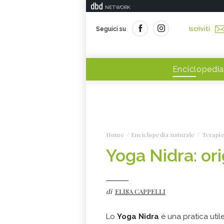
NETWORK
Seguici su
Iscriviti
Enciclopedia
Home
Enciclopedia naturale
Terapie
Yoga Nidra: orig
di
ELISA CAPPELLI
Lo
Yoga Nidra
è una pratica util