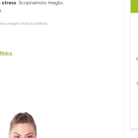
o stress
. Scopriamolo meglio.
a
nua a leggere dopo la pubblicità
Nidra
c