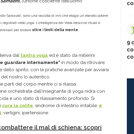
l
Samadhi
,
l’unione cosciente dell’uomo
co
’Indo-Sarasvati, sono una raccolta di inni che
elogia un elevato potere
registrati nello yoga.
L’intelligenza dei Veda descrive rituali e
necessari per andare
oltre
i limiti della mente
.
9 c
co
deriva dal
tantra yoga
ed è stato da millenni
co
 e guardare internamente"
in modo da ritrovare
 dello spirito, con le pratiche avanzate per avviarsi
el nostro Io autentico.
e parti del corpo mentre ci si rilassa.
iene orchestrata dall'insegnante di yoga nidra con
ucida e uno stato di rilassamento profondo. Si
si
cura la colite
, sindrome di intestino irritabile,
è
i
, vertigini, ipertensione.
 combattere il mal di schiena: scopri