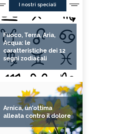
I nostri speciali
Fuoco, Terra, Aria,
Acqua: le
caratteristiche dei 12
segni zodiacali
Arnica, un'ottima
alleata contro il dolore