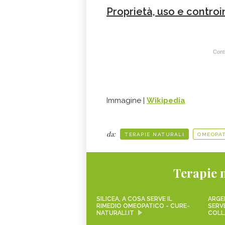
Proprietà, uso e controin
Conti
Immagine |
Wikipedia
da:
TERAPIE NATURALI
OMEOPAT
Terapie 
SILICEA, A COSA SERVE IL
ARGE
RIMEDIO OMEOPATICO - CURE-
SERVE
NATURALI.IT
COLL