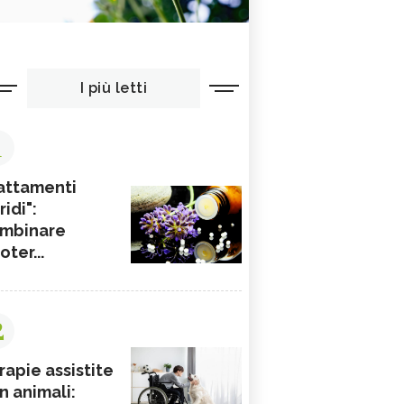
I più letti
1
attamenti
ridi":
mbinare
ioter...
2
rapie assistite
n animali: