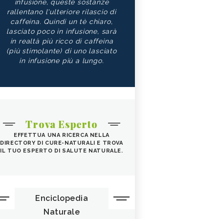
infusione, queste sostanze
rallentano l'ulteriore rilascio di
caffeina. Quindi un tè chiaro,
lasciato poco in infusione, sarà
in realtà più ricco di caffeina
(più stimolante) di uno lasciato
in infusione più a lungo.
Trova Esperto
EFFETTUA UNA RICERCA NELLA
DIRECTORY DI CURE-NATURALI E TROVA
IL TUO ESPERTO DI SALUTE NATURALE.
Enciclopedia
Naturale