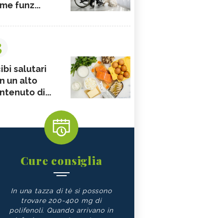
me funz...
3
ibi salutari
n un alto
ntenuto di...
Cure consiglia
In una tazza di tè si possono
trovare 200-400 mg di
polifenoli. Quando arrivano in