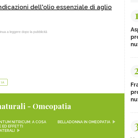
dicazioni dell'olio essenziale di aglio
As
nua a leggere dopo la pubblicità
pr
nut
IA
Fr
pr
nut
naturali - Omeopatia
NTUM NITRICUM: A COSA
BELLADONNA IN OMEOPATIA
 ED EFFETTI
ATERALI