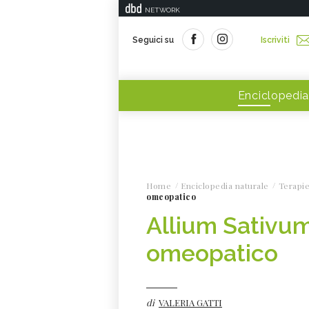
NETWORK
Seguici su
Iscriviti
Enciclopedia
Home
Enciclopedia naturale
Terapie
omeopatico
Allium Sativum
omeopatico
di
VALERIA GATTI