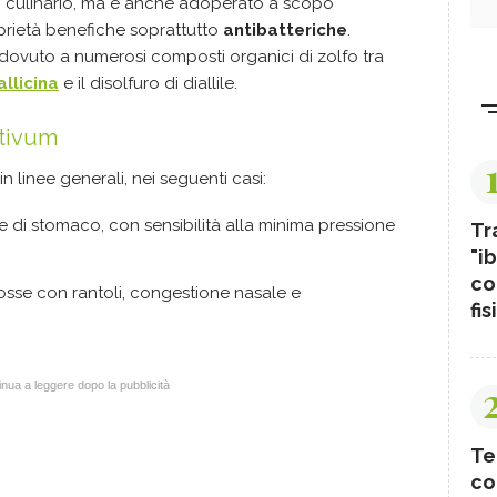
lo culinario, ma è anche adoperato a scopo
prietà benefiche soprattutto
antibatteriche
.
è dovuto a numerosi composti organici di zolfo tra
’allicina
e il disolfuro di diallile.
ativum
 in linee generali, nei seguenti casi:
re di stomaco, con sensibilità alla minima pressione
Tr
"ib
co
tosse con rantoli, congestione nasale e
fis
nua a leggere dopo la pubblicità
Te
co