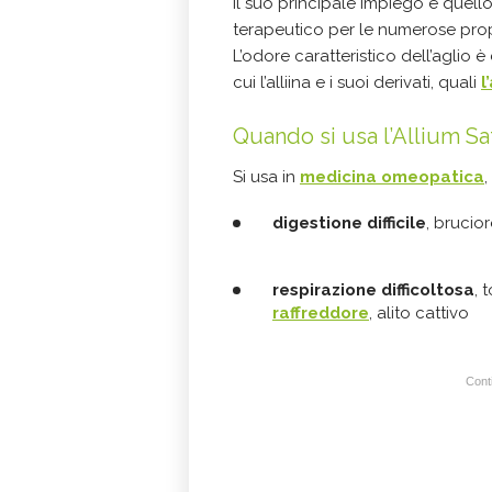
Il suo principale impiego è quel
terapeutico per le numerose pro
L’odore caratteristico dell’aglio 
cui l’alliina e i suoi derivati, quali
l
Quando si usa l’Allium S
Si usa in
medicina omeopatica
,
digestione difficile
, brucio
respirazione difficoltosa
, 
raffreddore
, alito cattivo
Conti