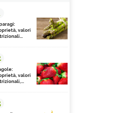
1
paragi:
oprietà, valori
rizionali...
2
agole:
oprietà, valori
rizionali,...
3