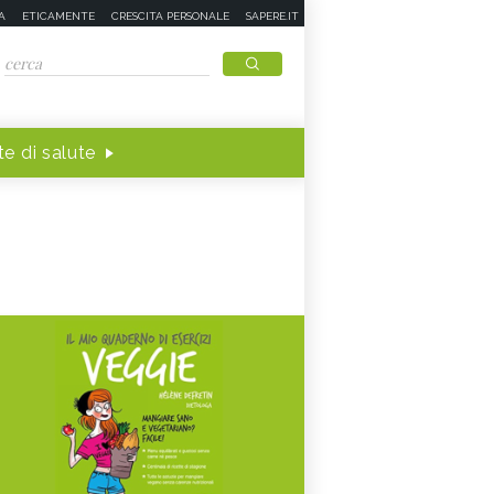
A
ETICAMENTE
CRESCITA PERSONALE
SAPERE.IT
e di salute