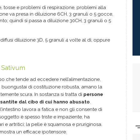
le, tosse e problemi di respirazione, problemi alla
ione va presa in diluizione 6CH, 3 granuli o 5 gocce,
to; quindi si passa a diluizione 30CH, 3 granuli o 5
 diffusi diluizione 3D, 5 granuli 4 volte al dì, oppure
m Sativum
tipo che tende ad eccedere nell’alimentazione,
buongustai di costituzione robusta, amano la
emente scura. In sostanza si tratta di
persone
esantite dal cibo di cui hanno abusato
.
’intestino lavora a fatica e non gli consente di
soggetto è spesso triste e impaziente, ha
i e artritici; la pelle è squamosa e pruriginosa.
 dimostra un efficace ipotensore.