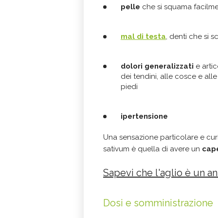
pelle
che si squama facilmen
mal di testa
, denti che si 
dolori generalizzati
e artic
dei tendini, alle cosce e all
piedi
ipertensione
Una sensazione particolare e curi
sativum è quella di avere un
cape
Sapevi che l'aglio è un a
Dosi e somministrazione