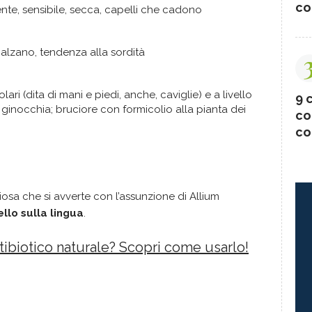
co
te, sensibile, secca, capelli che cadono
scalzano, tendenza alla sordità
olari (dita di mani e piedi, anche, caviglie) e a livello
9 c
e ginocchia; bruciore con formicolio alla pianta dei
co
co
osa che si avverte con l’assunzione di Allium
llo sulla lingua
.
ntibiotico naturale? Scopri come usarlo!