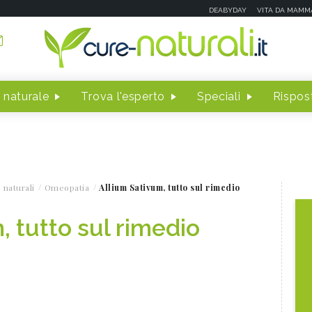
DEABYDAY
VITA DA MAMM
 naturale
Trova l'esperto
Speciali
Rispost
 naturali
Omeopatia
Allium Sativum, tutto sul rimedio
, tutto sul rimedio