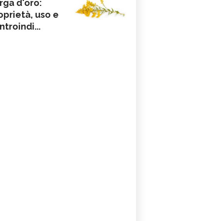
rga d'oro:
oprietà, uso e
ntroindi...