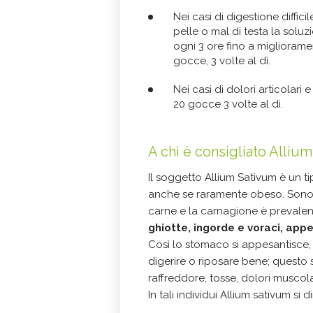
Nei casi di digestione diffici
pelle o mal di testa la soluz
ogni 3 ore fino a miglioramen
gocce, 3 volte al dì.
Nei casi di dolori articolari e
20 gocce 3 volte al dì.
A chi è consigliato Alliu
Il soggetto Allium Sativum è un 
anche se raramente obeso. Sono 
carne e la carnagione è prevalent
ghiotte, ingorde e voraci, app
Così lo stomaco si appesantisce, l
digerire o riposare bene; questo 
raffreddore, tosse, dolori muscolar
In tali individui Allium sativum si