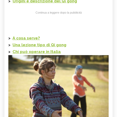
>
Origini e descrizione del
Qi gong
Continua a leggere dopo la pubblicità
>
A cosa serve?
>
Una lezione tipo di
Qi gong
>
Chi può operare in Italia