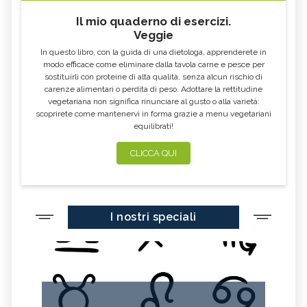
MEDICINA ORTOMOLECOLARE,
METODO BATES, DESCRIZIONE E
DESCRIZIONE E UTILIZZO
UTILIZZO
Il mio quaderno di esercizi.
Veggie
AURA SOMA, DESCRIZIONE E
BIOENERGETICA
UTILIZZO
In questo libro, con la guida di una dietologa, apprenderete in
MEDITAZIONE, TECNICHE E
IDROKINESITERAPIA, DESCRIZIONE E
modo efficace come eliminare dalla tavola carne e pesce per
BENEFICI
UTILIZZO
sostituirli con proteine di alta qualità, senza alcun rischio di
carenze alimentari o perdita di peso. Adottare la rettitudine
MEDICINA PSICOSOMATICA,
MICOTERAPIA, DESCRIZIONE E
DESCRIZIONE E UTILIZZO
UTILIZZO
vegetariana non significa rinunciare al gusto o alla varietà:
scoprirete come mantenervi in forma grazie a menu vegetariani
SOMATICA E ANATOMIA
TECNICHE DI RILASSAMENTO,
equilibrati!
ESPERIENZIALE
DESCRIZIONE E UTILIZZO
TECNICHE VIBRAZIONALI,
VINOTERAPIA, DESCRIZIONE E
CLICCA QUI
DESCRIZIONE E UTILIZZO
BENEFICI
TRAGER, DESCRIZIONE E
TECNICHE MASSAGGIO, DESCRIZIONE
UTILIZZO
E UTILIZZO
POLARITY, DESCRIZIONE E
OZONOTERAPIA, DESCRIZIONE E
I nostri speciali
UTILIZZO
UTILIZZO
ORGANOTERAPIA, DESCRIZIONE E
NOSODOTERAPIA, DESCRIZIONE E
UTILIZZO
UTILIZZO
MENTASTICA, DESCRIZIONE E
NATUROPATIA, DESCRIZIONE E
UTILIZZO
UTILIZZO
MOVIMENTO TUTTE LE
MEDICINA TIBETANA, DESCRIZIONE E
DISCIPLINE
UTILIZZO