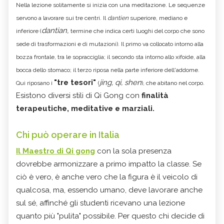
Nella lezione solitamente si inizia con una meditazione. Le sequenze
servono a lavorare sui tre centri. Il
dantien
superiore, mediano e
dantian,
inferiore
(
termine che indic
a
certi luoghi del corpo che sono
sede di trasformazioni e di mutazioni
). Il primo va collocato intorno alla
bozza frontale, tra le sopracciglia; il secondo sta intorno allo xifoide, alla
bocca dello stomaco; il terzo riposa nella parte inferiore dell'addome.
"tre tesori"
jing, qi, shen
Qui riposano i
(
), che abitano nel corpo.
Esistono diversi stili di Qi Gong con
finalità
terapeutiche, meditative e marziali.
Chi può operare in Italia
Il Maestro di Qi gong
con la sola presenza
dovrebbe armonizzare a primo impatto la classe. Se
ciò è vero, è anche vero che la figura è il veicolo di
qualcosa, ma, essendo umano, deve lavorare anche
sul sé, affinché gli studenti ricevano una lezione
quanto più "pulita" possibile. Per questo chi decide di