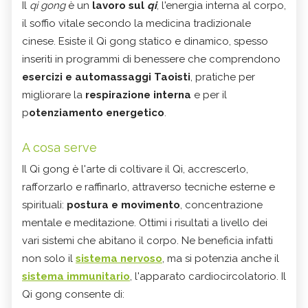
Il
qi gong
è un
lavoro sul
qi
, l'energia interna al corpo,
il soffio vitale secondo la medicina tradizionale
cinese. Esiste il Qi gong statico e dinamico, spesso
inseriti in programmi di benessere che comprendono
esercizi e automassaggi Taoisti
, pratiche per
migliorare la
respirazione interna
e per il
p
otenziamento energetico
.
A cosa serve
Il Qi gong è l'arte di coltivare il Qi, accrescerlo,
rafforzarlo e raffinarlo, attraverso tecniche esterne e
spirituali:
postura e movimento
, concentrazione
mentale e meditazione. Ottimi i risultati a livello dei
vari sistemi che abitano il corpo. Ne beneficia infatti
non solo il
sistema nervoso
, ma si potenzia anche il
sistema immunitario
, l'apparato cardiocircolatorio. Il
Qi gong consente di: