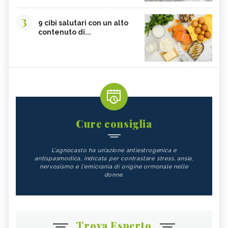
3
9 cibi salutari con un alto
contenuto di...
Cure consiglia
L'agnocasto ha un’azione antiestrogenica e
antispasmodica, indicata per contrastare stress, ansia,
nervosismo e l'emicrania di origine ormonale nelle
donne.
Trova Esperto