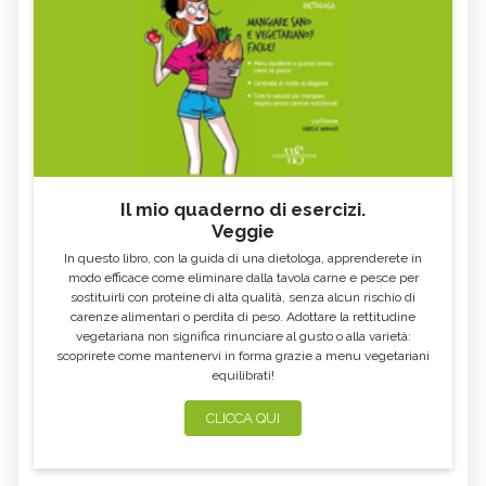
SAMUEL HAHNEMANN
BENEDICT LUST
SEBASTIAN KNEIPP
MÈRE
GEORGE OSHAWA
PERSONAGGI E MAESTRI
Il mio quaderno di esercizi.
Veggie
In questo libro, con la guida di una dietologa, apprenderete in
modo efficace come eliminare dalla tavola carne e pesce per
sostituirli con proteine di alta qualità, senza alcun rischio di
carenze alimentari o perdita di peso. Adottare la rettitudine
vegetariana non significa rinunciare al gusto o alla varietà:
scoprirete come mantenervi in forma grazie a menu vegetariani
equilibrati!
CLICCA QUI