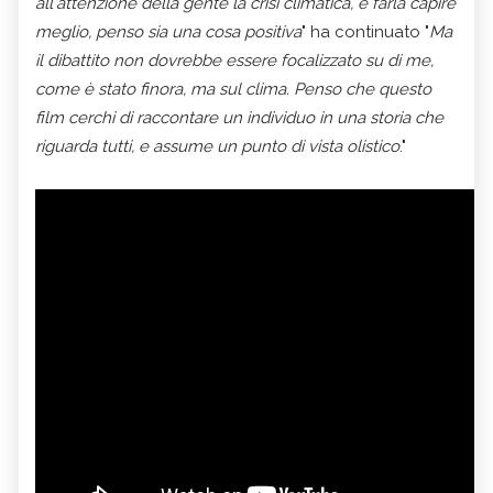
all'attenzione della gente la crisi climatica, e farla capire
meglio, penso sia una cosa positiva
" ha continuato "
Ma
il dibattito non dovrebbe essere focalizzato su di me,
come è stato finora, ma sul clima. Penso che questo
film cerchi di raccontare un individuo in una storia che
riguarda tutti, e assume un punto di vista olistico
."