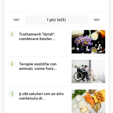
MASSAGGIO CON OLI ESSENZIALI:
MASSAGGIO DO-IN: TECNICA,
BENEFICI E CONTROINDICAZIONI
BENEFICI E CONTROINDICAZIONI
I più letti
1
Trattamenti "ibridi":
combinare fisioter...
2
Terapie assistite con
animali: come funz...
3
9 cibi salutari con un alto
contenuto di...