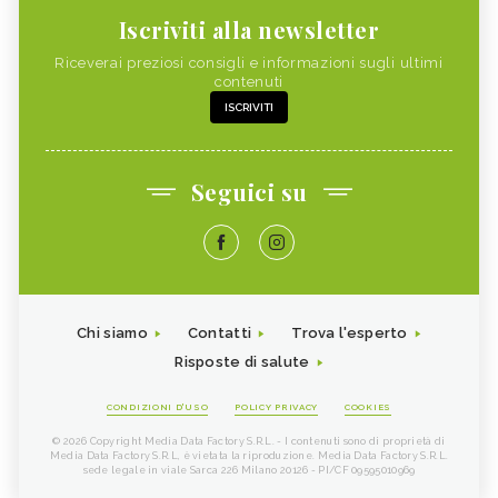
Iscriviti alla newsletter
Riceverai preziosi consigli e informazioni sugli ultimi
contenuti
ISCRIVITI
Seguici su
Chi siamo
Contatti
Trova l'esperto
Risposte di salute
CONDIZIONI D'USO
POLICY PRIVACY
COOKIES
© 2026 Copyright Media Data Factory S.R.L. - I contenuti sono di proprietà di
Media Data Factory S.R.L, è vietata la riproduzione. Media Data Factory S.R.L.
sede legale in viale Sarca 226 Milano 20126 - PI/CF 09595010969