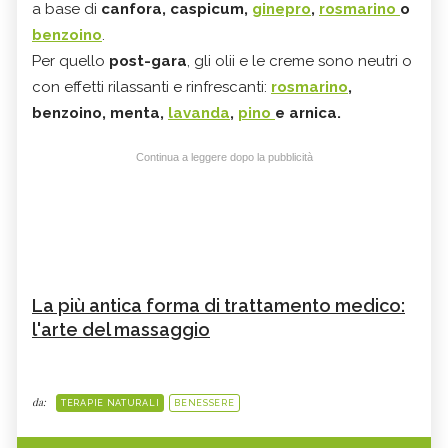
a base di
c
anfora, caspicum,
ginepro
,
rosmarino
o
benzoino
.
Per quello
post-gara
, gli olii e le creme sono neutri o
con effetti rilassanti e rinfrescanti:
ros
marino
,
benzoino, menta,
lavanda
,
pino
e arnica.
Continua a leggere dopo la pubblicità
La più antica forma di trattamento medico:
l'arte del massaggio
da:
TERAPIE NATURALI
BENESSERE