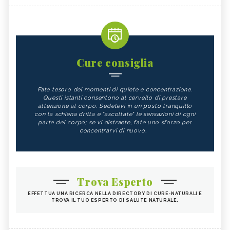
Cure consiglia
Fate tesoro dei momenti di quiete e concentrazione.
Questi istanti consentono al cervello di prestare
attenzione al corpo. Sedetevi in un posto tranquillo
con la schiena dritta e "ascoltate" le sensazioni di ogni
parte del corpo; se vi distraete, fate uno sforzo per
concentrarvi di nuovo.
Trova Esperto
EFFETTUA UNA RICERCA NELLA DIRECTORY DI CURE-NATURALI E
TROVA IL TUO ESPERTO DI SALUTE NATURALE.