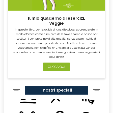
CONTROINDICAZIONI
CONTROINDICAZIONI
MASSAGGIO BIO EMOZIONALE:
INTEGRAZIONE FASCIALE®: TECNICA,
TECNICA, BENEFICI E
BENEFICI E CONTROINDICAZIONI
CONTROINDICAZIONI
Il mio quaderno di esercizi.
Veggie
BOWEN THERAPY: TECNICA,
RIFLESSOLOGIA FACCIALE: TECNICA,
BENEFICI E CONTROINDICAZIONI
BENEFICI E CONTROINDICAZIONI
In questo libro, con la guida di una dietologa, apprenderete in
OPALE: TUTTE LE PROPRIETÀ E
GRANATO: TUTTE LE PROPRIETÀ E
modo efficace come eliminare dalla tavola carne e pesce per
BENEFICI
BENEFICI
sostituirli con proteine di alta qualità, senza alcun rischio di
carenze alimentari o perdita di peso. Adottare la rettitudine
MASSAGGIO PSICOSOMATICO:
MASSAGGIO CIRCOLATORIO
TECNICA, BENEFICI E
ANTICELLULITE: TECNICA, BENEFICI,
vegetariana non significa rinunciare al gusto o alla varietà:
CONTROINDICAZIONI
CONTROINDICAZIONI
scoprirete come mantenervi in forma grazie a menu vegetariani
equilibrati!
MASSAGGIO TERAPEUTICO: TECNICA,
FLUORITE: TUTTE LE PROPRIETÀ E
BENEFICI E CONTROINDICAZIONI
BENEFICI
CLICCA QUI
DIOPTASIO: TUTTE LE PROPRIETÀ E
DIASPRO
BENEFICI
DIAMANTE: TUTTE LE PROPRIETÀ E
CRISOPRASIO: TUTTE LE PROPRIETÀ E
BENEFICI
BENEFICI
I nostri speciali
CORALLO: TUTTE LE PROPRIETÀ E
CELESTINA: TUTTE LE PROPRIETÀ E
BENEFICI
BENEFICI
CALCITE: TUTTE LE PROPRIETÀ E
BERILLO: TUTTE LE PROPRIETÀ E
BENEFICI
BENEFICI
AZZURRITE: TUTTE LE PROPRIETÀ E
AMAZZONITE: TUTTE LE PROPRIETÀ E