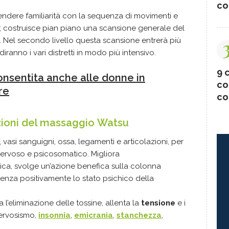
co
ndere familiarità con la sequenza di movimenti e
rpo; costruisce pian piano una scansione generale del
. Nel secondo livello questa scansione entrerà più
iranno i vari distretti in modo più intensivo.
9 c
onsentita anche alle donne in
co
re
co
zioni del massaggio
Watsu
i, vasi sanguigni,
ossa
, legamenti e articolazioni, per
o nervoso e psicosomatico.
Migliora
tica, svolge un’azione benefica sulla colonna
fluenza positivamente lo stato psichico della
a l’eliminazione delle tossine, allenta la
tensione
e i
nervosismo,
insonnia
,
emicrania
,
stanchezza
,