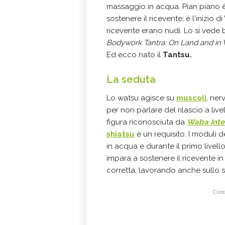
massaggio in acqua. Pian piano 
sostenere il ricevente; è l'inizio d
ricevente erano nudi. Lo si vede 
Bodywork Tantra: On Land and in Wa
Ed ecco nato il
Tantsu.
La seduta
Lo watsu agisce su
muscoli
, ner
per non parlare del rilascio a live
figura
riconosciuta da
Waba Inte
shiatsu
è un requisito. I moduli 
in acqua e durante il primo livello
impara a sostenere il ricevente 
corretta, lavorando anche sullo stu
Conti