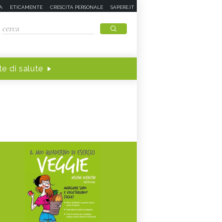
A
ETICAMENTE
CRESCITA PERSONALE
SAPERE.IT
e di salute