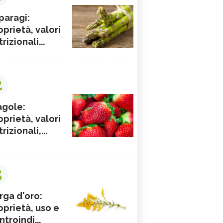
paragi:
oprietà, valori
rizionali...
2
agole:
oprietà, valori
rizionali,...
3
rga d'oro:
oprietà, uso e
ntroindi...