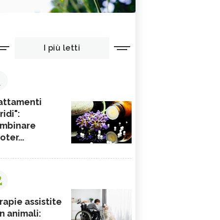
I più letti
1
attamenti
ridi":
mbinare
ioter...
2
rapie assistite
n animali: