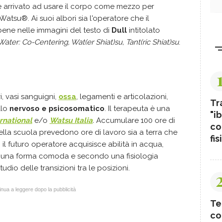
è arrivato ad usare il corpo come mezzo per
i Watsu®. Ai suoi albori sia l'operatore che il
bene nelle immagini del testo di
Dull
intitolato
ter: Co-Centering, Wat(er Shiat)su, Tant(ric Shiat)su
.
vi, vasi sanguigni,
ossa
, legamenti e articolazioni,
Tr
llo
nervoso e psicosomatico
. Il terapeuta è una
"ib
rnational
e/o
Watsu Italia
.
Accumulare 100 ore di
co
della scuola prevedono ore di lavoro sia a terra che
fis
 il futuro operatore acquisisce abilità in acqua,
in una forma comoda e secondo una fisiologia
dio delle transizioni tra le posizioni.
nua a leggere dopo la pubblicità
Te
co