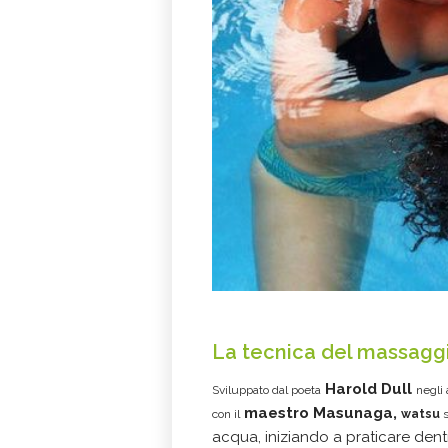
La tecnica del massagg
Harold Dull
Sviluppato dal poeta
negli
maestro Masunaga,
con il
watsu
s
acqua, iniziando a praticare dent