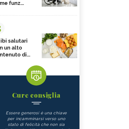
me funz...
3
ibi salutari
n un alto
ntenuto di...
Cure consiglia
Essere generosi è una chiave
per incamminarsi verso uno
stato di felicità che non sia