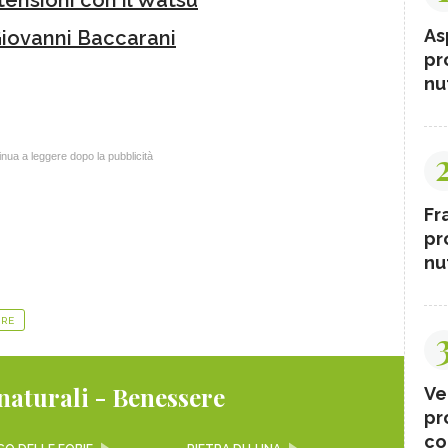
 tensioni con il Watsu
As
Giovanni Baccarani
pr
nut
nua a leggere dopo la pubblicità
Fr
pr
nut
RE
naturali - Benessere
Ve
pr
co