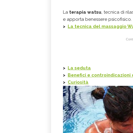
La
terapia watsu
, tecnica di ri
e apporta benessere psicofisico.
>
La tecnica del massaggio W
Conti
>
La seduta
>
Benefici e controindicazion
>
Curiosità