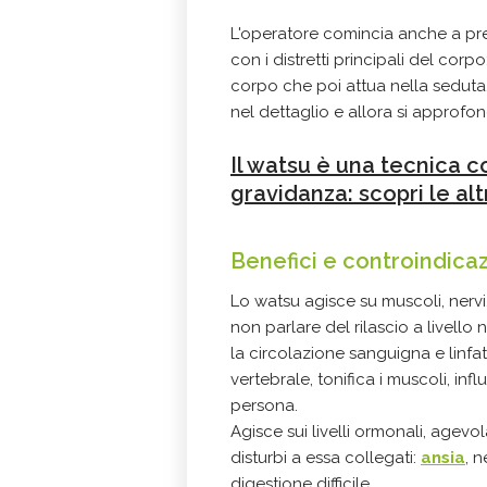
L'operatore comincia anche a pre
con i distretti principali del co
corpo che poi attua nella seduta
nel dettaglio e allora si approfond
Il watsu è una tecnica c
gravidanza: scopri le alt
Benefici e controindica
Lo watsu agisce su
muscoli
, nerv
non parlare del rilascio a livell
la circolazione sanguigna e linfa
vertebrale, tonifica i muscoli, in
persona.
Agisce sui livelli ormonali, agevol
disturbi a essa collegati:
ansia
, 
digestione difficile.