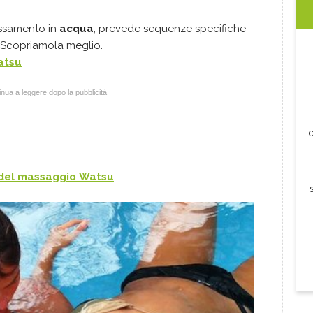
lassamento in
acqua
, prevede sequenze specifiche
 Scopriamola meglio.
atsu
nua a leggere dopo la pubblicità
c
i del massaggio
Watsu