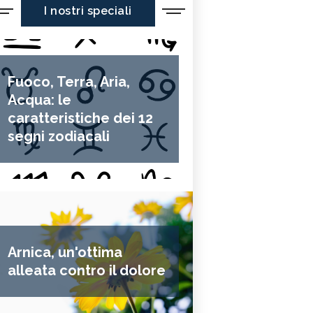
I nostri speciali
Fuoco, Terra, Aria,
Acqua: le
caratteristiche dei 12
segni zodiacali
Arnica, un'ottima
alleata contro il dolore