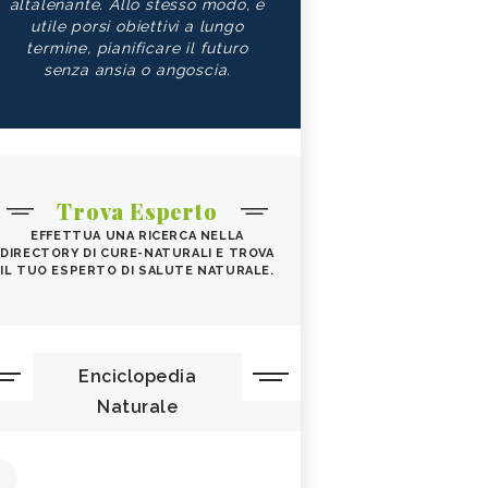
altalenante. Allo stesso modo, è
utile porsi obiettivi a lungo
termine, pianificare il futuro
senza ansia o angoscia.
Trova Esperto
EFFETTUA UNA RICERCA NELLA
DIRECTORY DI CURE-NATURALI E TROVA
IL TUO ESPERTO DI SALUTE NATURALE.
Enciclopedia
Naturale
1