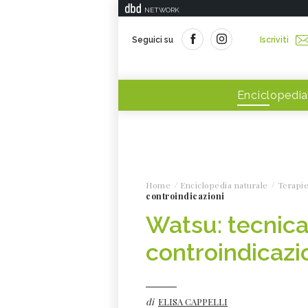
NETWORK
Seguici su
Iscriviti
Enciclopedia
Home
Enciclopedia naturale
Terapie
controindicazioni
Watsu: tecnica,
controindicazi
di
ELISA CAPPELLI