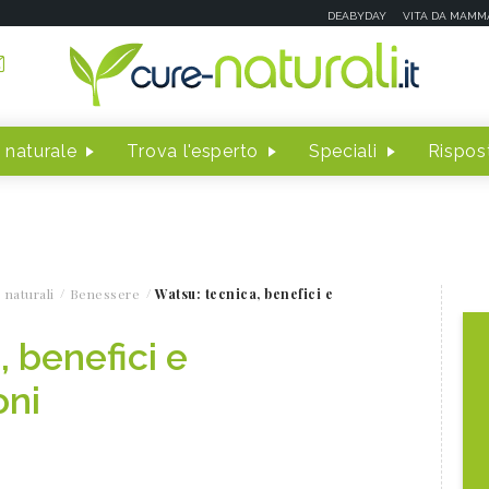
DEABYDAY
VITA DA MAMM
 naturale
Trova l'esperto
Speciali
Rispost
 naturali
Benessere
Watsu: tecnica, benefici e
 benefici e
oni