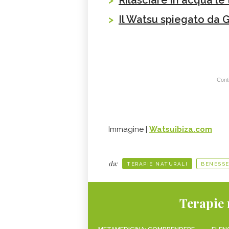
>
Rilasciare in acqua le
>
Il Watsu spiegato da 
Conti
Immagine |
Watsuibiza.com
da:
TERAPIE NATURALI
BENESSE
Terapie 