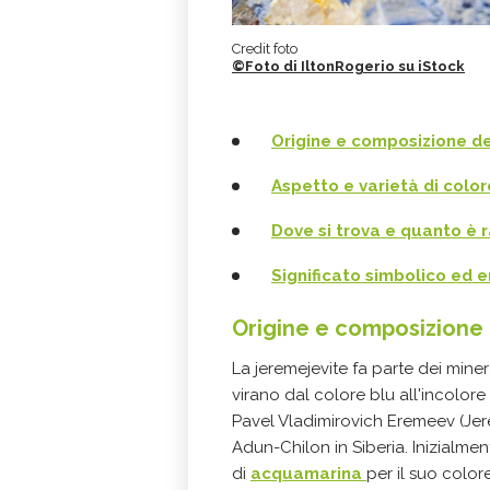
Credit foto
©Foto di IltonRogerio su iStock
Origine e composizione de
Aspetto e varietà di color
Dove si trova e quanto è 
Significato simbolico ed 
Origine e composizione 
La jeremejevite fa parte dei mineral
virano dal colore blu all'incolore
Pavel Vladimirovich Eremeev (Jer
Adun-Chilon in Siberia. Inizialme
di
acquamarina
per il suo colo