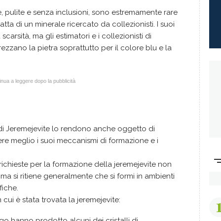
, pulite e senza inclusioni, sono estremamente rare
tratta di un minerale ricercato da collezionisti. I suoi
scarsità, ma gli estimatori e i collezionisti di
ezzano la pietra soprattutto per il colore blu e la
nua a leggere dopo la pubblicità
 di Jeremejevite lo rendono anche oggetto di
re meglio i suoi meccanismi di formazione e i
ichieste per la formazione della jeremejevite non
si ritiene generalmente che si formi in ambienti
fiche.
 cui è stata trovata la jeremejevite:
o hanno prodotto alcuni dei cristalli di