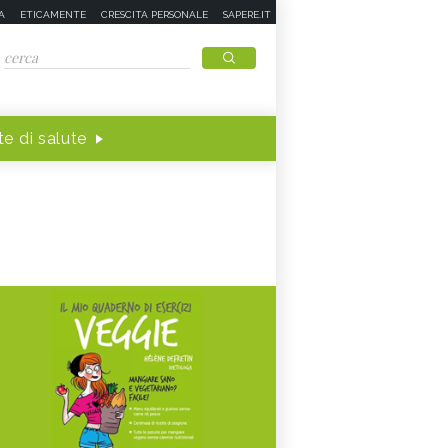
A
ETICAMENTE
CRESCITA PERSONALE
SAPERE.IT
e di salute