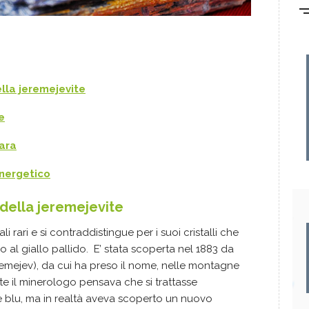
lla jeremejevite
e
rara
energetico
della jeremejevite
i rari e si contraddistingue per i suoi cristalli che
 o al giallo pallido. E’ stata scoperta nel 1883 da
emejev), da cui ha preso il nome, nelle montagne
nte il minerologo pensava che si trattasse
re blu, ma in realtà aveva scoperto un nuovo