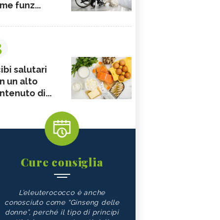
me funz...
3
ibi salutari
n un alto
ntenuto di...
Cure consiglia
L’eleuterococco è anche
conosciuto come “Ginseng delle
donne”, perché il tipo di principi