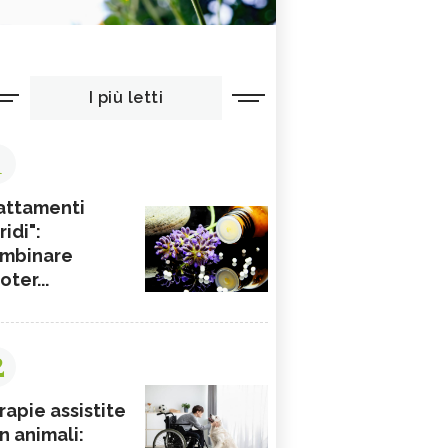
I più letti
1
attamenti
ridi":
mbinare
ioter...
2
rapie assistite
n animali: