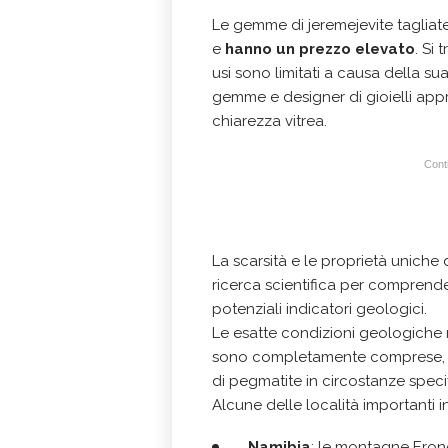
Le gemme di jeremejevite tagliate
e
hanno un prezzo elevato
. Si 
usi sono limitati a causa della sua 
gemme e designer di gioielli appr
chiarezza vitrea.
Conti
La scarsità e le proprietà uniche
ricerca scientifica per comprende
potenziali indicatori geologici.
Le esatte condizioni geologiche r
sono completamente comprese, ma 
di pegmatite in circostanze speci
Alcune delle località importanti in
Namibia
: le montagne Erong