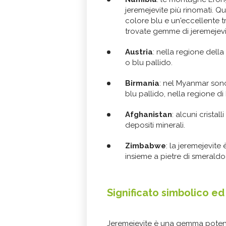
jeremejevite più rinomati. Que
colore blu e un'eccellente 
trovate gemme di jeremejevit
Austria
: nella regione della 
o blu pallido.
Birmania
: nel Myanmar sono s
blu pallido, nella regione d
Afghanistan
: alcuni cristal
depositi minerali.
Zimbabwe
: la jeremejevit
insieme a pietre di smerald
Significato simbolico e
Jeremejevite è una gemma pote