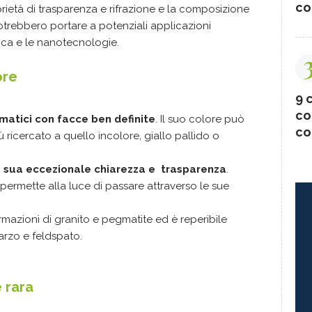
co
roprietà di trasparenza e rifrazione e la composizione
otrebbero portare a potenziali applicazioni
onica e le nanotecnologie.
ore
9 c
co
smatici con facce ben definite
. Il suo colore può
co
iù ricercato a quello incolore, giallo pallido o
la sua eccezionale chiarezza e trasparenza
.
permette alla luce di passare attraverso le sue
rmazioni di granito e pegmatite ed è reperibile
uarzo e feldspato.
 rara