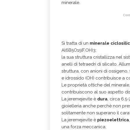
minerale.
Conti
Si tratta di un
minerale ciclosili
Al6B5O15(F,OH)3:
la sua struttura cristallizza nel si
anelli di tetraedri di silicato. All
struttura, con anioni di ossigeno, 
e idrossido (OH) contribuisce a co
Le proprietà ottiche del minerale
contribuiscono al suo aspetto dist
La jeremejevite è
dura
, circa 6.5
gioielleria anche perchè non pr
solitamente non superano il cara
La jeremejevite è
piezoelettrica
una forza meccanica.