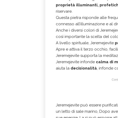
proprietà illuminanti, profeti
riservare.
Questa pietra risponde alle freq
connesso all’illuminazione e al di
Anche i diversi colori di Jeremej
così importante la scelta del colore
A livello spirituale, Jeremejevite
p
Apre e attiva il terzo occhio, faci
Jeremejevite supporta la meditazio
Jeremejevite infonde
calma di m
aiuta la
decisionalità
, infonde c
Conti
Jeremejevite può essere purificat
un letto di sale marino, Dopo averl
sue energie. La si può esporre al