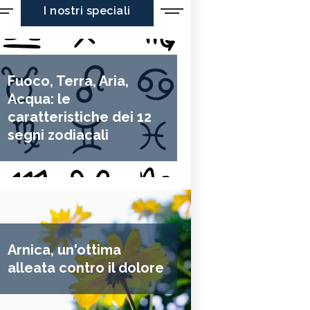
I nostri speciali
Fuoco, Terra, Aria,
Acqua: le
caratteristiche dei 12
segni zodiacali
Arnica, un'ottima
alleata contro il dolore