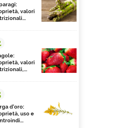
paragi:
oprietà, valori
rizionali...
2
agole:
oprietà, valori
rizionali,...
3
rga d'oro:
oprietà, uso e
ntroindi...