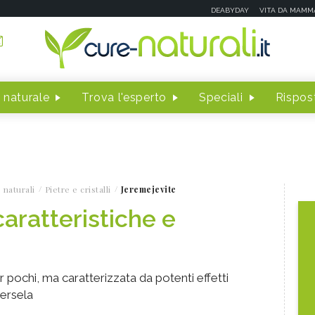
DEABYDAY
VITA DA MAMM
 naturale
Trova l'esperto
Speciali
Rispost
 naturali
Pietre e cristalli
Jeremejevite
aratteristiche e
pochi, ma caratterizzata da potenti effetti
tersela