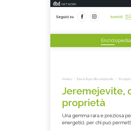
NETWORK
Seguici su
Iscriviti
Enciclopedia
Home
Enciclopedia naturale
Terapie
Jeremejevite, c
proprietà
Una gemma rara e preziosa per 
energetici, per chi può permet