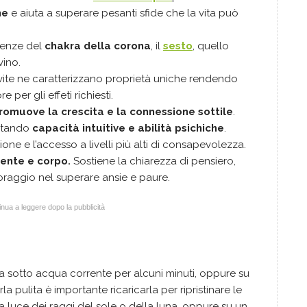
che
e aiuta a superare pesanti sfide che la vita può
uenze del
chakra della corona
, il
sesto
, quello
vino.
evite ne caratterizzano proprietà uniche rendendo
 per gli effeti richiesti.
romuove la crescita e la connessione sottile
.
litando
capacità intuitive e abilità psichiche
.
ne e l’accesso a livelli più alti di consapevolezza.
ente e corpo.
Sostiene la chiarezza di pensiero,
oraggio nel superare ansie e paure.
nua a leggere dopo la pubblicità
a sotto acqua corrente per alcuni minuti, oppure su
a pulita è importante ricaricarla per ripristinare le
la luce dei raggi del sole o della luna, oppure su un