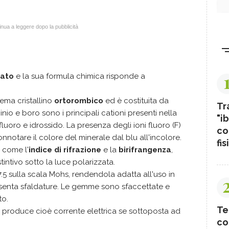
nua a leggere dopo la pubblicità
cato
e la sua formula chimica risponde a
stema cristallino
ortorombico
ed è costituita da
Tr
uminio e boro sono i principali cationi presenti nella
"ib
fluoro e idrossido. La presenza degli ioni fluoro (F)
co
nnotare il colore del minerale dal blu all'incolore.
fis
, come l'
indice di rifrazione
e la
birifrangenza
,
intivo sotto la luce polarizzata.
-7.5 sulla scala Mohs, rendendola adatta all'uso in
esenta sfaldature. Le gemme sono sfaccettate e
to.
Te
, produce cioè corrente elettrica se sottoposta ad
co