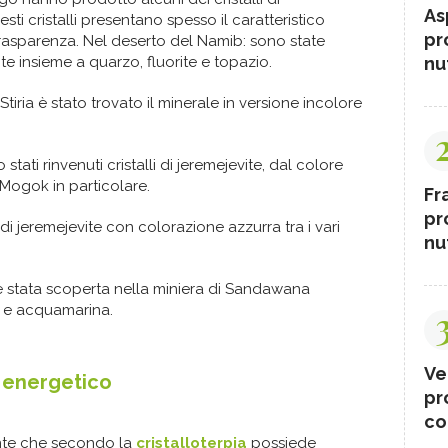
As
sti cristalli presentano spesso il caratteristico
pr
trasparenza. Nel deserto del Namib: sono state
nut
e insieme a quarzo, fluorite e topazio.
Stiria è stato trovato il minerale in versione incolore
tati rinvenuti cristalli di jeremejevite, dal colore
i Mogok in particolare.
Fr
pr
li di jeremejevite con colorazione azzurra tra i vari
nut
e è stata scoperta nella miniera di Sandawana
o e acquamarina.
Ve
d energetico
pr
co
nte che secondo la
cristalloterpia
possiede