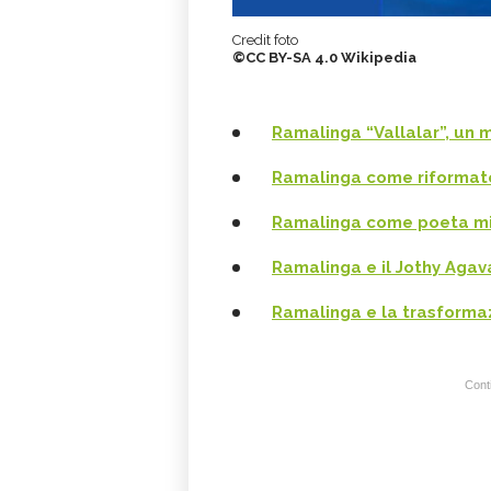
Credit foto
©CC BY-SA 4.0 Wikipedia
Ramalinga “Vallalar”, un
Ramalinga come riformato
Ramalinga come poeta mi
Ramalinga e il Jothy Agav
Ramalinga e la trasforma
Conti