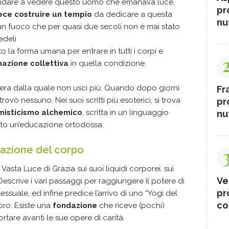
r andare a vedere questo uomo che emanava luce.
pr
ece costruire un tempio
da dedicare a questa
nut
 un fuoco che per quasi due secoli non è mai stato
edeli
 la forma umana per entrare in tutti i corpi e
azione collettiva
in quella condizione.
era dalla quale non uscì più. Quando dopo giorni
Fr
rovò nessuno. Nei suoi scritti più esoterici, si trova
pr
misticismo alchemico
, scritta in un linguaggio
nut
uto un’educazione ortodossa.
azione del corpo
Vasta Luce di Grazia sui suoi liquidi corporei, sui
Ve
 Descrive i vari passaggi per raggiungere il potere di
pr
essuale, ed infine predice l’arrivo di uno “Yogi del
co
oro. Esiste una
fondazione
che riceve (pochi)
rtare avanti le sue opere di carità.