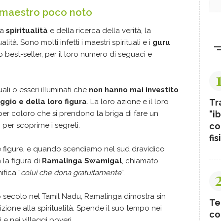
n maestro poco noto
la
spiritualità
e della ricerca della verità, la
ità. Sono molti infetti i maestri spirituali e i
guru
o best-seller, per il loro numero di seguaci e
ali o esseri illuminati che
non hanno mai investito
Tr
ggio e della loro figura
. La loro azione e il loro
"ib
er coloro che si prendono la briga di fare un
co
per scoprirne i segreti.
fis
e figure, e quando scendiamo nel sud dravidico
la figura di
Ramalinga Swamigal
, chiamato
ifica “
colui che dona gratuitamente
”.
o secolo nel Tamil Nadu, Ramalinga dimostra sin
Te
izione alla spiritualità. Spende il suo tempo nei
co
 e nei villaggi poveri.