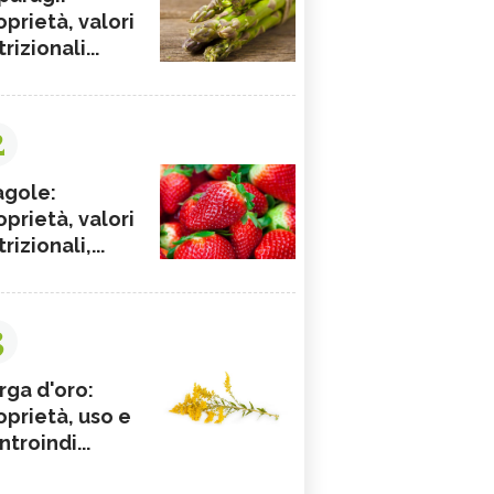
oprietà, valori
rizionali...
2
agole:
oprietà, valori
rizionali,...
3
rga d'oro:
oprietà, uso e
ntroindi...