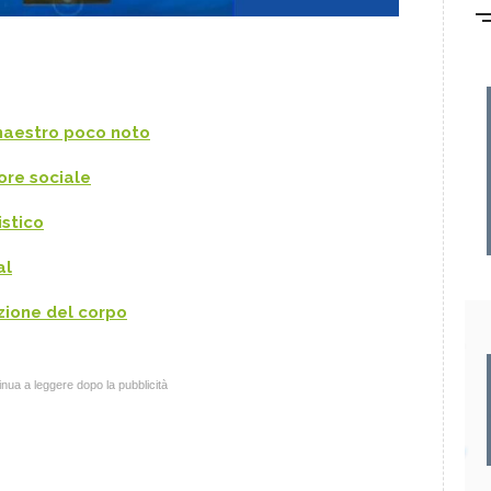
 maestro poco noto
re sociale
stico
al
zione del corpo
nua a leggere dopo la pubblicità