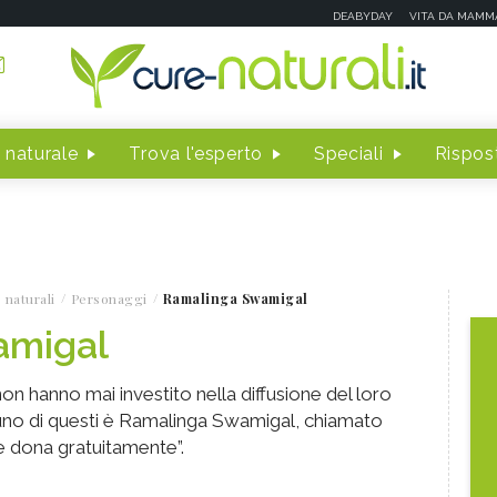
DEABYDAY
VITA DA MAMM
 naturale
Trova l'esperto
Speciali
Rispost
 naturali
Personaggi
Ramalinga Swamigal
amigal
non hanno mai investito nella diffusione del loro
 uno di questi è Ramalinga Swamigal, chiamato
che dona gratuitamente”.