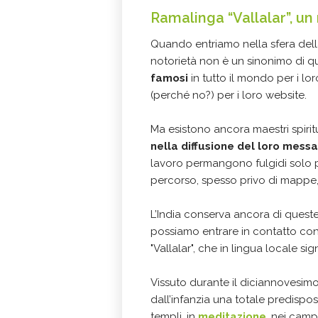
Ramalinga “Vallalar”, u
Quando entriamo nella sfera del
notorietà non è un sinonimo di qual
famosi
in tutto il mondo per i lor
(perché no?) per i loro website.
Ma esistono ancora maestri spiritu
nella diffusione del loro messa
lavoro permangono fulgidi solo p
percorso, spesso privo di mappe, 
L’India conserva ancora di quest
possiamo entrare in contatto con 
"Vallalar", che in lingua locale sign
Vissuto durante il diciannovesim
dall’infanzia una totale predispos
templi, in
meditazione
, nei campi