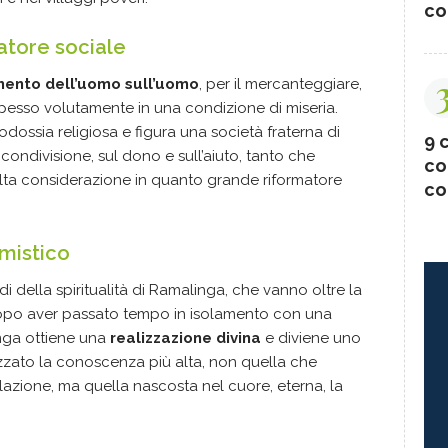
co
tore sociale
mento dell’uomo sull’uomo
, per il mercanteggiare,
e spesso volutamente in una condizione di miseria.
odossia religiosa e figura una società fraterna di
9 c
condivisione, sul dono e sull’aiuto, tanto che
co
lta considerazione in quanto grande riformatore
co
mistico
di della spiritualità di Ramalinga, che vanno oltre la
. Dopo aver passato tempo in isolamento con una
nga ottiene una
realizzazione divina
e diviene uno
izzato la conoscenza più alta, non quella che
lazione, ma quella nascosta nel cuore, eterna, la