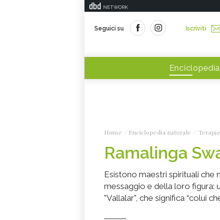
NETWORK
Seguici su
Iscriviti
Enciclopedia
Home
Enciclopedia naturale
Terapie
Ramalinga Sw
Esistono maestri spirituali che 
messaggio e della loro figura:
"Vallalar", che significa “colui 