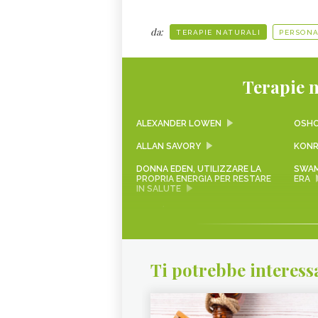
da:
TERAPIE NATURALI
PERSONA
Terapie n
ALEXANDER LOWEN
OSH
ALLAN SAVORY
KONR
DONNA EDEN, UTILIZZARE LA
SWAM
PROPRIA ENERGIA PER RESTARE
ERA
IN SALUTE
ANDRÉ VAN LYSEBETH, CHI
BIKR
ERA
YOGIRAJ ARUNA NATH GIRI
SHIRD
Ti potrebbe interess
GIANLUCA MAGI, VITA E
SADH
OPERE