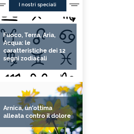
I nostri speciali
Fuoco, Terra, Aria,
Acqua: le
caratteristiche dei 12
segni zodiacali
Arnica, un'ottima
alleata contro il dolore