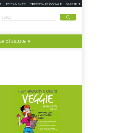
A
ETICAMENTE
CRESCITA PERSONALE
SAPERE.IT
e di salute