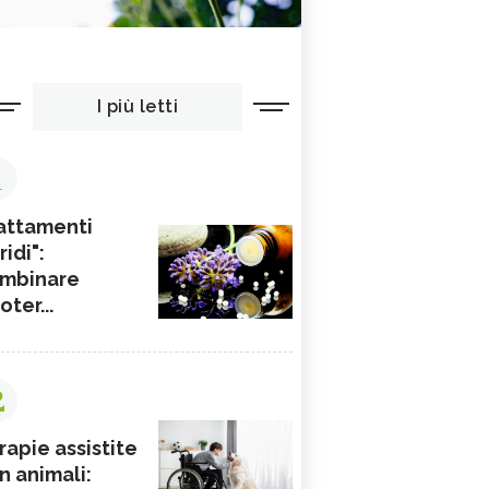
I più letti
1
attamenti
ridi":
mbinare
ioter...
2
rapie assistite
n animali: