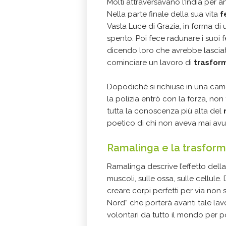
Molti attraversavano l’India pe
Nella parte finale della sua vita
f
Vasta Luce di Grazia, in forma di
spento. Poi fece radunare i suoi f
dicendo loro che avrebbe lasciato
cominciare un lavoro di
trasform
Dopodiché si richiuse in una cam
la polizia entrò con la forza, non t
tutta la conoscenza più alta del
poetico di chi non aveva mai av
Ramalinga e la trasform
Ramalinga descrive l’effetto della 
muscoli, sulle ossa, sulle cellule.
creare corpi perfetti per via non s
Nord” che porterà avanti tale lav
volontari da tutto il mondo per po