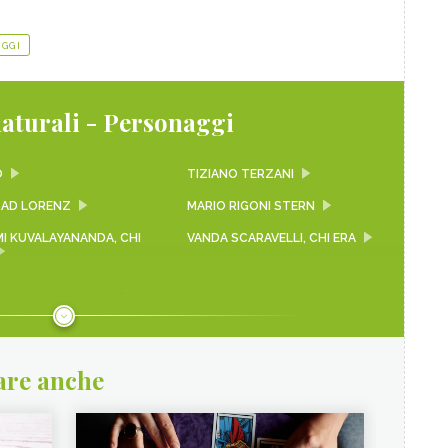
GGI
aturali - Personaggi
O
TIZIANO TERZANI
AD LORENZ
MARIO RIGONI STERN
I KUVALAYANANDA, CHI
VANDA SCARAVELLI, CHI ERA
AM CHOUDHURY, CHI È
BRUCE LEE, UNA FIGURA
ICONICA PER LE ARTI
MARZIALI
I SAI BABA, CHI È
GRETA THUNBERG: UN ESEMPIO
are anche
PER MILIONI DI GIOVANISSIMI
GURU, JAGGI VASUDEV
CHI È ANODEA JUDITH