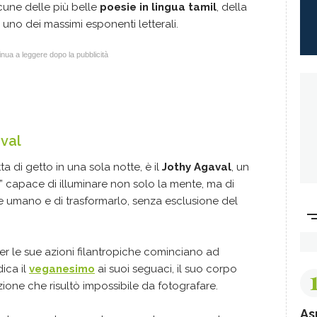
une delle più belle
poesie in lingua tamil
, della
uno dei massimi esponenti letterali.
nua a leggere dopo la pubblicità
aval
a di getto in una sola notte, è il
Jothy Agaval
, un
” capace di illuminare non solo la mente, ma di
re umano e di trasformarlo, senza esclusione del
per le sue azioni filantropiche cominciano ad
dica il
veganesimo
ai suoi seguaci, il suo corpo
ione che risultò impossibile da fotografare.
As