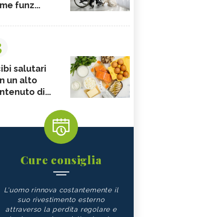
me funz...
3
ibi salutari
n un alto
ntenuto di...
Cure consiglia
L'uomo rinnova costantemente il
suo rivestimento esterno
attraverso la perdita regolare e