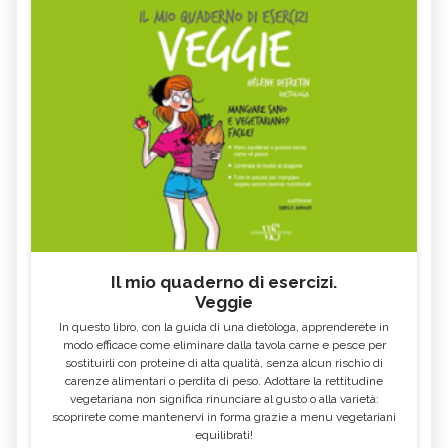
AGATA: TUTTE LE PROPRIETÀ E
MASSAGGIO SHIATSU: TECNICA,
BENEFICI
BENEFICI E CONTROINDICAZIONI
MASSAGGIO THAI: TECNICA, BENEFICI
MASSAGGIO ROLFING: TECNICA,
E CONTROINDICAZIONI
BENEFICI E CONTROINDICAZIONI
MASSAGGIO ORTHO-BIONOMY:
MASSAGGIO INFANTILE: TECNICA,
TECNICA, BENEFICI E
BENEFICI E CONTROINDICAZIONI
CONTROINDICAZIONI
AUTOMASSAGGIO: TECNICA,
MASSOTERAPIA NEUROMUSCOLARE:
BENEFICI E CONTROINDICAZIONI
BENEFICI E CONTROINDICAZIONI
VITALOGIA: TECNICA, BENEFICI E
MASSOTERAPIA: TECNICA, BENEFICI E
CONTROINDICAZIONI
CONTROINDICAZIONI
MASSAGGIO BIO EMOZIONALE:
INTEGRAZIONE FASCIALE®: TECNICA,
TECNICA, BENEFICI E
BENEFICI E CONTROINDICAZIONI
CONTROINDICAZIONI
Il mio quaderno di esercizi.
Veggie
BOWEN THERAPY: TECNICA,
RIFLESSOLOGIA FACCIALE: TECNICA,
BENEFICI E CONTROINDICAZIONI
BENEFICI E CONTROINDICAZIONI
In questo libro, con la guida di una dietologa, apprenderete in
OPALE: TUTTE LE PROPRIETÀ E
GRANATO: TUTTE LE PROPRIETÀ E
modo efficace come eliminare dalla tavola carne e pesce per
BENEFICI
BENEFICI
sostituirli con proteine di alta qualità, senza alcun rischio di
carenze alimentari o perdita di peso. Adottare la rettitudine
MASSAGGIO PSICOSOMATICO:
MASSAGGIO CIRCOLATORIO
TECNICA, BENEFICI E
ANTICELLULITE: TECNICA, BENEFICI,
vegetariana non significa rinunciare al gusto o alla varietà:
CONTROINDICAZIONI
CONTROINDICAZIONI
scoprirete come mantenervi in forma grazie a menu vegetariani
equilibrati!
MASSAGGIO TERAPEUTICO: TECNICA,
FLUORITE: TUTTE LE PROPRIETÀ E