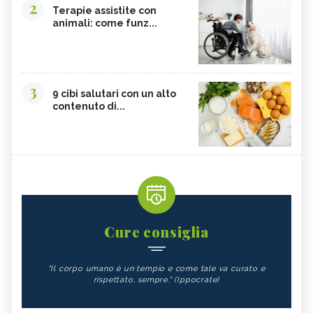
2
Terapie assistite con
animali: come funz...
3
9 cibi salutari con un alto
contenuto di...
Cure consiglia
"Il corpo umano è un tempio e come tale va curato e
rispettato, sempre." (Ippocrate)