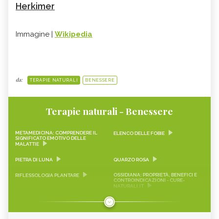
Herkimer
Immagine |
Wikipedia
da:
TERAPIE NATURALI
BENESSERE
Terapie naturali - Benessere
METAMEDICINA: COMPRENDERE IL
ELENCO DELLE FOBIE
SIGNIFICATO EMOTIVO DELLE
MALATTIE
PIETRA DI LUNA
QUARZO ROSA
OSSIDIANA: PROPRIETÀ, BENEFICI E
RIFLESSOLOGIA PLANTARE
CONTROINDICAZIONI - CURE-
NATURALI.IT
AVVENTURINA: PROPRIETÀ E BENEFICI
QUARZO CITRINO: LE PROPRIETÀ E
DELLA PIETRA - CURE-
COME SI USA
NATURALI.IT