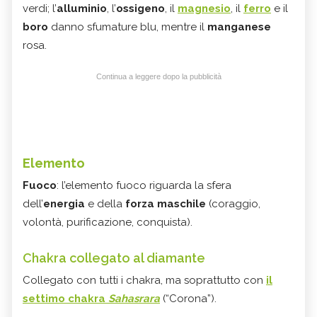
verdi; l’
alluminio
, l’
ossigeno
, il
magnesio
, il
ferro
e il
boro
danno sfumature blu, mentre il
manganese
rosa.
Continua a leggere dopo la pubblicità
Elemento
Fuoco
: l’elemento fuoco riguarda la sfera
dell’
energia
e della
forza maschile
(coraggio,
volontà, purificazione, conquista).
Chakra collegato al diamante
Collegato con tutti i chakra, ma soprattutto con
il
settimo chakra
Sahasrara
(“Corona”).