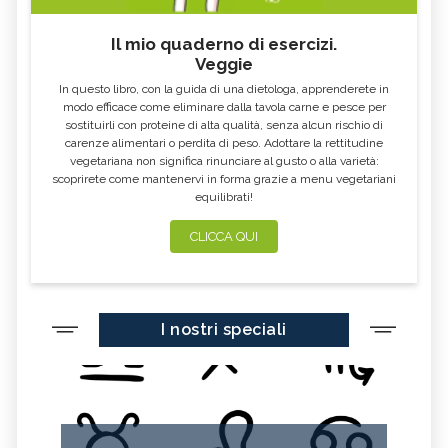
RADIONICA, DESCRIZIONE E
MEDICINA ORTOMOLECOLARE,
UTILIZZO
DESCRIZIONE E UTILIZZO
Il mio quaderno di esercizi.
Veggie
METODO BATES, DESCRIZIONE E
AURA SOMA, DESCRIZIONE E
UTILIZZO
UTILIZZO
In questo libro, con la guida di una dietologa, apprenderete in
MEDITAZIONE, TECNICHE E
BIOENERGETICA
modo efficace come eliminare dalla tavola carne e pesce per
BENEFICI
sostituirli con proteine di alta qualità, senza alcun rischio di
carenze alimentari o perdita di peso. Adottare la rettitudine
IDROKINESITERAPIA, DESCRIZIONE E
MEDICINA PSICOSOMATICA,
UTILIZZO
DESCRIZIONE E UTILIZZO
vegetariana non significa rinunciare al gusto o alla varietà:
scoprirete come mantenervi in forma grazie a menu vegetariani
MICOTERAPIA, DESCRIZIONE E
SOMATICA E ANATOMIA
equilibrati!
UTILIZZO
ESPERIENZIALE
TECNICHE VIBRAZIONALI,
VINOTERAPIA, DESCRIZIONE E
CLICCA QUI
DESCRIZIONE E UTILIZZO
BENEFICI
TRAGER, DESCRIZIONE E
TECNICHE MASSAGGIO, DESCRIZIONE
UTILIZZO
E UTILIZZO
POLARITY, DESCRIZIONE E
OZONOTERAPIA, DESCRIZIONE E
I nostri speciali
UTILIZZO
UTILIZZO
ORGANOTERAPIA, DESCRIZIONE E
NOSODOTERAPIA, DESCRIZIONE E
UTILIZZO
UTILIZZO
MENTASTICA, DESCRIZIONE E
NATUROPATIA, DESCRIZIONE E
UTILIZZO
UTILIZZO