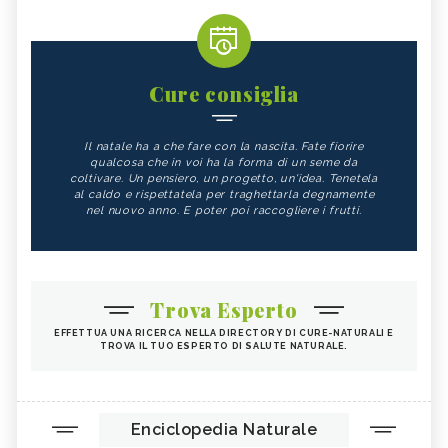
Cure consiglia
Il natale ha a che fare con la nascita. Fate fiorire
qualcosa che in voi ha la forma di un seme da
coltivare. Un pensiero, un progetto, un'idea. Tenetela
al caldo e rispettatela per traghettarla degnamente
nel nuovo anno. E poter poi raccogliere i frutti.
Trova Esperto
EFFETTUA UNA RICERCA NELLA DIRECTORY DI CURE-NATURALI E
TROVA IL TUO ESPERTO DI SALUTE NATURALE.
Enciclopedia Naturale