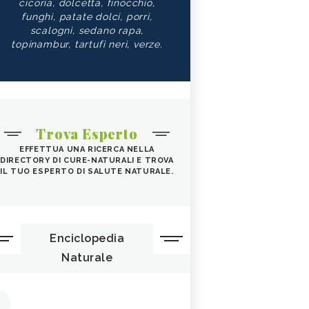
cicoria, dolcetta, finocchio,
funghi, patate dolci, porri,
scalogni, sedano rapa,
topinambur, tartufi neri, verze.
Trova Esperto
EFFETTUA UNA RICERCA NELLA
DIRECTORY DI CURE-NATURALI E TROVA
IL TUO ESPERTO DI SALUTE NATURALE.
Enciclopedia
Naturale
1