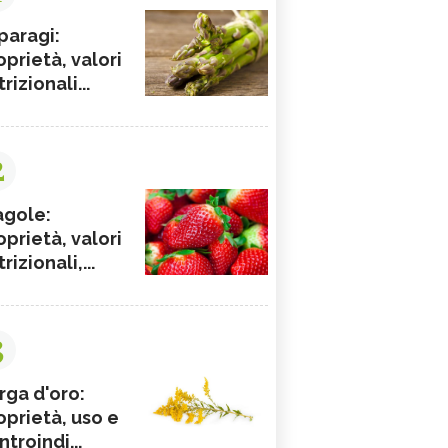
paragi:
oprietà, valori
rizionali...
2
agole:
oprietà, valori
rizionali,...
3
rga d'oro:
oprietà, uso e
ntroindi...