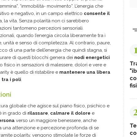
mmina”, “immobilità- movimento”. L’energia che
sitivo e negativo, in un campo elettrico
consente il
 la vita. Senza polarità non ci sarebbero
sazioni tantomeno percezioni sensoriali.
zionali, quando l’energia circola liberamente tra i
e, unità e senso di completezza. Al contrario, paure,
co di una parte dell’energia che quindi stagna, si
urare di questi blocchi genera dei
nodi energetici
Tr
fisico in sensazioni di malessere, dolori e vere e
"ib
arity è quello di ristabilire e
mantenere una libera
co
tra i poli
.
fis
ioni
ura globale che agisce sul piano fisico, psichico e
 è in grado di
rilassare
,
calmare il dolore
e
persona
verso un maggiore benessere, anche
Te
na a una attenzione e percezione profonda di se
co
ramite polarity, vengono stimolate le forze di