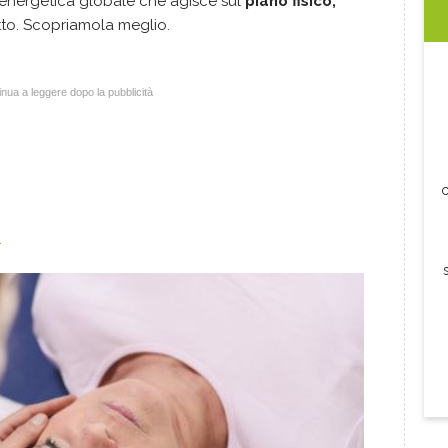
energetica globale che agisce sul
piano fisico,
to. Scopriamola meglio.
nua a leggere dopo la pubblicità
c
o