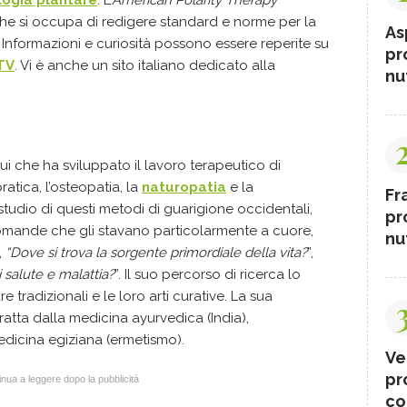
che si occupa di redigere standard e norme per la
As
e. Informazioni e curiosità possono essere reperite su
pr
 TV
. Vi è anche un
sito italiano dedicato alla
nut
lui che ha sviluppato il lavoro terapeutico di
ratica, l’osteopatia, la
naturopatia
e la
Fr
tudio di questi metodi di guarigione occidentali,
pr
domande che gli stavano particolarmente a cuore,
nut
”,
“Dove si trova la sorgente primordiale della vita?
”,
i salute e malattia?
”. Il suo percorso di ricerca lo
 tradizionali e le loro arti curative. La sua
ratta dalla medicina ayurvedica (India),
edicina egiziana (ermetismo).
Ve
pr
nua a leggere dopo la pubblicità
co