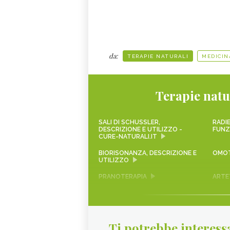
da:
TERAPIE NATURALI
MEDICIN
Terapie natu
SALI DI SCHUSSLER,
RADIE
DESCRIZIONE E UTILIZZO -
FUNZ
CURE-NATURALI.IT
BIORISONANZA, DESCRIZIONE E
OMOT
UTILIZZO
PRANOTERAPIA
ARTE
FITOTERAPIA
DESO
SHUNGITE
AROM
Ti potrebbe interess
TANTRA
CRIS