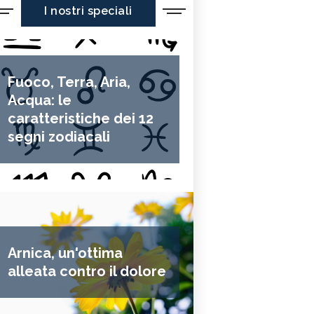
I nostri speciali
Fuoco, Terra, Aria,
Acqua: le
caratteristiche dei 12
segni zodiacali
Arnica, un'ottima
alleata contro il dolore