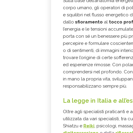
Sulla base dell’anatomia energeti
corpo umano, gli operatori di pol
e squilibri nel flusso energetico 
dallo
sfioramento
al
tocco pro
l’energia e le tensioni accumulat
porta con sé un benessere più p
percepire e formulare coscientement
o di sentimenti, di immagini inter
trovare l’origine di certe soffere
ed esperienze rimosse. Con polar
comprendersi nel profondo. Con 
in mano la propria vita, sviluppan
responsabilizzano sempre più.
La legge in Italia e all’e
Oltre agli specialisti praticanti e
utilizzata da vari specialisti, tra c
Shiatzu e
Reiki
, psicologi, massa
digitopressione
e della
rifless