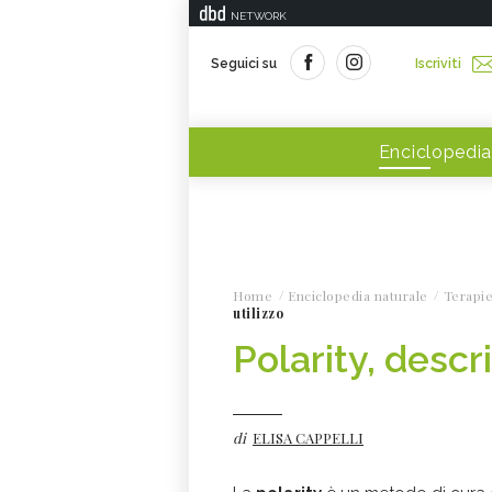
NETWORK
Seguici su
Iscriviti
Enciclopedia
Home
Enciclopedia naturale
Terapie
utilizzo
Polarity, descri
di
ELISA CAPPELLI