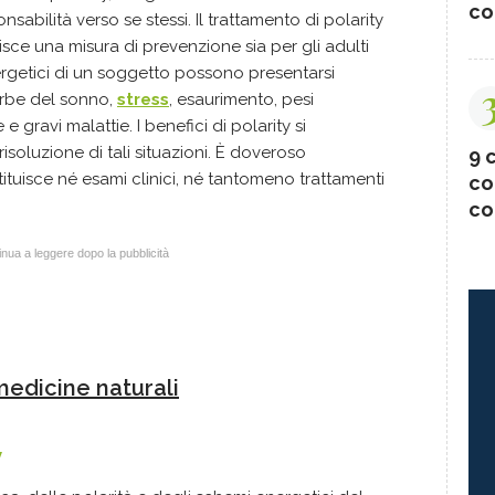
co
sabilità verso se stessi. Il trattamento di polarity
isce una misura di prevenzione sia per gli adulti
nergetici di un soggetto possono presentarsi
turbe del sonno,
stress
, esaurimento, pesi
 gravi malattie. I benefici di polarity si
risoluzione di tali situazioni. È doveroso
9 c
tituisce né esami clinici, né tantomeno trattamenti
co
co
nua a leggere dopo la pubblicità
medicine naturali
y