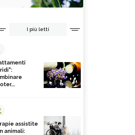
I più letti
1
attamenti
ridi":
mbinare
ioter...
2
rapie assistite
n animali: