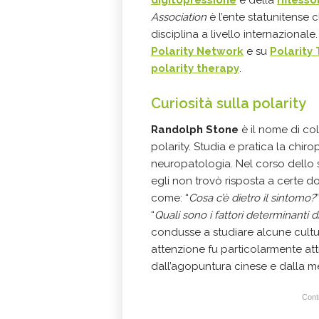
Association
è l’ente statunitense 
disciplina a livello internazional
Polarity Network
e su
Polarity
polarity therapy
.
Curiosità sulla polarity
Randolph Stone
è il nome di co
polarity. Studia e pratica la chirop
neuropatologia. Nel corso dello s
egli non trovò risposta a certe 
come: “
Cosa c’è dietro il sintomo?
“
Quali sono i fattori determinanti d
condusse a studiare alcune culture
attenzione fu particolarmente att
dall’agopuntura cinese e dalla m
Conti