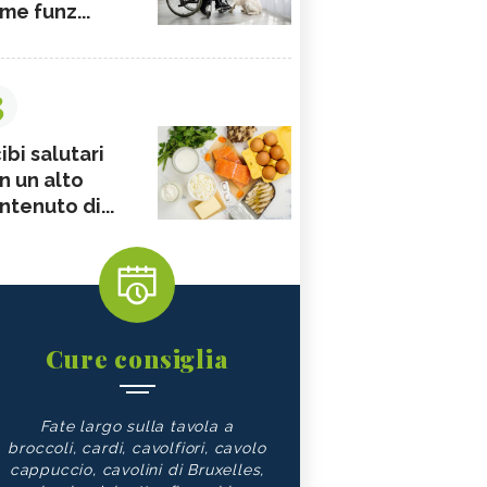
me funz...
3
ibi salutari
n un alto
ntenuto di...
Cure consiglia
Fate largo sulla tavola a
broccoli, cardi, cavolfiori, cavolo
cappuccio, cavolini di Bruxelles,