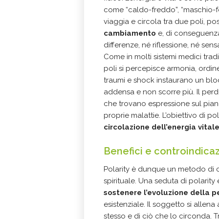
come “caldo-freddo”, “maschio-fe
viaggia e circola tra due poli, po
cambiamento
e, di conseguenza,
differenze, né riflessione, né sen
Come in molti sistemi medici tradi
poli si percepisce armonia, ordin
traumi e shock instaurano un bloc
addensa e non scorre più. Il perd
che trovano espressione sul piano 
proprie malattie. L’obiettivo di pol
circolazione dell’energia vitale 
Benefici e controindicaz
Polarity è dunque un metodo di c
spirituale. Una seduta di polarity
sostenere l’evoluzione della 
esistenziale. Il soggetto si alle
stesso e di ciò che lo circonda. T