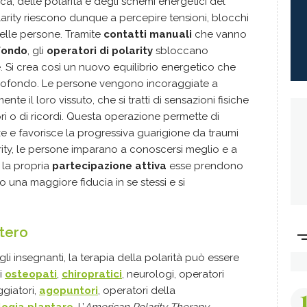
ca, delle polarità e degli schemi energetici del
arity riescono dunque a percepire tensioni, blocchi
delle persone. Tramite
contatti manuali
che vanno
fondo
, gli
operatori di polarity
sbloccano
e. Si crea così un nuovo equilibrio energetico che
rofondo. Le persone vengono incoraggiate a
e il loro vissuto, che si tratti di sensazioni fisiche
iori o di ricordi. Questa operazione permette di
nze e favorisce la progressiva guarigione da traumi
ity, le persone imparano a conoscersi meglio e a
la propria
partecipazione attiva
esse prendono
o una maggiore fiducia in se stessi e si
stero
 agli insegnanti, la terapia della polarità può essere
ui
osteopati
,
chiropratici
, neurologi, operatori
ggiatori,
agopuntori
, operatori della
ologia plantare
. L’
American Polarity Therapy