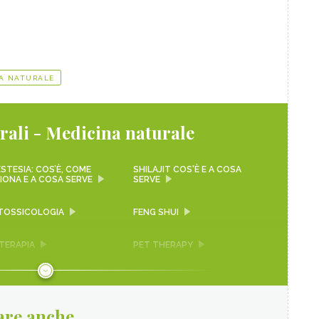
A NATURALE
rali - Medicina naturale
STESIA: COS’È, COME
SHILAJIT COS'È E A COSA
IONA E A COSA SERVE
SERVE
OSSICOLOGIA
FENG SHUI
TERAPIA
PET THERAPY
MATIZZAZIONE®
MEDICINA INTEGRATA
ATERAPIA
OMEOPATIA
are anche
TALLOTERAPIA,
METODO KNEIPP, DESCRIZIONE