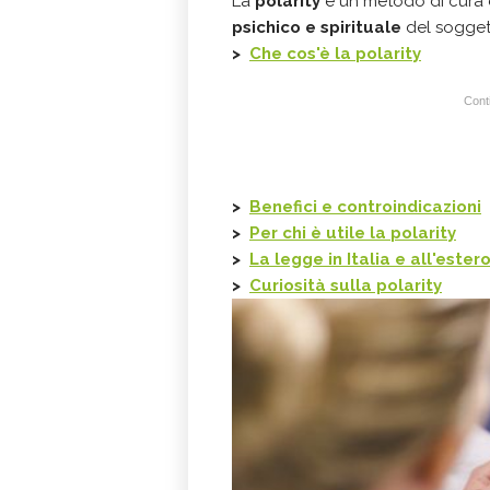
La
polarity
è un metodo di cura 
psichico e spirituale
del sogget
>
Che cos'è la
polarity
Conti
>
Benefici e controindicazioni
>
Per chi è utile la
polarity
>
La legge in Italia e all'ester
>
Curiosità sulla polarity