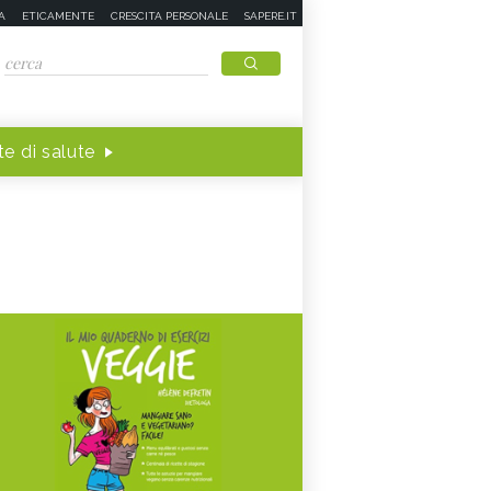
A
ETICAMENTE
CRESCITA PERSONALE
SAPERE.IT
e di salute