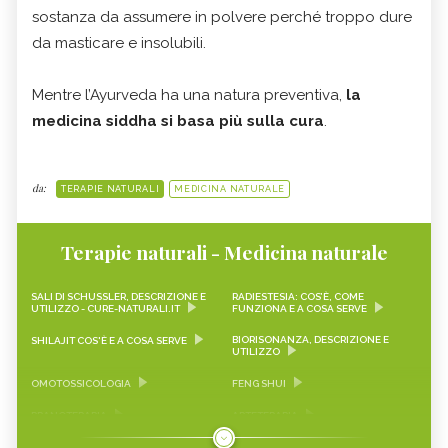
sostanza da assumere in polvere perché troppo dure
da masticare e insolubili.
Mentre l’Ayurveda ha una natura preventiva,
la
medicina siddha si basa più sulla cura
.
da:
TERAPIE NATURALI
MEDICINA NATURALE
Terapie naturali - Medicina naturale
SALI DI SCHUSSLER, DESCRIZIONE E
RADIESTESIA: COS’È, COME
UTILIZZO - CURE-NATURALI.IT
FUNZIONA E A COSA SERVE
BIORISONANZA, DESCRIZIONE E
SHILAJIT COS'È E A COSA SERVE
UTILIZZO
OMOTOSSICOLOGIA
FENG SHUI
PRANOTERAPIA
ARTETERAPIA
PET THERAPY
FITOTERAPIA