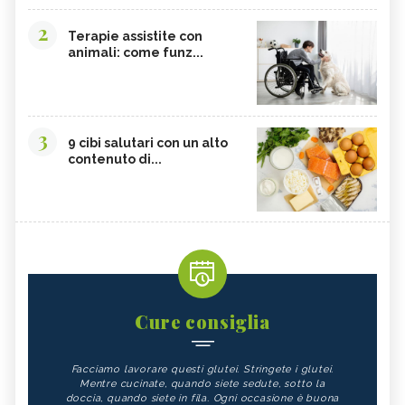
2
Terapie assistite con
animali: come funz...
3
9 cibi salutari con un alto
contenuto di...
Cure consiglia
Facciamo lavorare questi glutei. Stringete i glutei.
Mentre cucinate, quando siete sedute, sotto la
doccia, quando siete in fila. Ogni occasione è buona