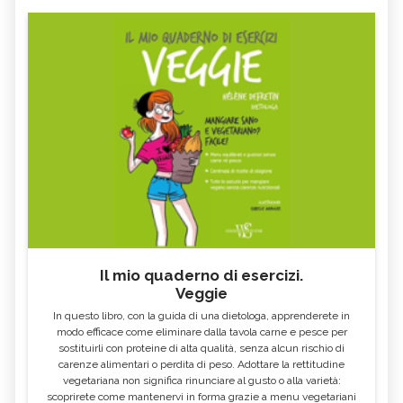
ORTHO BIONOMY, DESCRIZIONE E
MEDICINA TRADIZIONALE CINESE
UTILIZZO
MEDICINA ANTROPOSOFICA,
MEDICINA AYURVEDICA,
DESCRIZIONE E UTILIZZO
DESCRIZIONE E UTILIZZO
LITOTERAPIA, DESCRIZIONE E
REIKI
UTILIZZO
MUSICOTERAPIA, DESCRIZIONE E
MEDICINA NATURALE
UTILIZZO
COMPLEMENTARE
FLORITERAPIA, DESCRIZIONE E
FANGOTERAPIA, DESCRIZIONE E
UTILIZZO
UTILIZZO
TALASSOTERAPIA, DESCRIZIONE E
RADIONICA, DESCRIZIONE E
UTILIZZO
UTILIZZO
MEDICINA ORTOMOLECOLARE,
METODO BATES, DESCRIZIONE E
DESCRIZIONE E UTILIZZO
UTILIZZO
Il mio quaderno di esercizi.
Veggie
AURA SOMA, DESCRIZIONE E
BIOENERGETICA
UTILIZZO
In questo libro, con la guida di una dietologa, apprenderete in
MEDITAZIONE, TECNICHE E
IDROKINESITERAPIA, DESCRIZIONE E
modo efficace come eliminare dalla tavola carne e pesce per
BENEFICI
UTILIZZO
sostituirli con proteine di alta qualità, senza alcun rischio di
carenze alimentari o perdita di peso. Adottare la rettitudine
MEDICINA PSICOSOMATICA,
MICOTERAPIA, DESCRIZIONE E
DESCRIZIONE E UTILIZZO
UTILIZZO
vegetariana non significa rinunciare al gusto o alla varietà:
scoprirete come mantenervi in forma grazie a menu vegetariani