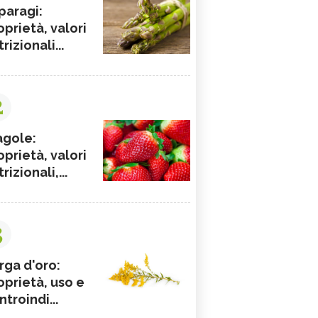
paragi:
oprietà, valori
rizionali...
2
agole:
oprietà, valori
rizionali,...
3
rga d'oro:
oprietà, uso e
ntroindi...