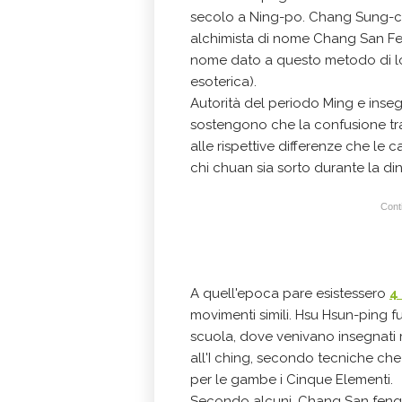
secolo a Ning-po. Chang Sung-ch'i
alchimista di nome Chang San Fen
nome dato a questo metodo di lo
esoterica).
Autorità del periodo Ming e inse
sostengono che la confusione tra l
alle rispettive differenze che le 
chi chuan sia sorto durante la din
Conti
A quell'epoca pare esistessero
4
movimenti simili. Hsu Hsun-ping 
scuola, dove venivano insegnati m
all'I ching, secondo tecniche che
per le gambe i Cinque Elementi.
Secondo alcuni, Chang San feng u