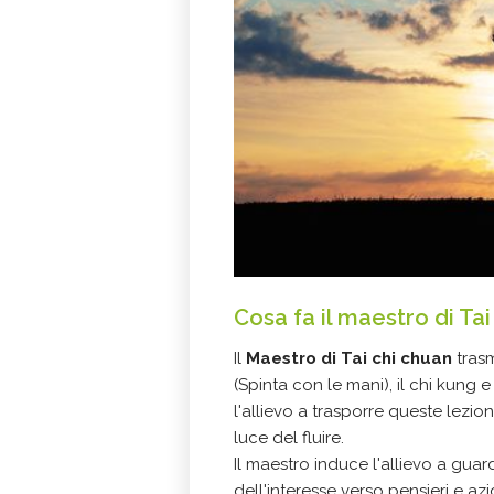
Cosa fa il maestro di Ta
Il
Maestro
di Tai chi chuan
trasm
(Spinta con le mani), il
chi kung
e
l'allievo a trasporre queste lezio
luce del fluire.
Il maestro induce l'allievo a guar
dell'interesse verso pensieri e a