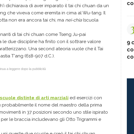
co
 dichiarava di aver imparato il tai chi chuan da un
g che viveva come eremita in cima al Wu-tang. Il
tta non era ancora tai chi, ma
nei-chia
(scuola
gnanti di tai chi chuan come Tseng Ju-pai
e due discipline ha finito con il sottrare valore
9 c
caratterizzano. Una second ateoria vuole che il Tai
co
astia T'ang (618-907 d.C.).
co
nua a leggere dopo la pubblicità
 scuole distinte di arti marziali
ed esercizi con
fu probabilmente il nome del maestro della prima
ovimenti in 37 posizioni secondo uno stile ispirato
 per le braccia includevano gli Otto Trigrammi e
nì queste due scuole e creò il tai chi chuan.