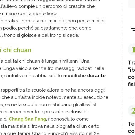
ll'allievo compie un percorso di crescita che,
emmeno con la morte fisica.
in pratica, non si sente mai tale, non pensa mai di
n podio, perché sa esattamente che, come
l trono si gioisce e dal trono si cade.
i chi chuan
ia del tai chi chuan
è lunga 3 millenni. Una
Tr
e lunga veicola senz'altro messaggi radicati nella
"ib
, è intuitivo che abbia subito
modifiche durante
co
fis
 rapporti tra le scuole allora e ne ha ancora oggi:
o che a un'altra incide notevolmente su esecuzione
, se nella scuola non si abituano gli allievi al
ri di arroccamento e presunta esclusività.
ta di
Chang San Feng
, riconosciuto come
Te
ta marziale si trova nella biografia di un certo
co
 a quei tempi, Chang Sung-ch'i, vissuto nel XVI