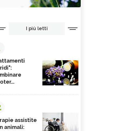
I più letti
1
attamenti
ridi":
mbinare
ioter...
2
rapie assistite
n animali: