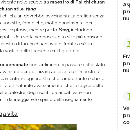
 vigente nelle scuole tra
maestro di Tai chi chuan
As
 chuan stile
Yang
.
pr
i chi chuan dovrebbe avvicinarsi alla pratica senza
nut
scuno stile, forme che, molto banalmente, per il
esti esplosivi, mentre per lo
Yang
, includono
ompatti. Una volta riconosciuto lo stile più consono
maestro di tai chi chuan avrà di fronte a sé un
lla vastità delle tecniche e nel grado di
Fr
pr
ro personale
consentiranno di passare dallo stato
nut
 avanzato per poi inizare ad assistere il maestro e,
amente, insegnare. Ciò che è importante è che la
lità e il naturale avanzamento; che la logica delle
elle palestre, degli iscritti da accattivare non
n il danneggiare lo spirito dell'insegnamento.
Ve
nga vita
pr
co