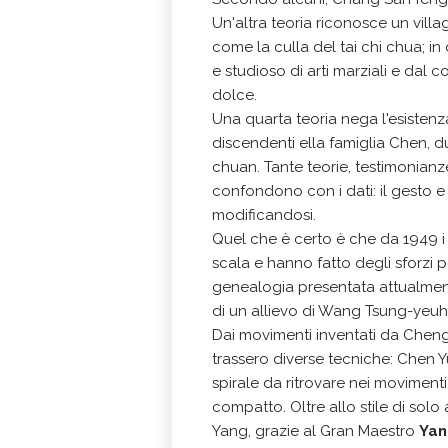
Un'altra teoria riconosce un vill
come la culla del tai chi chua; i
e studioso di arti marziali e dal 
dolce.
Una quarta teoria nega l'esistenza
discendenti ella famiglia Chen, dur
chuan. Tante teorie, testimonianz
confondono con i dati: il gesto e 
modificandosi.
Quel che è certo è che da 1949 i 
scala e hanno fatto degli sforzi p
genealogia presentata attualme
di un allievo di Wang Tsung-yeuh
Dai movimenti inventati da Chen
trassero diverse tecniche: Chen 
spirale da ritrovare nei moviment
compatto. Oltre allo stile di sol
Yang, grazie al Gran Maestro
Yan