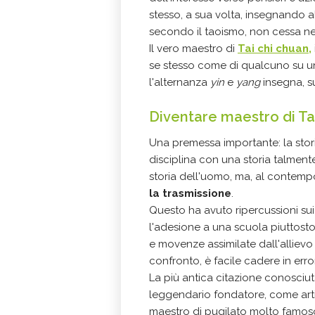
stesso, a sua volta, insegnando a
secondo il taoismo, non cessa n
Il vero maestro di
Tai chi chuan,
se stesso come di qualcuno su u
l'alternanza
yin
e
yang
insegna, su
Diventare maestro di Ta
Una premessa importante: la
stor
disciplina con una storia talment
storia dell'uomo, ma, al contempo
la trasmissione
.
Questo ha avuto ripercussioni sui
l'adesione a una scuola piuttost
e movenze assimilate dall'allievo e
confronto, è facile cadere in erro
La più antica citazione conosciu
leggendario fondatore, come artis
maestro di pugilato molto famoso