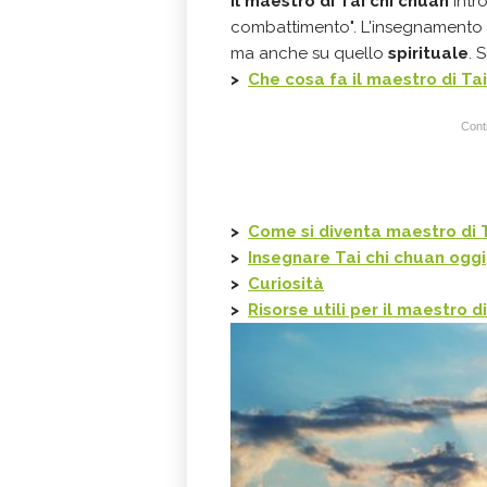
Il
maestro di Tai chi chuan
intro
combattimento". L'insegnamento 
ma anche su quello
spirituale
. 
>
Che cosa fa il
maestro di Tai
Conti
>
Come si diventa
maestro di 
>
Insegnare
Tai chi chuan oggi
>
Curiosità
>
Risorse utili per il
maestro di