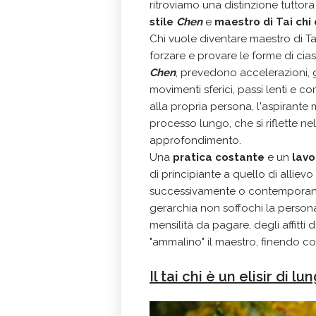
ritroviamo una distinzione tuttora
stile
Chen
e
maestro di Tai chi
Chi vuole diventare maestro di Ta
forzare e provare le forme di cia
Chen
, prevedono accelerazioni, g
movimenti sferici, passi lenti e c
alla propria persona, l'aspirante 
processo lungo, che si riflette ne
approfondimento.
Una
pratica costante
e un
lavo
di principiante a quello di allievo
successivamente o contemporane
gerarchia non soffochi la persona
mensilità da pagare, degli affitti d
"ammalino" il maestro, finendo co
Il tai chi è un elisir di lu