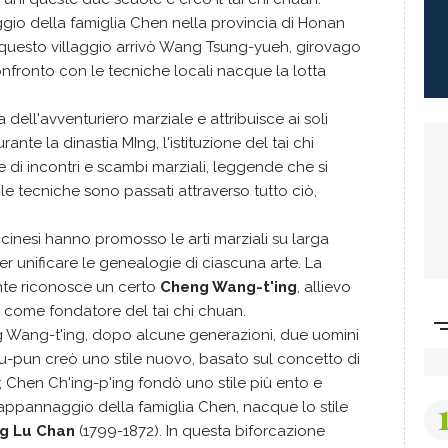
aggio della famiglia Chen nella provincia di Honan
n questo villaggio arrivò Wang Tsung-yueh, girovago
confronto con le tecniche locali nacque la lotta
 dell'avventuriero marziale e attribuisce ai soli
ante la dinastia MIng, l'istituzione del tai chi
e di incontri e scambi marziali, leggende che si
le tecniche sono passati attraverso tutto ciò,
cinesi hanno promosso le arti marziali su larga
er unificare le genealogie di ciascuna arte. La
nte riconosce un certo
Cheng Wang-t'ing
, allievo
 come fondatore del tai chi chuan.
g Wang-t'ing, dopo alcune generazioni, due uomini
Yu-pun creò uno stile nuovo, basato sul concetto di
i; Chen Ch'ing-p'ing fondò uno stile più ento e
o appannaggio della famiglia Chen, nacque lo stile
g Lu Chan
(1799-1872). In questa biforcazione