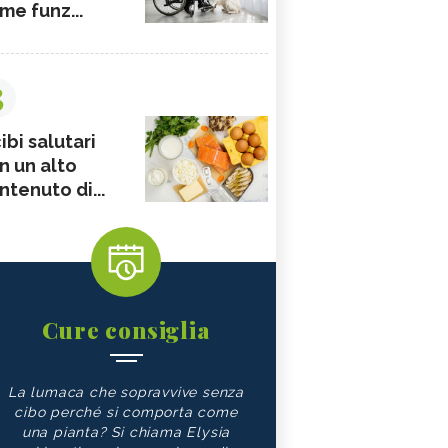
me funz...
3
ibi salutari
n un alto
ntenuto di...
Cure consiglia
La lumaca che sopravvive senza
cibo perché si comporta come
una pianta? Si chiama Elysia