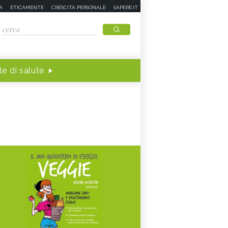
A
ETICAMENTE
CRESCITA PERSONALE
SAPERE.IT
e di salute