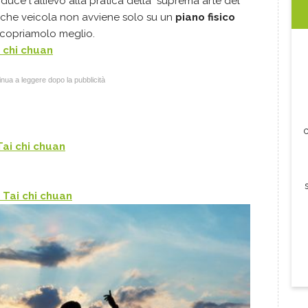
duce l'allievo alla pratica della "suprema arte del
che veicola non avviene solo su un
piano fisico
Scopriamolo meglio.
 chi chuan
nua a leggere dopo la pubblicità
c
Tai chi chuan
 Tai chi chuan