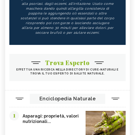
alla psoriasi, dagli eczemi, all’irritazione. Usato come
maschera dando quindi all’argilla consistenza di
pappina (e aggiungendo oli essenziali o altre
sostanze) si può stendere in qualsiasi parte del corpo
ricoprendo poi con garze o lasciando asciugare
all’aria per almeno 30 minuti per alleviare dolori, per
seccare brufoli o per aiutare eczemi.
Trova Esperto
EFFETTUA UNA RICERCA NELLA DIRECTORY DI CURE-NATURALI E
TROVA IL TUO ESPERTO DI SALUTE NATURALE.
Enciclopedia Naturale
1
Asparagi: proprietà, valori
nutrizionali...