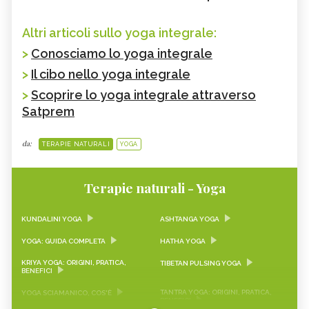
Altri articoli sullo yoga integrale:
>
Conosciamo lo yoga integrale
>
Il cibo nello yoga integrale
>
Scoprire lo yoga integrale attraverso
Satprem
da:
TERAPIE NATURALI
YOGA
Terapie naturali - Yoga
KUNDALINI YOGA
ASHTANGA YOGA
YOGA: GUIDA COMPLETA
HATHA YOGA
KRIYA YOGA: ORIGINI, PRATICA,
TIBETAN PULSING YOGA
BENEFICI
TANTRA YOGA: ORIGINI, PRATICA,
YOGA SCIAMANICO, COS'È
BENEFICI