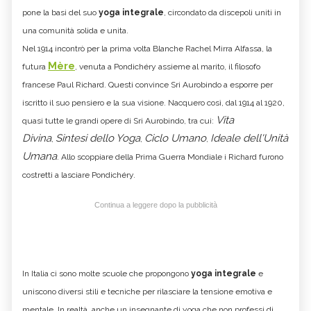
pone la basi del suo
yoga integrale
, circondato da discepoli uniti in
una comunità solida e unita.
Nel 1914 incontrò per la prima volta Blanche Rachel Mirra Alfassa, la
Mère
futura
, venuta a Pondichéry assieme al marito, il filosofo
francese Paul Richard. Questi convince Sri Aurobindo a esporre per
iscritto il suo pensiero e la sua visione. Nacquero così, dal 1914 al 1920,
Vita
quasi tutte le grandi opere di Sri Aurobindo, tra cui:
Divina
Sintesi dello Yoga
Ciclo Umano
Ideale dell'Unità
,
,
,
Umana
. Allo scoppiare della Prima Guerra Mondiale i Richard furono
costretti a lasciare Pondichéry.
Continua a leggere dopo la pubblicità
In Italia ci sono molte scuole che propongono
yoga integrale
e
uniscono diversi stili e tecniche per rilasciare la tensione emotiva e
mentale. In realtà, anche un insegnante di yoga che non professi di