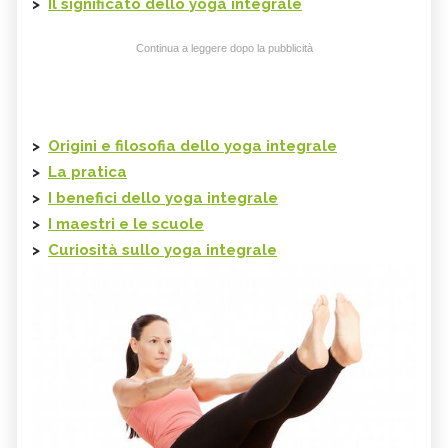
>
Il significato dello
yoga integrale
Continua a leggere dopo la pubblicità
>
Origini e filosofia
dello
yoga integrale
>
La pratica
>
I benefici
dello
yoga integrale
>
I maestri e le scuole
>
Curiosità sullo yoga integrale