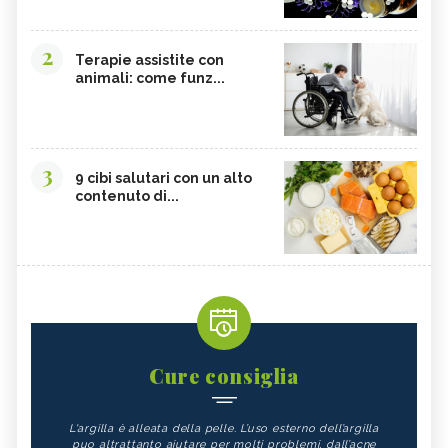
2
Terapie assistite con
animali: come funz...
3
9 cibi salutari con un alto
contenuto di...
Cure consiglia
L'argilla è alleata della pelle. L’uso esterno dell’argilla
puo altrattanto aiutare per molti problemi, dall’acne