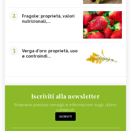
2
Fragole: proprietà, valori
nutrizionali,...
3
Verga d'oro: proprietà, uso
e controindi...
Iscriviti alla newsletter
Riceverai preziosi consigli e informazioni sugli ultimi
contenuti
ISCRIVITI