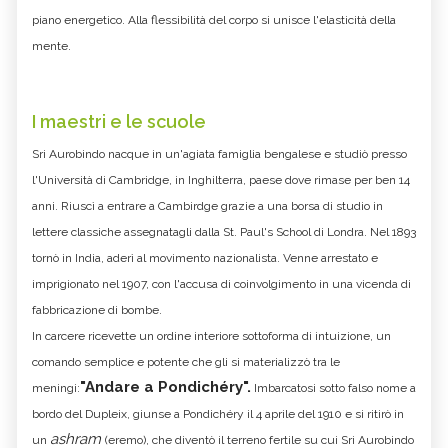
piano energetico. Alla flessibilità del corpo si unisce l'elasticità della
mente.
I maestri e le scuole
Sri Aurobindo
nacque in un'agiata famiglia bengalese e studiò presso
l'Università di Cambridge, in Inghilterra, paese dove rimase per ben 14
anni. Riuscì a entrare a Cambirdge grazie a una borsa di studio in
lettere classiche assegnatagli dalla St. Paul's School di Londra. Nel 1893
tornò in India, aderì al movimento nazionalista. Venne arrestato e
imprigionato nel 1907, con l'accusa di coinvolgimento in una vicenda di
fabbricazione di bombe.
In carcere ricevette un ordine interiore sottoforma di intuizione, un
comando semplice e potente che gli si materializzò tra le
"Andare a Pondichéry".
meningi:
Imbarcatosi sotto falso nome a
bordo del Dupleix, giunse a Pondichéry il 4 aprile del 1910 e si ritirò in
ashram
un
(eremo), che diventò il terreno fertile su cui Sri Aurobindo