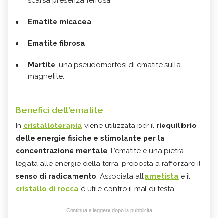
scarsa presenza ferrosa
Ematite micacea
Ematite fibrosa
Martite
, una pseudomorfosi di ematite sulla
magnetite.
Benefici dell'ematite
In
cristalloterapia
viene utilizzata per il
riequilibrio
delle energie fisiche e stimolante per la
concentrazione mentale
. L’ematite è una pietra
legata alle energie della terra, preposta a rafforzare il
senso di radicamento
. Associata all’
ametista
e il
cristallo di rocca
è utile contro il mal di testa.
Continua a leggere dopo la pubblicità