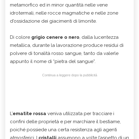
metamorfico ed in minor quantità nelle vene
idrotermali, nelle rocce magmatiche e nelle zone
d'ossidazione dei giacimenti di limonite.
Di colore
grigio cenere o nero
, dalla lucentezza
metallica, durante la lavorazione produce residui di
polvere di tonalità rosso sangue, tanto da valerle
appunto il nome di “pietra del sangue”.
Continua a leggere dopo la pubblicità
L’
ematite rossa
veniva utilizzata per tracciare i
confini delle proprietà e per marchiare il bestiame,
poiché possiede una certa resistenza agli agenti
atmosferici. I
cristalli
assumono a volte l’aspetto di un