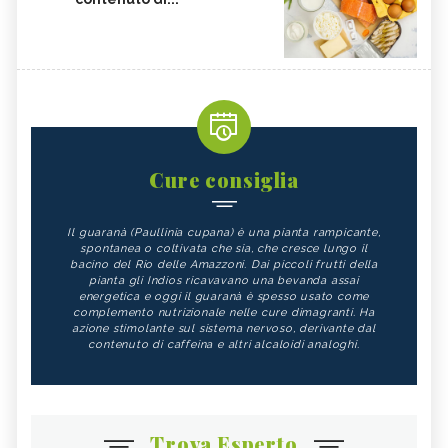
Cure consiglia
Il guaranà (Paullinia cupana) è una pianta rampicante,
spontanea o coltivata che sia, che cresce lungo il
bacino del Rio delle Amazzoni. Dai piccoli frutti della
pianta gli Indios ricavavano una bevanda assai
energetica e oggi il guaranà è spesso usato come
complemento nutrizionale nelle cure dimagranti. Ha
azione stimolante sul sistema nervoso, derivante dal
contenuto di caffeina e altri alcaloidi analoghi.
Trova Esperto