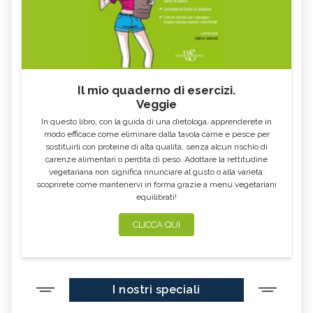
MASSOTERAPIA NEUROMUSCOLARE:
VITALOGIA: TECNICA, BENEFICI E
BENEFICI E CONTROINDICAZIONI
CONTROINDICAZIONI
MASSOTERAPIA: TECNICA, BENEFICI E
MASSAGGIO BIO EMOZIONALE:
TECNICA, BENEFICI E
CONTROINDICAZIONI
CONTROINDICAZIONI
INTEGRAZIONE FASCIALE®: TECNICA,
BOWEN THERAPY: TECNICA,
Il mio quaderno di esercizi.
BENEFICI E CONTROINDICAZIONI
BENEFICI E CONTROINDICAZIONI
Veggie
RIFLESSOLOGIA FACCIALE: TECNICA,
OPALE: TUTTE LE PROPRIETÀ E
BENEFICI E CONTROINDICAZIONI
BENEFICI
In questo libro, con la guida di una dietologa, apprenderete in
modo efficace come eliminare dalla tavola carne e pesce per
GRANATO: TUTTE LE PROPRIETÀ E
MASSAGGIO PSICOSOMATICO:
sostituirli con proteine di alta qualità, senza alcun rischio di
TECNICA, BENEFICI E
BENEFICI
CONTROINDICAZIONI
carenze alimentari o perdita di peso. Adottare la rettitudine
vegetariana non significa rinunciare al gusto o alla varietà:
MASSAGGIO CIRCOLATORIO
MASSAGGIO TERAPEUTICO: TECNICA,
scoprirete come mantenervi in forma grazie a menu vegetariani
ANTICELLULITE: TECNICA, BENEFICI,
BENEFICI E CONTROINDICAZIONI
CONTROINDICAZIONI
equilibrati!
FLUORITE: TUTTE LE PROPRIETÀ E
DIOPTASIO: TUTTE LE PROPRIETÀ E
CLICCA QUI
BENEFICI
BENEFICI
DIAMANTE: TUTTE LE PROPRIETÀ E
DIASPRO
BENEFICI
CRISOPRASIO: TUTTE LE PROPRIETÀ E
CORALLO: TUTTE LE PROPRIETÀ E
BENEFICI
BENEFICI
I nostri speciali
CELESTINA: TUTTE LE PROPRIETÀ E
CALCITE: TUTTE LE PROPRIETÀ E