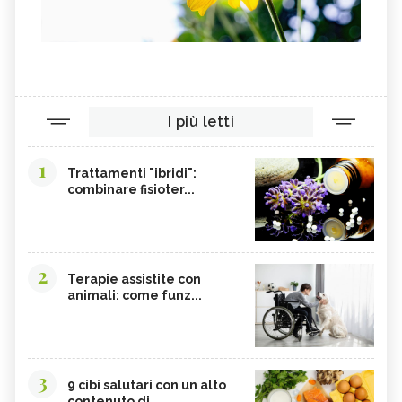
RODOCROSITE: TUTTE LE PROPRIETÀ E
QUARZO RUTILATO: TUTTE LE
BENEFICI
PROPRIETÀ E BENEFICI
MAGNETITE: TUTTE LE PROPRIETÀ E
WATSU: TECNICA, BENEFICI E
BENEFICI
CONTROINDICAZIONI
MASSAGGIO CON OLI ESSENZIALI:
MASSAGGIO DO-IN: TECNICA,
BENEFICI E CONTROINDICAZIONI
BENEFICI E CONTROINDICAZIONI
I più letti
1
Trattamenti "ibridi":
combinare fisioter...
2
Terapie assistite con
animali: come funz...
3
9 cibi salutari con un alto
contenuto di...