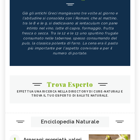
Già gli antichi Greci mangiavano tre volte al giorno e
l'abitudine si consolida con i Romani, che al mattino,
tra le 8 e le 9, si dedicavano al ientaculum con pane
intinto nel vino, latte di capra, formaggio, frutta
fresca o secca. Tra le 12 e le 13 uno spuntino frugale
consumato nelle tabernae, spesso consumando del
puls, la classica polenta di farro. La cena era il pasto
più importante per l'aspetto conviviale e per il
numero di portate.
Trova Esperto
EFFETTUA UNA RICERCA NELLA DIRECTORY DI CURE-NATURALI E
TROVA IL TUO ESPERTO DI SALUTE NATURALE.
Enciclopedia Naturale
1
Asparagi: proprietà, valori