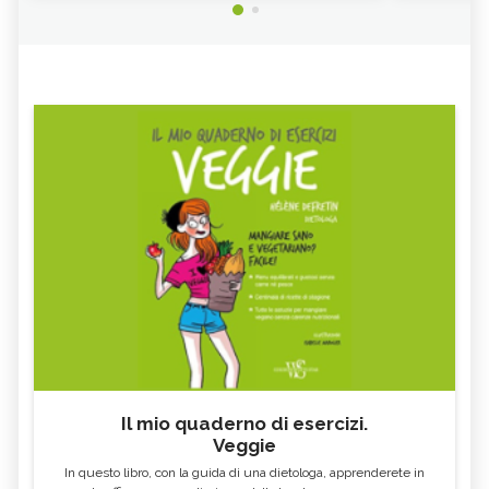
MASSAGGI, TUTTE LE TECNICHE E
AMETISTA
BENEFICI
MASSAGGIO CINESE TUI NA:
MASSAGGIO CON CAMPANE
TECNICA, BENEFICI E
TIBETANE: BENEFICI E
CONTROINDICAZIONI
CONTROINDICAZIONI
AGATA: TUTTE LE PROPRIETÀ E
MASSAGGIO SHIATSU: TECNICA,
BENEFICI
BENEFICI E CONTROINDICAZIONI
MASSAGGIO THAI: TECNICA, BENEFICI
MASSAGGIO ROLFING: TECNICA,
E CONTROINDICAZIONI
BENEFICI E CONTROINDICAZIONI
MASSAGGIO ORTHO-BIONOMY:
MASSAGGIO INFANTILE: TECNICA,
TECNICA, BENEFICI E
BENEFICI E CONTROINDICAZIONI
CONTROINDICAZIONI
AUTOMASSAGGIO: TECNICA,
MASSOTERAPIA NEUROMUSCOLARE:
BENEFICI E CONTROINDICAZIONI
BENEFICI E CONTROINDICAZIONI
VITALOGIA: TECNICA, BENEFICI E
MASSOTERAPIA: TECNICA, BENEFICI E
CONTROINDICAZIONI
CONTROINDICAZIONI
MASSAGGIO BIO EMOZIONALE:
INTEGRAZIONE FASCIALE®: TECNICA,
TECNICA, BENEFICI E
BENEFICI E CONTROINDICAZIONI
CONTROINDICAZIONI
Il mio quaderno di esercizi.
Veggie
BOWEN THERAPY: TECNICA,
RIFLESSOLOGIA FACCIALE: TECNICA,
BENEFICI E CONTROINDICAZIONI
BENEFICI E CONTROINDICAZIONI
In questo libro, con la guida di una dietologa, apprenderete in