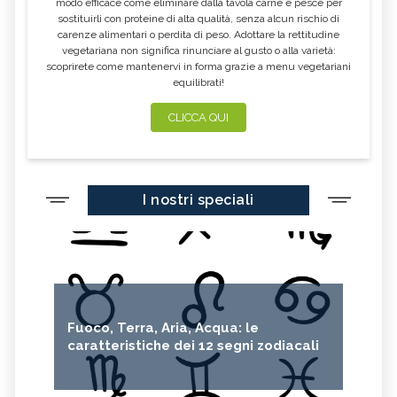
OPALE: TUTTE LE PROPRIETÀ E
GRANATO: TUTTE LE PROPRIETÀ E
modo efficace come eliminare dalla tavola carne e pesce per
BENEFICI
BENEFICI
sostituirli con proteine di alta qualità, senza alcun rischio di
carenze alimentari o perdita di peso. Adottare la rettitudine
MASSAGGIO PSICOSOMATICO:
MASSAGGIO CIRCOLATORIO
TECNICA, BENEFICI E
ANTICELLULITE: TECNICA, BENEFICI,
vegetariana non significa rinunciare al gusto o alla varietà:
CONTROINDICAZIONI
CONTROINDICAZIONI
scoprirete come mantenervi in forma grazie a menu vegetariani
equilibrati!
MASSAGGIO TERAPEUTICO: TECNICA,
DIOPTASIO: TUTTE LE PROPRIETÀ E
BENEFICI E CONTROINDICAZIONI
BENEFICI
CLICCA QUI
DIAMANTE: TUTTE LE PROPRIETÀ E
DIASPRO
BENEFICI
CRISOPRASIO: TUTTE LE PROPRIETÀ E
CORALLO: TUTTE LE PROPRIETÀ E
BENEFICI
BENEFICI
I nostri speciali
CELESTINA: TUTTE LE PROPRIETÀ E
CALCITE: TUTTE LE PROPRIETÀ E
BENEFICI
BENEFICI
BERILLO: TUTTE LE PROPRIETÀ E
AZZURRITE: TUTTE LE PROPRIETÀ E
BENEFICI
BENEFICI
AMAZZONITE: TUTTE LE PROPRIETÀ E
OLIVINA: TUTTE LE PROPRIETÀ E
BENEFICI
BENEFICI
RIFLESSOLOGIA PALMARE: TECNICA,
MASSAGGIO CON CANDELA:
Fuoco, Terra, Aria, Acqua: le
TECNICA, BENEFICI E
BENEFICI E CONTROINDICAZIONI
CONTROINDICAZIONI
caratteristiche dei 12 segni zodiacali
MASSO IDROTERAPIA: TECNICA,
MASSAGGIO ZONALE: TECNICA,
BENEFICI E CONTROINDICAZIONI
BENEFICI E CONTROINDICAZIONI