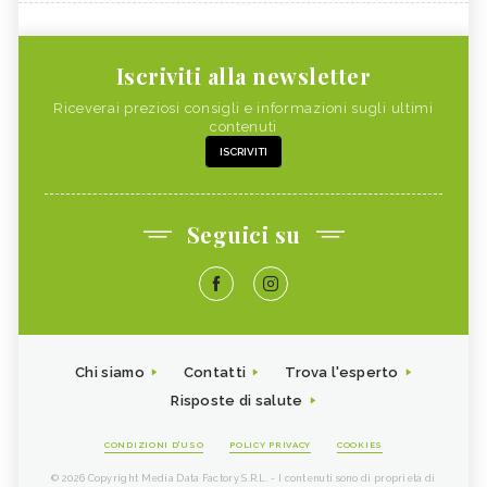
Iscriviti alla newsletter
Riceverai preziosi consigli e informazioni sugli ultimi
contenuti
ISCRIVITI
Seguici su
Chi siamo
Contatti
Trova l'esperto
Risposte di salute
CONDIZIONI D'USO
POLICY PRIVACY
COOKIES
© 2026 Copyright Media Data Factory S.R.L. - I contenuti sono di proprietà di