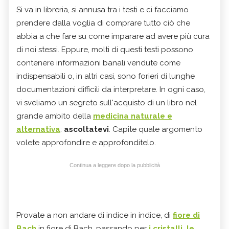
Si va in libreria, si annusa tra i testi e ci facciamo
prendere dalla voglia di comprare tutto ciò che
abbia a che fare su come imparare ad avere più cura
di noi stessi. Eppure, molti di questi testi possono
contenere informazioni banali vendute come
indispensabili o, in altri casi, sono forieri di lunghe
documentazioni difficili da interpretare. In ogni caso,
vi sveliamo un segreto sull'acquisto di un libro nel
grande ambito della
medicina naturale e
alternativa
:
ascoltatevi
. Capite quale argomento
volete approfondire e approfonditelo.
Continua a leggere dopo la pubblicità
Provate a non andare di indice in indice, di
fiore di
Bach
in fiore di Bach, passando per
i cristalli, le