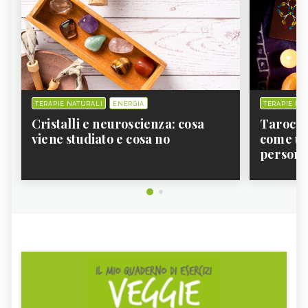
LIBRI DI CHIROPRATICA
TERAPIE NATURALI
ENERGIA
TERAPIE NA
Cristalli e neuroscienza: cosa
Tarocchi
viene studiato e cosa no
come usa
persona