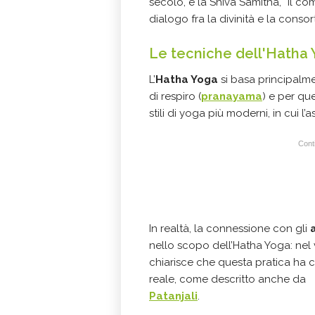
secolo, e la Shiva Samitha, “il co
dialogo fra la divinità e la consor
Le tecniche dell'Hatha
L’
Hatha Yoga
si basa principalme
di respiro (
pranayama
) e per que
stili di yoga più moderni, in cui l
Conti
In realtà, la connessione con gli
nello scopo dell’Hatha Yoga: nel 
chiarisce che questa pratica ha 
reale, come descritto anche da
Patanjali
.