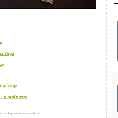
ga
ha Yoga
oga
atha Yoga
i giorni nostri
nua a leggere dopo la pubblicità