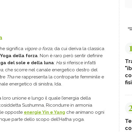
a
he significa
vigore o forza
, da cui deriva la classica
Yoga della forza
. Non è raro però sentir definire
Tr
ga del sole e della luna
:
Ha
si riferisce infatti
"ib
ya
, che scorre nel canale energetico destro del
co
tre
Tha
ne rappresenta la controparte femminile e
fis
le energetico di sinistra, Ida.
 loro unione e lungo il quale l’energia della
a cosiddetta Sushumna, Ricondurre in armonia
e le opposte
energie Yin e Yang
che animano ogni
unque parte dello scopo dell’Hatha yoga.
Te
co