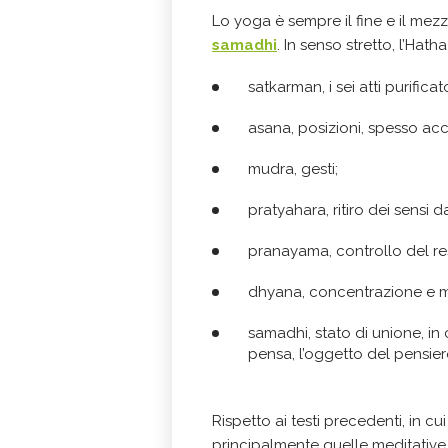
Lo yoga è sempre il fine e il mezz
samadhi
. In senso stretto, l’Hat
satkarman, i sei atti purificat
asana, posizioni, spesso ac
mudra, gesti;
pratyahara, ritiro dei sensi d
pranayama, controllo del res
dhyana, concentrazione e m
samadhi, stato di unione, in
pensa, l’oggetto del pensiero
Rispetto ai testi precedenti, in c
principalmente quelle meditative, 