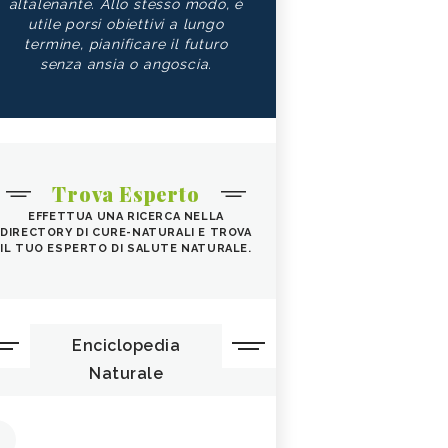
altalenante. Allo stesso modo, è
utile porsi obiettivi a lungo
termine, pianificare il futuro
senza ansia o angoscia.
Trova Esperto
EFFETTUA UNA RICERCA NELLA
DIRECTORY DI CURE-NATURALI E TROVA
IL TUO ESPERTO DI SALUTE NATURALE.
Enciclopedia
Naturale
1