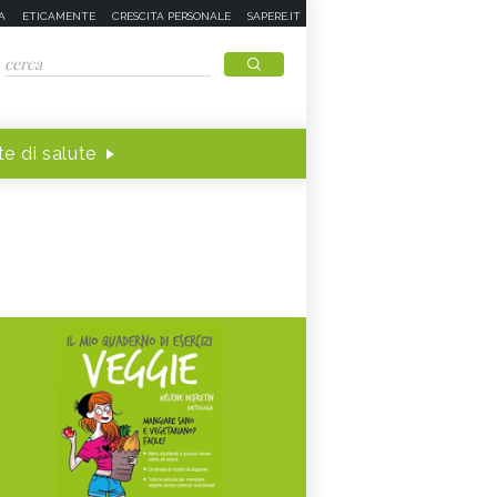
A
ETICAMENTE
CRESCITA PERSONALE
SAPERE.IT
e di salute