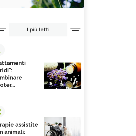
I più letti
1
attamenti
ridi":
mbinare
ioter...
2
rapie assistite
n animali: