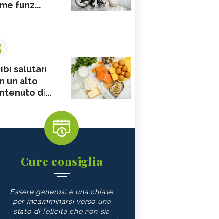
me funz...
3
ibi salutari
n un alto
ntenuto di...
Cure consiglia
Essere generosi è una chiave
per incamminarsi verso uno
stato di felicità che non sia