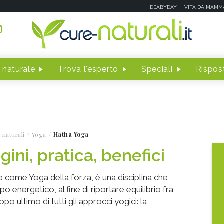
DEABYDAY
VITA DA MAMM
 naturale
Trova l'esperto
Speciali
Rispost
 naturali
Yoga
Hatha Yoga
gini, pratica, benefici
 come Yoga della forza, è una disciplina che
po energetico, al fine di riportare equilibrio fra
opo ultimo di tutti gli approcci yogici: la