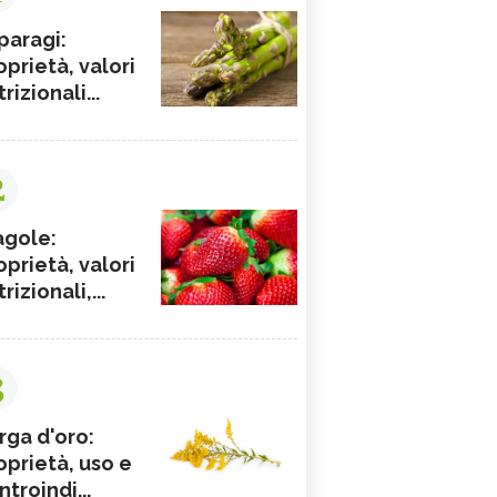
paragi:
oprietà, valori
rizionali...
2
agole:
oprietà, valori
rizionali,...
3
rga d'oro:
oprietà, uso e
ntroindi...