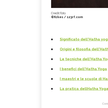
Credit foto
©fizkes / 123rf.com
Significato dell'
Hatha yo
Origini e filosofia
dell'
Hat
Le tecniche dell'Hatha Y
I benefici dell'Hatha Yoga
I maestri e le scuole di H
La pratica dellHatha Yoga 
Conti