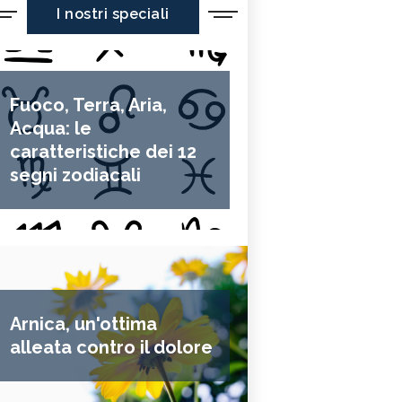
I nostri speciali
Fuoco, Terra, Aria,
Acqua: le
caratteristiche dei 12
segni zodiacali
Arnica, un'ottima
alleata contro il dolore