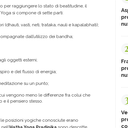
o per raggiungere lo stato di beatitudine, il
As
ha Yoga si compone di sette parti:
pr
nut
ori (dhauti, vasti, neti, trataka, nauli e kapalabhati);
compagnate dall’utilizzo dei bandha;
agli oggetti esterni;
Fr
pr
piro e del flusso di energia;
nut
editazione su un punto;
 cui vengono meno le differenze fra colui che
 e il pensiero stesso.
Ve
pr
ui le posizioni yogiche conosciute erano
co
nell’
Hatha Yoga Pradipika
sono descritte