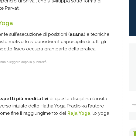
mpendio di Shiva”, che si sviluppa sotto forma di
te Parvati.
 Yoga
nte sull’esecuzione di posizioni (
asana
) e tecniche
sto motivo lo si considera il capostipite di tutti gli
’aspetto fisico occupa gran parte della pratica.
nua a leggere dopo la pubblicità
aspetti più meditativi
di questa disciplina è insita
verso iniziale dello Hatha Yoga Pradipika l’autore
come fine il raggiungimento del
Raja Yoga
, lo yoga