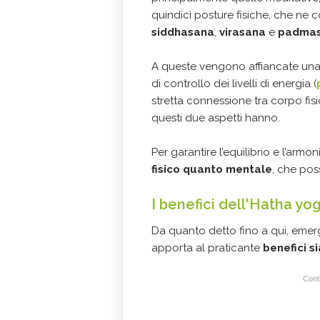
quindici posture fisiche, che ne
siddhasana
,
virasana
e
padma
A queste vengono affiancate una s
di controllo dei livelli di energia (
stretta connessione tra corpo fis
questi due aspetti hanno.
Per garantire l’equilibrio e l’armo
fisico quanto mentale
, che pos
I benefici dell'Hatha yo
Da quanto detto fino a qui, emer
apporta al praticante
benefici si
Conti