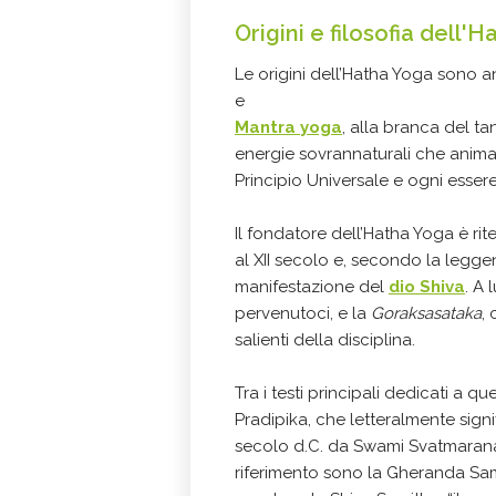
Origini e filosofia
dell'
Ha
Le origini dell’Hatha Yoga sono ant
e
Mantra yoga
, alla branca del t
energie sovrannaturali che anima
Principio Universale e ogni essere
Il fondatore dell’Hatha Yoga è ri
al XII secolo e, secondo la legge
manifestazione del
dio Shiva
. A 
pervenutoci, e la
Goraksasataka
,
salienti della disciplina.
Tra i testi principali dedicati a 
Pradipika, che letteralmente signi
secolo d.C. da Swami Svatmarana, 
riferimento sono la Gheranda Sami