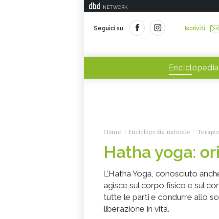
NETWORK
Seguici su
Iscriviti
Enciclopedia
Home
Enciclopedia naturale
Terapie
Hatha yoga: ori
L’Hatha Yoga, conosciuto anche
agisce sul corpo fisico e sul cor
tutte le parti e condurre allo sc
liberazione in vita.