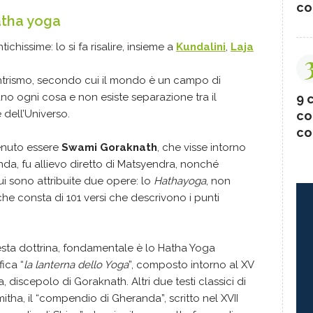
co
tha yoga
ichissime: lo si fa risalire, insieme a
Kundalini
,
Laja
antrismo, secondo cui il mondo è un campo di
no ogni cosa e non esiste separazione tra il
9 c
 dell’Universo.
co
co
tenuto essere
Swami Goraknath
, che visse intorno
nda, fu allievo diretto di Matsyendra, nonché
lui sono attribuite due opere: lo
Hathayoga
, non
 che consta di 101 versi che descrivono i punti
questa dottrina, fondamentale è lo Hatha Yoga
fica “
la lanterna dello Yoga
”, composto intorno al XV
discepolo di Goraknath. Altri due testi classici di
tha, il “compendio di Gheranda”, scritto nel XVII