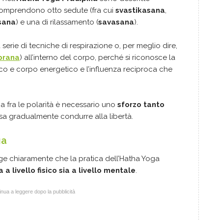
 comprendono otto sedute (fra cui
svastikasana
,
sana
) e una di rilassamento (
savasana
).
erie di tecniche di respirazione o, per meglio dire,
prana
) all’interno del corpo, perché si riconosce la
ico e corpo energetico e l’influenza reciproca che
nia fra le polarità è necessario uno
sforzo tanto
sa gradualmente condurre alla libertà.
ga
ge chiaramente che la pratica dell’Hatha Yoga
a a livello fisico sia a livello mentale
.
nua a leggere dopo la pubblicità