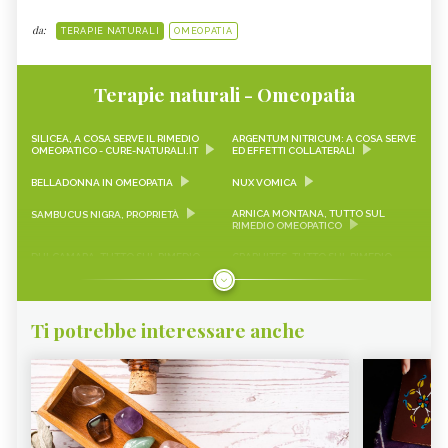
da:
TERAPIE NATURALI
OMEOPATIA
Terapie naturali - Omeopatia
SILICEA, A COSA SERVE IL RIMEDIO
ARGENTUM NITRICUM: A COSA SERVE
OMEOPATICO - CURE-NATURALI.IT
ED EFFETTI COLLATERALI
BELLADONNA IN OMEOPATIA
NUX VOMICA
ARNICA MONTANA, TUTTO SUL
SAMBUCUS NIGRA, PROPRIETÀ
RIMEDIO OMEOPATICO
DULCAMARA, TUTTO SUL RIMEDIO
GRAPHITES, TUTTO SUL RIMEDIO
OMEOPATICO
OMEOPATICO
HYPERICUM, TUTTO SUL RIMEDIO
IGNATIA AMARA, TUTTO SUL RIMEDIO
OMEOPATICO
OMEOPATICO
Ti potrebbe interessare anche
KALIUM CHLORATUM, TUTTO SUL
LACHESIS, TUTTO SUL RIMEDIO
RIMEDIO OMEOPATICO
OMEOPATICO
PHYTOLACCA DECANDRA, TUTTO
AMMONIUM CARBONICUM, TUTTO
SUL RIMEDIO OMEOPATICO
SUL RIMEDIO OMEOPATICO
ANACARDIUM ORIENTALE, TUTTO
ANTIMONIUM CRUDUM, TUTTO SUL
SUL RIMEDIO OMEOPATICO
RIMEDIO OMEOPATICO