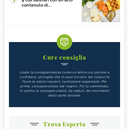
9 cibi salutari con un alto
contenuto di...
Cure consiglia
Usate la consapevolezza come un'amica cui parlare e
confidarsi, un'ospite che in casa (ovvero nel corpo) fa
fluire le azioni-reazioni, contrazioni-espansioni. Per
prima, consapevolezza del respiro. Poi la camminata.
In ultimo la consapevolezza, da seduti, dei movimenti
della spina dorsale.
Trova Esperto