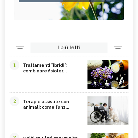
I più letti
1
Trattamenti "ibridi":
combinare fisioter...
2
Terapie assistite con
animali: come funz...
3