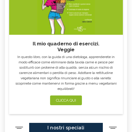
GLONOINUM, TUTTO SUL RIMEDIO
STAPHYSAGRIA, TUTTO SUL RIMEDIO
OMEOPATICO
OMEOPATICO
CANTHARIS, TUTTO SUL RIMEDIO
OMEOPATICO
Il mio quaderno di esercizi.
Veggie
In questo libro, con la guida di una dietologa, apprenderete in
modo efficace come eliminare dalla tavola carne e pesce per
sostituirli con proteine di alta qualità, senza alcun rischio di
carenze alimentari o perdita di peso. Adottare la rettitudine
vegetariana non significa rinunciare al gusto o alla varietà:
scoprirete come mantenervi in forma grazie a menu vegetariani
equilibrati!
CLICCA QUI
I nostri speciali