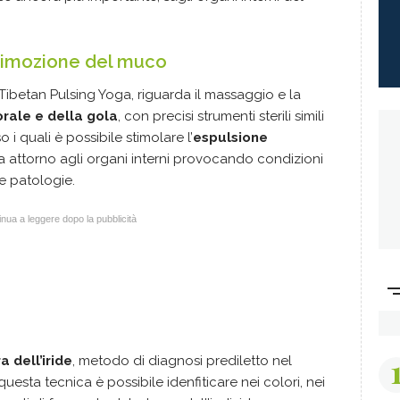
 rimozione del muco
 Tibetan Pulsing Yoga, riguarda il massaggio e la
orale e della gola
, con precisi strumenti sterili simili
o i quali è possibile stimolare l’
espulsione
a attorno agli organi interni provocando condizioni
he patologie.
nua a leggere dopo la pubblicità
a dell’iride
, metodo di diagnosi prediletto nel
uesta tecnica è possibile idenfiticare nei colori, nei