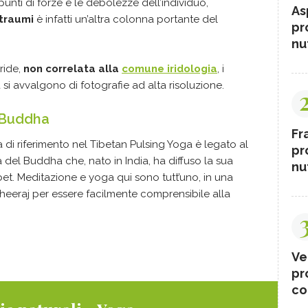
 punti di forze e le debolezze dell’individuo,
As
 traumi
è infatti un’altra colonna portante del
pr
nut
iride,
non correlata alla
comune iridologia
, i
 si avvalgono di fotografie ad alta risoluzione.
e Buddha
Fr
ca di riferimento nel Tibetan Pulsing Yoga è legato al
pr
a del Buddha che, nato in India, ha diffuso la sua
nut
t. Meditazione e yoga qui sono tutt’uno, in una
heeraj per essere facilmente comprensibile alla
Ve
pr
co