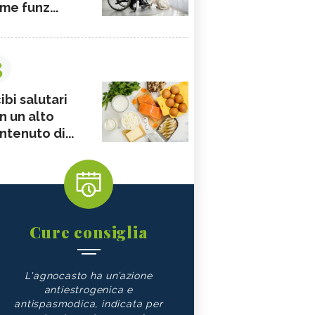
me funz...
3
ibi salutari
n un alto
ntenuto di...
Cure consiglia
L'agnocasto ha un’azione
antiestrogenica e
antispasmodica, indicata per