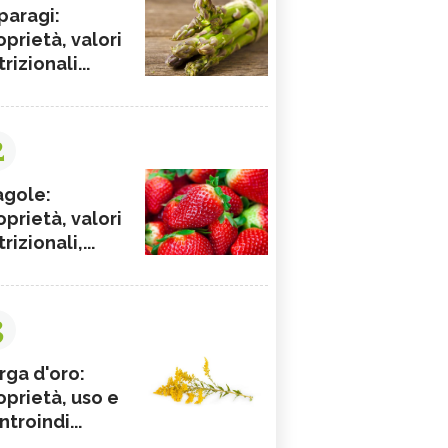
paragi:
oprietà, valori
rizionali...
2
agole:
oprietà, valori
rizionali,...
3
rga d'oro:
oprietà, uso e
ntroindi...