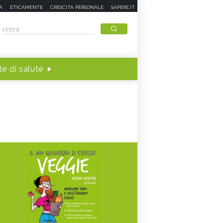
A
ETICAMENTE
CRESCITA PERSONALE
SAPERE.IT
e di salute