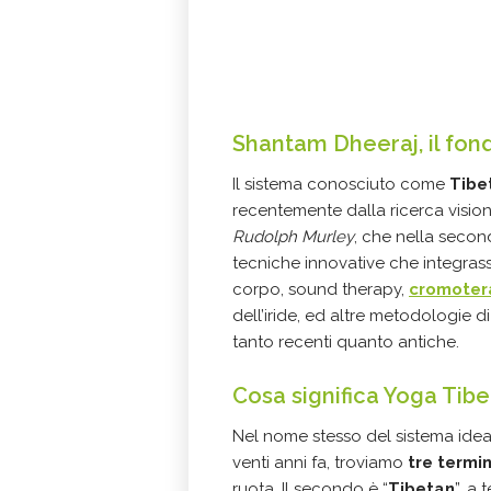
Shantam Dheeraj, il fon
Il sistema conosciuto come
Tibe
recentemente dalla ricerca vision
Rudolph Murley
, che nella secon
tecniche innovative che integra
corpo, sound therapy,
cromoter
dell’iride, ed altre metodologie d
tanto recenti quanto antiche.
Cosa significa Yoga Tibe
Nel nome stesso del sistema ide
venti anni fa, troviamo
tre termin
ruota. Il secondo è “
Tibetan
”, a