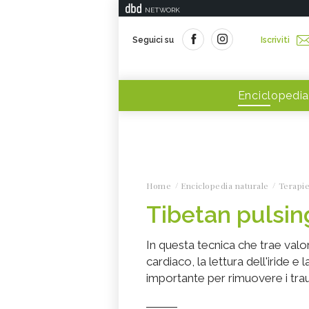
NETWORK
Seguici su
Iscriviti
Enciclopedia
Home
Enciclopedia naturale
Terapie
Tibetan pulsin
In questa tecnica che trae valor
cardiaco, la lettura dell'iride 
importante per rimuovere i tra