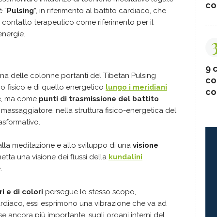
co
è “
Pulsing
”, in riferimento al battito cardiaco, che
contatto terapeutico come riferimento per il
energie.
9 c
una delle colonne portanti del Tibetan Pulsing
co
rpo fisico e di quello energetico
lungo i meridiani
co
ne, ma come
punti di trasmissione del battito
massaggiatore, nella struttura fisico-energetica del
asformativo.
alla meditazione e allo sviluppo di una
visione
etta una visione dei flussi della
kundalini
.
i e di colori
persegue lo stesso scopo,
ardiaco, essi esprimono una vibrazione che va ad
rse ancora più importante, sugli organi interni del