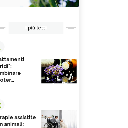
I più letti
1
attamenti
ridi":
mbinare
ioter...
2
rapie assistite
n animali: