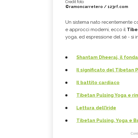
Credit foto
©ramoncarretero / 123rf.com
Un sistema nato recentemente c
e approcci moderni, ecco il
Tibe
yoga, ed espressione del sé - si in
Shantam Dheeraj, il fond
Il significato del Tibetan
Il battito cardiaco
Tibetan Pulsing Yoga e r
Lettura dell’iride
Tibetan Pulsing, Yoga e 
Conti