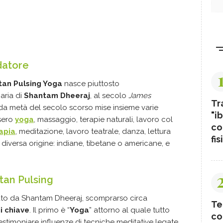
datore
tan Pulsing Yoga
nasce piuttosto
aria di
Shantam Dheeraj
, al secolo
James
Tr
da metà del secolo scorso mise insieme varie
"ib
ssero
yoga
, massaggio, terapie naturali, lavoro col
co
apia
, meditazione, lavoro teatrale, danza, lettura
fis
i diversa origine: indiane, tibetane o americane, e
tan Pulsing
ato da Shantam Dheeraj, scomprarso circa
Te
i chiave
. Il primo è “
Yoga
” attorno al quale tutto
co
 testimoniare influenze di tecniche meditative legate