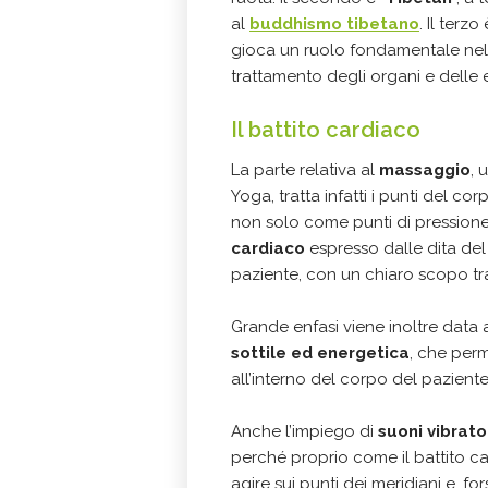
al
buddhismo tibetano
. Il terzo 
gioca un ruolo fondamentale nel 
trattamento degli organi e delle 
Il battito cardiaco
La parte relativa al
massaggio
, 
Yoga, tratta infatti i punti del co
non solo come punti di pressio
cardiaco
espresso dalle dita del 
paziente, con un chiaro scopo tr
Grande enfasi viene inoltre data 
sottile ed energetica
, che perm
all’interno del corpo del paziente
Anche l’impiego di
suoni vibrator
perché proprio come il battito c
agire sui punti dei meridiani e, fo