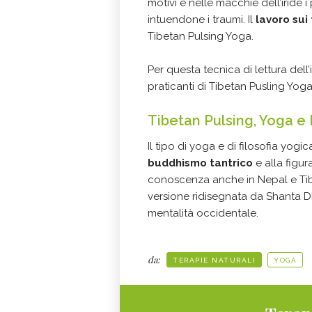
motivi e nelle macchie dell’iride i
intuendone i traumi. Il
lavoro sui
Tibetan Pulsing Yoga.
Per questa tecnica di lettura dell’
praticanti di Tibetan Pusling Yoga
Tibetan Pulsing, Yoga 
Il tipo di yoga e di filosofia yogi
buddhismo tantrico
e alla figur
conoscenza anche in Nepal e Tibe
versione ridisegnata da Shanta D
mentalità occidentale.
da:
TERAPIE NATURALI
YOGA