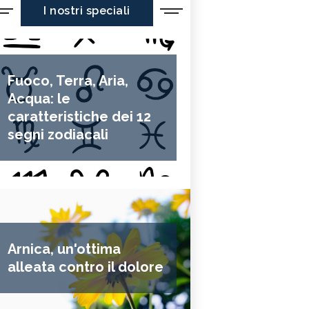
I nostri speciali
Fuoco, Terra, Aria,
Acqua: le
caratteristiche dei 12
segni zodiacali
Arnica, un'ottima
alleata contro il dolore