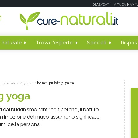
DEABYDAY
VITA DA MAMM
 naturale
Trova l'esperto
Speciali
Rispost
 naturali
Yoga
Tibetan pulsing yoga
g yoga
i dal buddhismo tantrico tibetano, il battito
e la rimozione del muco assumono significato
umi della persona.