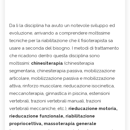
Da lì la disciplina ha avuto un notevole sviluppo ed
evoluzione, arrivando a comprendere moltissime
tecniche per la riabilitazione che il fisioterapista sa
usare a seconda del bisogno. I metodi di trattamento
che ricadono dentro questa disciplina sono
moltissimi:
c
hinesiterapia
(chinesiterapia
segmentaria, chinesiterapia passiva, mobilizzazione
articolare,
mobilizzazione passiva
e mobilizzazione
attiva, rinforzo muscolare, rieducazione isocinetica,
meccanoterapia, ginnastica in piscina, estensioni
vertebrali, trazioni vertebrali manuali, trazioni
vertebrali meccaniche, etc.),
r
ieducazione motoria,
r
ieducazione funzionale, r
iabilitazione
propriocettiva, m
assoterapia
generale