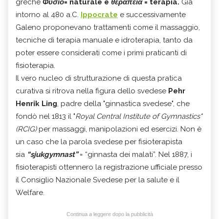
greche
Φυσιο
= naturale e
θεραπεία
= terapia.
Già
intorno al 480 a.C.
Ippocrate
e successivamente
Galeno
proponevano trattamenti come il massaggio,
tecniche di terapia manuale e
idroterapia, tanto da
poter essere considerati come i primi praticanti di
fisioterapia.
Il vero nucleo di strutturazione di questa pratica
curativa si ritrova nella figura dello
svedese
Pehr
Henrik Ling
, padre della "ginnastica svedese", che
fondò nel 1813 il "
Royal Central Institute of Gymnastics"
(RCIG)
per massaggi, manipolazioni ed esercizi. Non è
un caso che la parola svedese per fisioterapista
sia
“sjukgymnast”
= “ginnasta dei malati”. Nel 1887, i
fisioterapisti ottennero la registrazione ufficiale presso
il Consiglio Nazionale Svedese per la salute e il
Welfare.
Continua a leggere dopo la pubblicità