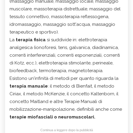
(massaggio manuale, massaggio locale, massaggio
muscolare, massoterapia distrettuale, massaggio del
tessuto connettivo, massoterapia reflessogena,
idromassaggio, massaggio sott'acqua, massaggio
terapeutico e sportivo).
La
terapia fisica
si suddivide in: e
lettroterapia
analgesica
(
ionoforesi
,
tens
, galvanica, diadinamica,
correnti interferenziali, correnti esponenziali, correnti
di Kotz, ecc.), e
lettroterapia stimolante, perineale,
biofeedback, termoterapia, magnetoterapia.
Esistono un'infinità di metodi per quanto riguarda la
terapia manuale
: il metodo di Bienfait, il metodo
Ciriax, il metodo McKenzie, il concetto Kaltenborn, il
concetto Maitland e altre Terapie Manuali di
mobilizzazione-manipolazione, definibili anche come
terapie miofasciali o neuromuscolari.
Continua a leggere dopo la pubblicità