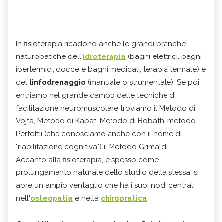
In fisioterapia ricadono anche le grandi branche
naturopatiche dell'
i
droterapia
(bagni elettrici, bagni
ipertermici, docce e bagni medicali, terapia termale) e
del
l
infodrenaggio
(manuale o strumentale). Se poi
entriamo nel grande campo delle t
ecniche di
facilitazione neuromuscolare troviamo il M
etodo di
Vojta,
Metodo di Kabat,
Metodo di Bobath,
metodo
Perfettii (che conosciamo anche con il nome di
"riabilitazione cognitiva")
il Metodo Grimaldi.
Accanto alla fisioterapia, e spesso come
prolungamento naturale dello studio della stessa, si
apre un ampio ventaglio che ha i suoi nodi centrali
nell'
osteopatia
e nella
chiropratica
.