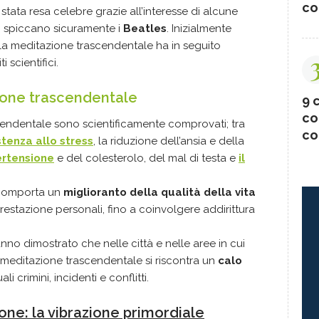
co
tata resa celebre grazie all’interesse di alcune
ui spiccano sicuramente i
Beatles
. Inizialmente
 la meditazione trascendentale ha in seguito
 scientifici.
zione
trascendentale
9 c
co
scendentale sono scientificamente comprovati; tra
co
stenza allo stress
, la riduzione dell’ansia e della
ertensione
e del colesterolo, del mal di testa e
il
 comporta un
miglioranto della qualità della vita
prestazione personali, fino a coinvolgere addirittura
hanno dimostrato che nelle città e nelle aree in cui
 meditazione trascendentale si riscontra un
calo
uali crimini, incidenti e conflitti.
one: la vibrazione primordiale