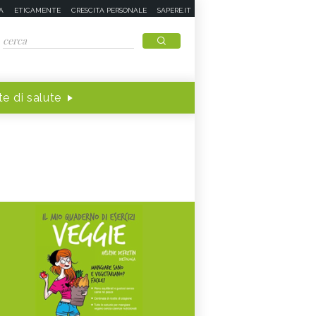
A
ETICAMENTE
CRESCITA PERSONALE
SAPERE.IT
e di salute