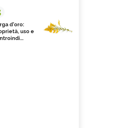
3
rga d'oro:
oprietà, uso e
ntroindi...