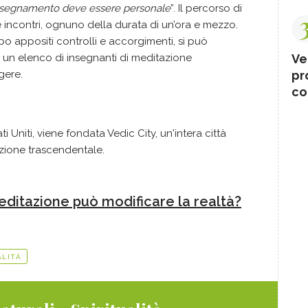
l'insegnamento deve essere personale
”. Il percorso di
ncontri, ognuno della durata di un’ora e mezzo.
o appositi controlli e accorgimenti, si può
rta un elenco di insegnanti di meditazione
Ve
gere.
pr
co
ti Uniti, viene fondata Vedic City, un'intera città
tazione trascendentale
.
meditazione può modificare la realtà?
ALITÀ