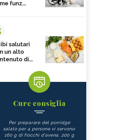
me funz...
3
ibi salutari
n un alto
ntenuto di...
Cure consiglia
Per preparare del porridge
salato per 4 persone vi servono:
160 g di fiocchi d'avena, 200 g