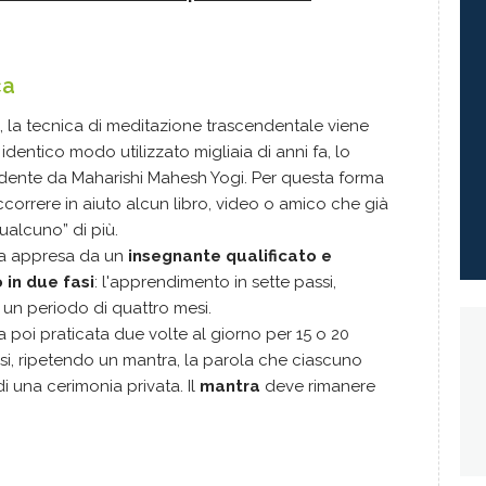
ca
, la tecnica di
meditazione trascendentale
viene
identico modo utilizzato migliaia di anni fa, lo
dente da Maharishi Mahesh Yogi. Per questa forma
correre in aiuto alcun libro, video o amico che già
ualcuno” di più.
va appresa da un
insegnante qualificato e
 in due fasi
: l'apprendimento in sette passi,
o un periodo di quattro mesi.
 poi praticata due volte al giorno per 15 o 20
iusi, ripetendo un mantra, la parola che ciascuno
i una cerimonia privata. Il
mantra
deve rimanere