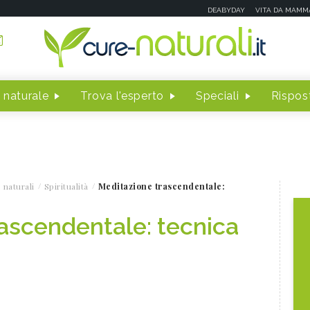
DEABYDAY
VITA DA MAMM
 naturale
Trova l'esperto
Speciali
Rispost
 naturali
Spiritualità
Meditazione trascendentale:
ascendentale: tecnica