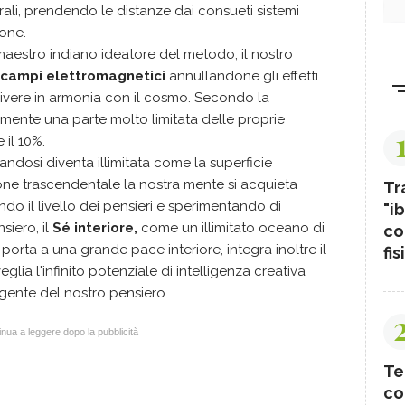
ali, prendendo le distanze dai consueti sistemi
ione.
 maestro indiano ideatore del metodo, il nostro
 campi elettromagnetici
annullandone gli effetti
vivere in armonia con il cosmo. Secondo la
lmente una parte molto limitata delle proprie
e il 10%.
dosi diventa illimitata come la superficie
one trascendentale la nostra mente si acquieta
Tr
endo il livello dei pensieri e sperimentando di
"ib
iero, il
Sé interiore,
come un illimitato oceano di
co
rta a una grande pace interiore, integra inoltre il
fis
glia l'infinito potenziale di intelligenza creativa
gente del nostro pensiero.
nua a leggere dopo la pubblicità
Te
co