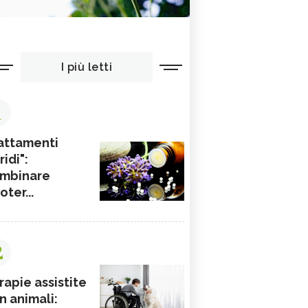
I più letti
1
attamenti
ridi":
mbinare
ioter...
2
rapie assistite
n animali: