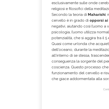
esclusivamente sulle onde cerebr
religiosi e filosofici della meditaz
Secondo la teoria di
Maharishi
,
cervello è in grado di
opporsi ai
negativi, aiutando così l’uomo a 
psicologia, l’uomo utilizza norma
potenzialità, che si aggira tra il 5 
Quasi come un’onda che acquietan
dell'oceano, durante la meditazi
all'interno di se stessa, trascend
conseguenza la sorgente del pens
coscienza. Questo processo che po
funzionamento del cervello e risve
che giace addormentata alla sor
Conti