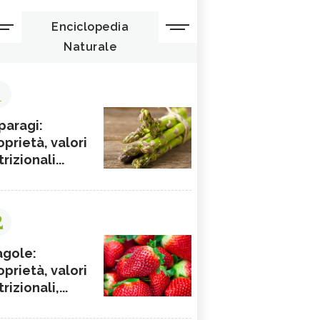
Enciclopedia
Naturale
1
paragi:
oprietà, valori
rizionali...
2
agole:
oprietà, valori
rizionali,...