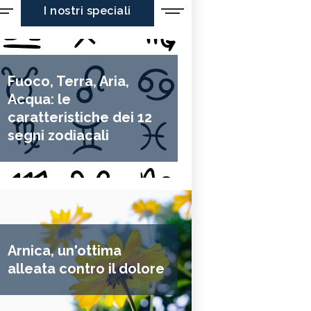
I nostri speciali
Fuoco, Terra, Aria,
Acqua: le
caratteristiche dei 12
segni zodiacali
Arnica, un'ottima
alleata contro il dolore