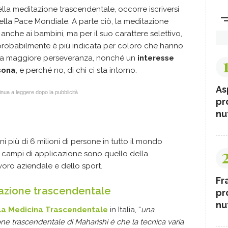
ella
meditazione trascendentale
, occorre iscriversi
ella Pace Mondiale
. A parte ciò, la meditazione
, anche ai bambini, ma per il suo carattere selettivo,
probabilmente è più indicata per coloro che hanno
na maggiore perseveranza, nonché un
interesse
sona
, e perché no, di chi ci sta intorno.
As
nua a leggere dopo la pubblicità
pr
nut
ni più di 6 milioni di persone in tutto il mondo
i campi di applicazione sono quello della
lavoro aziendale e dello sport.
Fr
tazione
trascendentale
pr
nut
della Medicina Trascendentale
in Italia, “
una
one trascendentale di Maharishi è che la tecnica varia