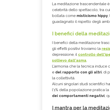
La meditazione trascendentale è s
celebrità dello spettacolo, tra c
bollata come
misticismo hippy
,
guadagnato il rispetto degli ambiti
I benefici della medita
I benefici della meditazione tra
gli effetti positivi troviamo la
resi
depressione, il
controllo dell'ip
sollievo dall'asma
.
L’armonia che la tecnica induce
e
del rapporto con gli altri
, di 
la collettività.
Alcuni singolari studi scientifici 
l'1% della popolazione pratica la
dei comportamenti negativi
, q
I mantra per la meditazi