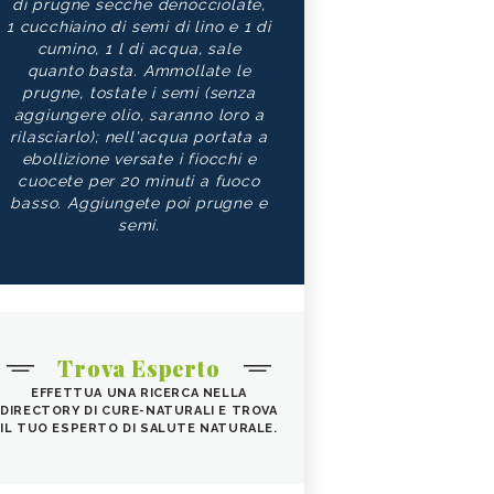
di prugne secche denocciolate,
1 cucchiaino di semi di lino e 1 di
cumino, 1 l di acqua, sale
quanto basta. Ammollate le
prugne, tostate i semi (senza
aggiungere olio, saranno loro a
rilasciarlo); nell'acqua portata a
ebollizione versate i fiocchi e
cuocete per 20 minuti a fuoco
basso. Aggiungete poi prugne e
semi.
Trova Esperto
EFFETTUA UNA RICERCA NELLA
DIRECTORY DI CURE-NATURALI E TROVA
IL TUO ESPERTO DI SALUTE NATURALE.