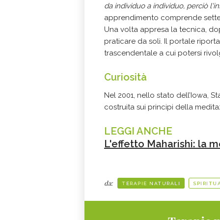
da individuo a individuo, perciò 
apprendimento comprende sette i
Una volta appresa la tecnica, dop
praticare da soli. Il portale ripo
trascendentale a cui potersi rivol
Curiosità
Nel 2001, nello stato dell’Iowa, Sta
costruita sui principi della medi
LEGGI ANCHE
L'effetto Maharishi: la 
da:
TERAPIE NATURALI
SPIRITU