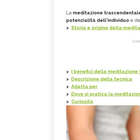
La
meditazione trascendental
potenzialità dell'individuo
e de
>
Storia e origine della medit
Conti
>
I benefici della meditazione
>
Descrizione della tecnica
>
Adatta per
>
Dove si pratica la meditazi
>
Curiosità