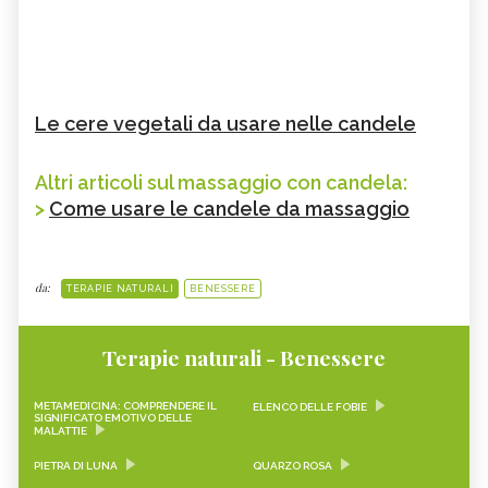
Le cere vegetali da usare nelle candele
Altri articoli sul massaggio con candela:
>
Come usare le candele da massaggio
da:
TERAPIE NATURALI
BENESSERE
Terapie naturali - Benessere
METAMEDICINA: COMPRENDERE IL
ELENCO DELLE FOBIE
SIGNIFICATO EMOTIVO DELLE
MALATTIE
PIETRA DI LUNA
QUARZO ROSA