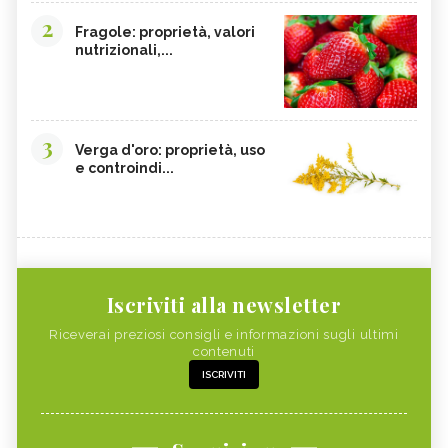
2
Fragole: proprietà, valori
nutrizionali,...
3
Verga d'oro: proprietà, uso
e controindi...
Iscriviti alla newsletter
Riceverai preziosi consigli e informazioni sugli ultimi
contenuti
ISCRIVITI