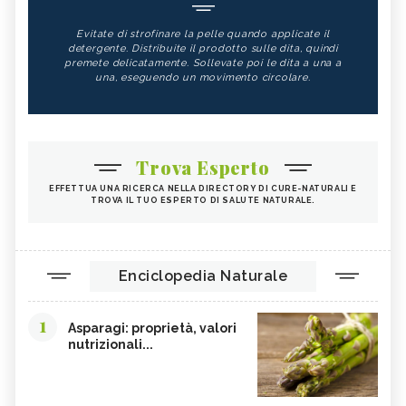
Evitate di strofinare la pelle quando applicate il
detergente. Distribuite il prodotto sulle dita, quindi
premete delicatamente. Sollevate poi le dita a una a
una, eseguendo un movimento circolare.
Trova Esperto
EFFETTUA UNA RICERCA NELLA DIRECTORY DI CURE-NATURALI E
TROVA IL TUO ESPERTO DI SALUTE NATURALE.
Enciclopedia Naturale
1
Asparagi: proprietà, valori
nutrizionali...