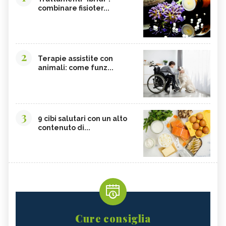
combinare fisioter...
2
Terapie assistite con
animali: come funz...
3
9 cibi salutari con un alto
contenuto di...
Cure consiglia