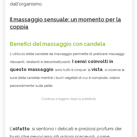
dall'organismo.
Il massaggio sensuale: un momento per la
coppia
Benefici del massaggio con candela
L'utilizzo delle candele da massaggio permette di praticare massaggi
I sensi coinvolti in
rilassanti, idratanti e decontratturanti.
questo massaggio
vista
sono tutti e cinque: la
, si osserva la
luce della candela mentre i burri vegetali di cui è composta, colano
piacevolmente sulla pelle.
Continua a leggere dopo la pubblicità
L’
olfatto
: si sentono i delicati e preziosi profumi dei
burri che rievocano situazioni piacevoli, come