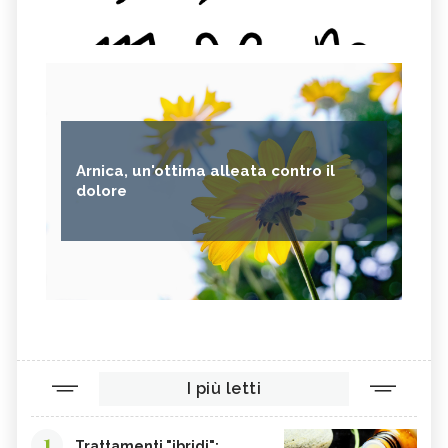
BENEFICI E CONTROINDICAZIONI
CONTROINDICAZIONI
MASSAGGIO HAWAIANO LOMI LOMI:
MASSAGGIO DIGITOPRESSIONE:
BENEFICI E CONTROINDICAZIONI
BENEFICI E CONTROINDICAZIONI
MASSAGGIO CONNETTIVALE
TURCHESE: TUTTE LE PROPRIETÀ E
RIFLESSOGENO: BENEFICI E
BENEFICI
CONTROINDICAZIONI
SMERALDO: TUTTE LE PROPRIETÀ E
TOPAZIO
BENEFICI
Arnica, un'ottima alleata contro il
RUBINO: TUTTE LE PROPRIETÀ E
ZIRCONE: TUTTE LE PROPRIETÀ E
dolore
BENEFICI
BENEFICI
RODOCROSITE: TUTTE LE PROPRIETÀ E
QUARZO RUTILATO: TUTTE LE
BENEFICI
PROPRIETÀ E BENEFICI
MAGNETITE: TUTTE LE PROPRIETÀ E
WATSU: TECNICA, BENEFICI E
BENEFICI
CONTROINDICAZIONI
MASSAGGIO CON OLI ESSENZIALI:
MASSAGGIO DO-IN: TECNICA,
BENEFICI E CONTROINDICAZIONI
BENEFICI E CONTROINDICAZIONI
I più letti
1
Trattamenti "ibridi":