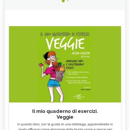
MASSAGGI, TUTTE LE TECNICHE E
AMETISTA
BENEFICI
MASSAGGIO CINESE TUI NA:
MASSAGGIO CON CAMPANE
TECNICA, BENEFICI E
TIBETANE: BENEFICI E
CONTROINDICAZIONI
CONTROINDICAZIONI
AGATA: TUTTE LE PROPRIETÀ E
MASSAGGIO SHIATSU: TECNICA,
BENEFICI
BENEFICI E CONTROINDICAZIONI
MASSAGGIO THAI: TECNICA, BENEFICI
MASSAGGIO ROLFING: TECNICA,
E CONTROINDICAZIONI
BENEFICI E CONTROINDICAZIONI
MASSAGGIO ORTHO-BIONOMY:
MASSAGGIO INFANTILE: TECNICA,
TECNICA, BENEFICI E
BENEFICI E CONTROINDICAZIONI
CONTROINDICAZIONI
AUTOMASSAGGIO: TECNICA,
MASSOTERAPIA NEUROMUSCOLARE:
BENEFICI E CONTROINDICAZIONI
BENEFICI E CONTROINDICAZIONI
VITALOGIA: TECNICA, BENEFICI E
MASSOTERAPIA: TECNICA, BENEFICI E
CONTROINDICAZIONI
CONTROINDICAZIONI
MASSAGGIO BIO EMOZIONALE:
INTEGRAZIONE FASCIALE®: TECNICA,
TECNICA, BENEFICI E
BENEFICI E CONTROINDICAZIONI
CONTROINDICAZIONI
Il mio quaderno di esercizi.
Veggie
BOWEN THERAPY: TECNICA,
RIFLESSOLOGIA FACCIALE: TECNICA,
BENEFICI E CONTROINDICAZIONI
BENEFICI E CONTROINDICAZIONI
In questo libro, con la guida di una dietologa, apprenderete in
OPALE: TUTTE LE PROPRIETÀ E
GRANATO: TUTTE LE PROPRIETÀ E
modo efficace come eliminare dalla tavola carne e pesce per