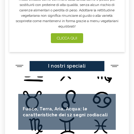
BENEFICI
BENEFICI
sostituirli con proteine di alta qualità, senza alcun rischio di
carenze alimentari o perdita di peso. Adottare la rettitudine
MASSAGGIO PSICOSOMATICO:
MASSAGGIO CIRCOLATORIO
TECNICA, BENEFICI E
ANTICELLULITE: TECNICA, BENEFICI,
vegetariana non significa rinunciare al gusto o alla varietà:
CONTROINDICAZIONI
CONTROINDICAZIONI
scoprirete come mantenervi in forma grazie a menu vegetariani
equilibrati!
MASSAGGIO TERAPEUTICO: TECNICA,
FLUORITE: TUTTE LE PROPRIETÀ E
BENEFICI E CONTROINDICAZIONI
BENEFICI
CLICCA QUI
DIOPTASIO: TUTTE LE PROPRIETÀ E
DIASPRO
BENEFICI
DIAMANTE: TUTTE LE PROPRIETÀ E
CRISOPRASIO: TUTTE LE PROPRIETÀ E
BENEFICI
BENEFICI
I nostri speciali
CORALLO: TUTTE LE PROPRIETÀ E
CELESTINA: TUTTE LE PROPRIETÀ E
BENEFICI
BENEFICI
CALCITE: TUTTE LE PROPRIETÀ E
BERILLO: TUTTE LE PROPRIETÀ E
BENEFICI
BENEFICI
AZZURRITE: TUTTE LE PROPRIETÀ E
AMAZZONITE: TUTTE LE PROPRIETÀ E
BENEFICI
BENEFICI
OLIVINA: TUTTE LE PROPRIETÀ E
RIFLESSOLOGIA PALMARE: TECNICA,
Fuoco, Terra, Aria, Acqua: le
BENEFICI
BENEFICI E CONTROINDICAZIONI
caratteristiche dei 12 segni zodiacali
MASSO IDROTERAPIA: TECNICA,
MASSAGGIO ZONALE: TECNICA,
BENEFICI E CONTROINDICAZIONI
BENEFICI E CONTROINDICAZIONI
MASSAGGIO SPORTIVO: TECNICA,
MASSAGGIO METAMORFICO:
TECNICA, BENEFICI E