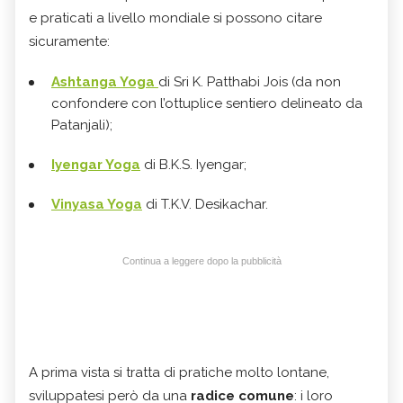
e praticati a livello mondiale si possono citare
sicuramente:
Ashtanga Yoga
di Sri K. Patthabi Jois (da non
confondere con l’ottuplice sentiero delineato da
Patanjali);
Iyengar Yoga
di B.K.S. Iyengar;
Vinyasa Yoga
di T.K.V. Desikachar.
Continua a leggere dopo la pubblicità
A prima vista si tratta di pratiche molto lontane,
sviluppatesi però da una
radice comune
: i loro