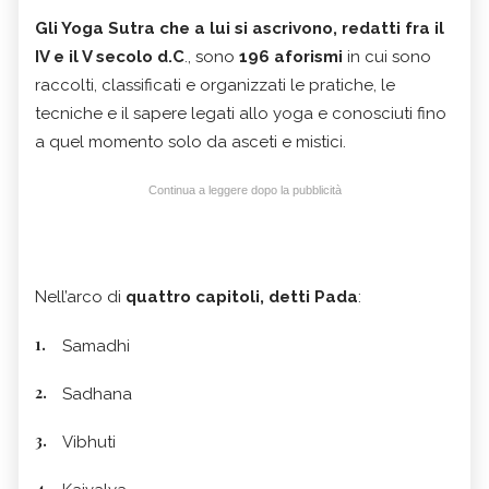
Gli Yoga Sutra che a lui si ascrivono, redatti fra il
IV e il V secolo d.C
., sono
196 aforismi
in cui sono
raccolti, classificati e organizzati le pratiche, le
tecniche e il sapere legati allo yoga e conosciuti fino
a quel momento solo da asceti e mistici.
Continua a leggere dopo la pubblicità
Nell’arco di
quattro capitoli, detti
Pada
:
Samadhi
Sadhana
Vibhuti