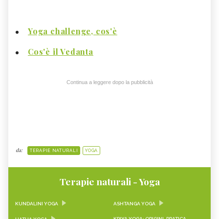
Yoga challenge, cos'è
Cos'è il Vedanta
Continua a leggere dopo la pubblicità
da:
TERAPIE NATURALI
YOGA
Terapie naturali - Yoga
KUNDALINI YOGA
ASHTANGA YOGA
KRIYA YOGA: ORIGINI, PRATICA,