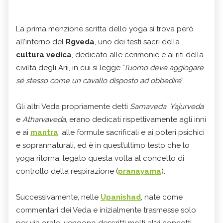
La prima menzione scritta dello yoga si trova però
all’interno del
Rgveda
, uno dei testi sacri della
cultura vedica
, dedicato alle cerimonie e ai riti della
civiltà degli Arii, in cui si legge “
l’uomo deve aggiogare
sé stesso come un cavallo disposto ad obbedire
”.
Gli altri Veda propriamente detti
Samaveda
,
Yajurveda
e
Atharvaveda
, erano dedicati rispettivamente agli inni
e ai
mantra
, alle formule sacrificali e ai poteri psichici
e soprannaturali, ed è in quest’ultimo testo che lo
yoga ritorna, legato questa volta al concetto di
controllo della respirazione (
pranayama
).
Successivamente, nelle
Upanishad
, nate come
commentari dei Veda e inizialmente trasmesse solo
per via orale, vengono descritti molti altri concetti