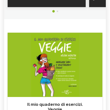
YOGA IN APNEA: ORIGINI, PRATICA,
YOGA FLOW: ORIGINI, PRATICA,
BENEFICI
BENEFICI
YOGA DELLE MANI: ORIGINI, PRATICA,
URBAN YOGA: ORIGINI, PRATICA,
BENEFICI
BENEFICI
KARMA YOGA: ORIGINI, PRATICA,
INANA YOGA: ORIGINI, PRATICA,
BENEFICI
BENEFICI
BIKRAM YOGA: ORIGINI, PRATICA,
BHAKTI YOGA: ORIGINI, PRATICA,
BENEFICI
BENEFICI
Il mio quaderno di esercizi.
Veggie