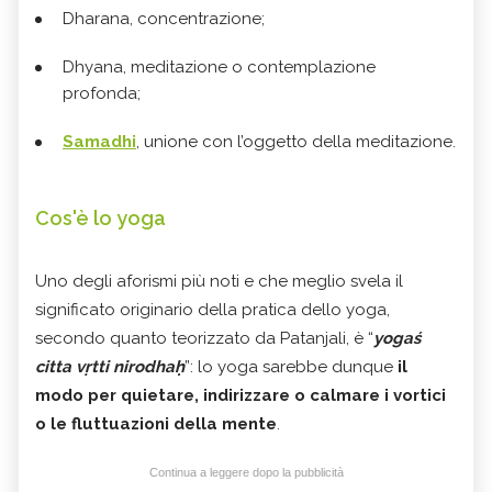
Dharana, concentrazione;
Dhyana, meditazione o contemplazione
profonda;
Samadhi
, unione con l’oggetto della meditazione.
Cos'è lo yoga
Uno degli aforismi più noti e che meglio svela il
significato originario della pratica dello yoga,
secondo quanto teorizzato da Patanjali, è “
yogaś
citta vṛtti nirodhaḥ
”: lo yoga sarebbe dunque
il
modo per quietare, indirizzare o calmare i vortici
o le fluttuazioni della mente
.
Continua a leggere dopo la pubblicità