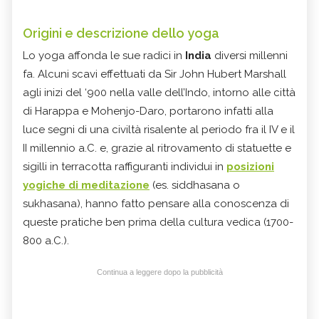
Origini e descrizione dello yoga
Lo yoga affonda le sue radici in
India
diversi millenni
fa. Alcuni scavi effettuati da Sir John Hubert Marshall
agli inizi del ‘900 nella valle dell’Indo, intorno alle città
di Harappa e Mohenjo-Daro, portarono infatti alla
luce segni di una civiltà risalente al periodo fra il IV e il
II millennio a.C. e, grazie al ritrovamento di statuette e
sigilli in terracotta raffiguranti individui in
posizioni
yogiche di meditazione
(es. siddhasana o
sukhasana), hanno fatto pensare alla conoscenza di
queste pratiche ben prima della cultura vedica (1700-
800 a.C.).
Continua a leggere dopo la pubblicità