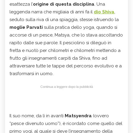
esattezza l’
origine di questa disciplina
. Una
leggenda narra che migliaia di anni fa il
dio Shiva
,
seduto sulla riva di una spiaggia, stesse istruendo la
moglie Parvati
sulla pratica dello yoga, quando si
accorse di un pesce, Matsya, che lo stava ascoltando
rapito dalle sue parole. Il pesciolino si dileguò in
fretta e nuotò per chilometri e chilometri mettendo a
frutto gli insegnamenti carpiti da Shiva, fino ad
attraversare tutte le tappe del percorso evolutivo e a
trasformarsi in uomo.
Continua a leggere dopo la pubblicità
Il suo nome, da lì in avanti
Matsyendra
(ovvero
“pesce divenuto uomo”), è ricordato come quello del
primo yogi, al quale si deve l’insegnamento della