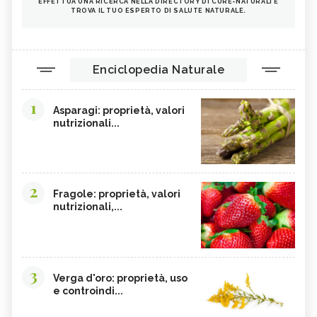
EFFETTUA UNA RICERCA NELLA DIRECTORY DI CURE-NATURALI E
TROVA IL TUO ESPERTO DI SALUTE NATURALE.
Enciclopedia Naturale
1
Asparagi: proprietà, valori
nutrizionali...
2
Fragole: proprietà, valori
nutrizionali,...
3
Verga d'oro: proprietà, uso
e controindi...