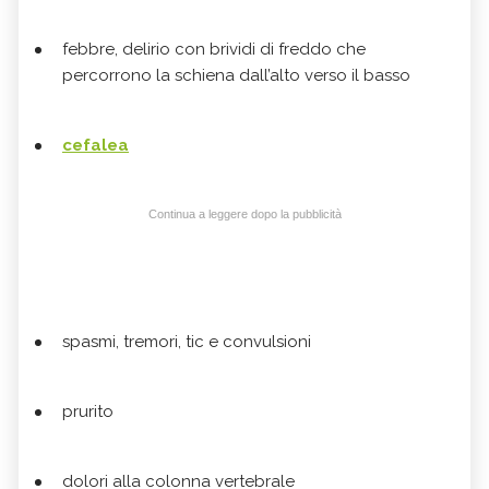
febbre, delirio con brividi di freddo che
percorrono la schiena dall’alto verso il basso
cefalea
Continua a leggere dopo la pubblicità
spasmi, tremori, tic e convulsioni
prurito
dolori alla colonna vertebrale