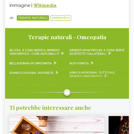
Immagine |
Wikipedia
da:
TERAPIE NATURALI
OMEOPATIA
Terapie naturali - Omeopatia
SILICEA, A COSA SERVE IL RIMEDIO
ARGENTUM NITRICUM: A COSA SERVE
OMEOPATICO - CURE-NATURALI.IT
ED EFFETTI COLLATERALI
BELLADONNA IN OMEOPATIA
NUX VOMICA
ARNICA MONTANA, TUTTO SUL
SAMBUCUS NIGRA, PROPRIETÀ
RIMEDIO OMEOPATICO
DULCAMARA, TUTTO SUL RIMEDIO
GRAPHITES, TUTTO SUL RIMEDIO
OMEOPATICO
OMEOPATICO
HYPERICUM, TUTTO SUL RIMEDIO
IGNATIA AMARA, TUTTO SUL RIMEDIO
OMEOPATICO
OMEOPATICO
Ti potrebbe interessare anche
KALIUM CHLORATUM, TUTTO SUL
LACHESIS, TUTTO SUL RIMEDIO
RIMEDIO OMEOPATICO
OMEOPATICO
PHYTOLACCA DECANDRA, TUTTO
SULPHUR, TUTTO SUL RIMEDIO
SUL RIMEDIO OMEOPATICO
OMEOPATICO