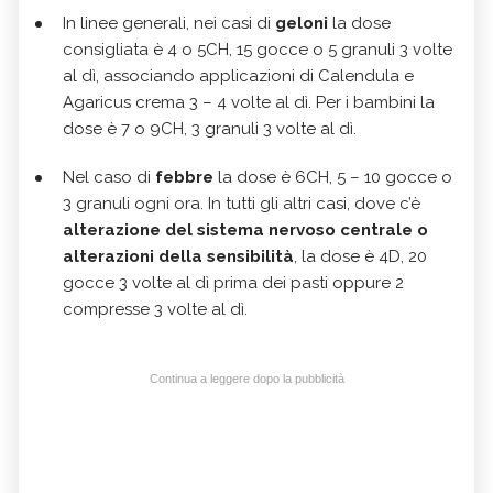
In linee generali, nei casi di
geloni
la dose
consigliata è 4 o 5CH, 15 gocce o 5 granuli 3 volte
al dì, associando applicazioni di Calendula e
Agaricus crema 3 – 4 volte al dì. Per i bambini la
dose è 7 o 9CH, 3 granuli 3 volte al dì.
Nel caso di
febbre
la dose è 6CH, 5 – 10 gocce o
3 granuli ogni ora. In tutti gli altri casi, dove c’è
alterazione del sistema nervoso centrale o
alterazioni della sensibilità
, la dose è 4D, 20
gocce 3 volte al dì prima dei pasti oppure 2
compresse 3 volte al dì.
Continua a leggere dopo la pubblicità