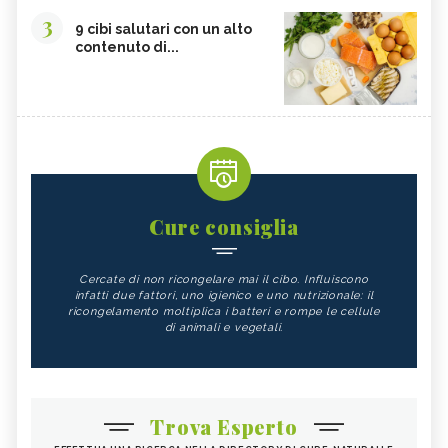
3
9 cibi salutari con un alto
contenuto di...
Cure consiglia
Cercate di non ricongelare mai il cibo. Influiscono
infatti due fattori, uno igienico e uno nutrizionale: il
ricongelamento moltiplica i batteri e rompe le cellule
di animali e vegetali.
Trova Esperto