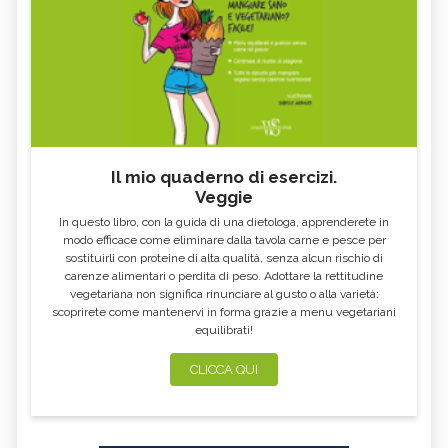
PROPRIETÀ
OMEOPATICO
GLONOINUM, TUTTO SUL RIMEDIO
STAPHYSAGRIA, TUTTO SUL RIMEDIO
OMEOPATICO
OMEOPATICO
CANTHARIS, TUTTO SUL RIMEDIO
OMEOPATICO
Il mio quaderno di esercizi.
Veggie
In questo libro, con la guida di una dietologa, apprenderete in
modo efficace come eliminare dalla tavola carne e pesce per
sostituirli con proteine di alta qualità, senza alcun rischio di
carenze alimentari o perdita di peso. Adottare la rettitudine
vegetariana non significa rinunciare al gusto o alla varietà:
scoprirete come mantenervi in forma grazie a menu vegetariani
equilibrati!
CLICCA QUI