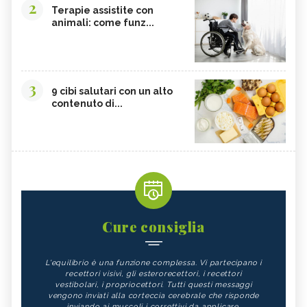
2
Terapie assistite con
animali: come funz...
3
9 cibi salutari con un alto
contenuto di...
Cure consiglia
L'equilibrio è una funzione complessa. Vi partecipano i
recettori visivi, gli esterorecettori, i recettori
vestibolari, i propriocettori. Tutti questi messaggi
vengono inviati alla corteccia cerebrale che risponde
inviando ai muscoli i correttivi da applicare.