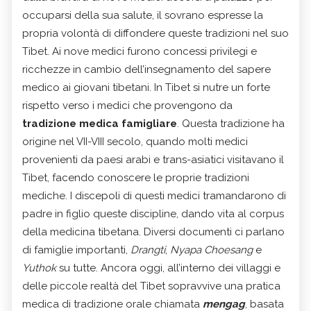
occuparsi della sua salute, il sovrano espresse la
propria volontà di diffondere queste tradizioni nel suo
Tibet. Ai nove medici furono concessi privilegi e
ricchezze in cambio dell’insegnamento del sapere
medico ai giovani tibetani. In Tibet si nutre un forte
rispetto verso i medici che provengono da
tradizione medica famigliare
. Questa tradizione ha
origine nel VII-VIII secolo, quando molti medici
provenienti da paesi arabi e trans-asiatici visitavano il
Tibet, facendo conoscere le proprie tradizioni
mediche. I discepoli di questi medici tramandarono di
padre in figlio queste discipline, dando vita al corpus
della medicina tibetana. Diversi documenti ci parlano
di famiglie importanti,
Drangti
,
Nyapa Choesang
e
Yuthok
su tutte. Ancora oggi, all’interno dei villaggi e
delle piccole realtà del Tibet sopravvive una pratica
medica di tradizione orale chiamata
mengag
, basata