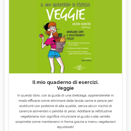
E UTILIZZO
UTILIZZO
MEDICINA ANTROPOSOFICA,
MEDICINA TRADIZIONALE CINESE
DESCRIZIONE E UTILIZZO
MEDICINA AYURVEDICA,
REIKI
DESCRIZIONE E UTILIZZO
LITOTERAPIA, DESCRIZIONE E
MUSICOTERAPIA, DESCRIZIONE E
UTILIZZO
UTILIZZO
MEDICINA NATURALE
FLORITERAPIA, DESCRIZIONE E
COMPLEMENTARE
UTILIZZO
FANGOTERAPIA, DESCRIZIONE E
TALASSOTERAPIA, DESCRIZIONE E
UTILIZZO
UTILIZZO
RADIONICA, DESCRIZIONE E
MEDICINA ORTOMOLECOLARE,
UTILIZZO
DESCRIZIONE E UTILIZZO
Il mio quaderno di esercizi.
Veggie
METODO BATES, DESCRIZIONE E
AURA SOMA, DESCRIZIONE E
UTILIZZO
UTILIZZO
In questo libro, con la guida di una dietologa, apprenderete in
MEDITAZIONE, TECNICHE E
BIOENERGETICA
modo efficace come eliminare dalla tavola carne e pesce per
BENEFICI
sostituirli con proteine di alta qualità, senza alcun rischio di
carenze alimentari o perdita di peso. Adottare la rettitudine
IDROKINESITERAPIA, DESCRIZIONE E
MEDICINA PSICOSOMATICA,
UTILIZZO
DESCRIZIONE E UTILIZZO
vegetariana non significa rinunciare al gusto o alla varietà:
scoprirete come mantenervi in forma grazie a menu vegetariani
MICOTERAPIA, DESCRIZIONE E
SOMATICA E ANATOMIA
equilibrati!
UTILIZZO
ESPERIENZIALE