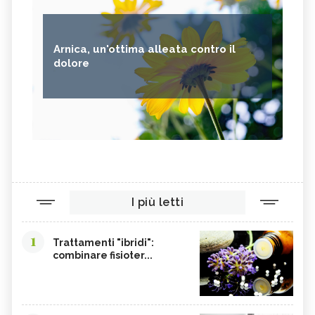
DIETOLOGIA, DESCRIZIONE E
BODYTALK, DESCRIZIONE E
UTILIZZO
UTILIZZO
ARMONIZZAZIONE PSICOSOMATICA,
DESCRIZIONE E UTILIZZO
Arnica, un'ottima alleata contro il
dolore
I più letti
1
Trattamenti "ibridi":
combinare fisioter...