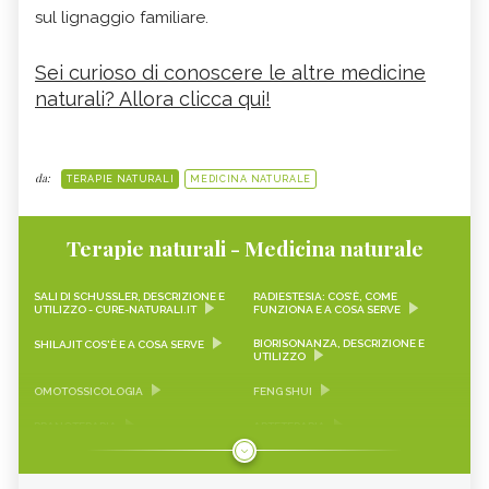
sul lignaggio familiare.
Sei curioso di conoscere le altre medicine
naturali? Allora clicca qui!
da:
TERAPIE NATURALI
MEDICINA NATURALE
Terapie naturali - Medicina naturale
SALI DI SCHUSSLER, DESCRIZIONE E
RADIESTESIA: COS’È, COME
UTILIZZO - CURE-NATURALI.IT
FUNZIONA E A COSA SERVE
BIORISONANZA, DESCRIZIONE E
SHILAJIT COS'È E A COSA SERVE
UTILIZZO
OMOTOSSICOLOGIA
FENG SHUI
PRANOTERAPIA
ARTETERAPIA
PET THERAPY
FITOTERAPIA