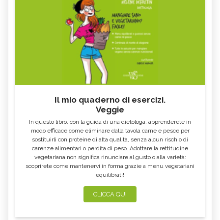
MEDICINA AYURVEDICA,
REIKI
DESCRIZIONE E UTILIZZO
LITOTERAPIA, DESCRIZIONE E
MUSICOTERAPIA, DESCRIZIONE E
UTILIZZO
UTILIZZO
MEDICINA NATURALE
FLORITERAPIA, DESCRIZIONE E
COMPLEMENTARE
UTILIZZO
FANGOTERAPIA, DESCRIZIONE E
TALASSOTERAPIA, DESCRIZIONE E
UTILIZZO
UTILIZZO
RADIONICA, DESCRIZIONE E
MEDICINA ORTOMOLECOLARE,
UTILIZZO
DESCRIZIONE E UTILIZZO
Il mio quaderno di esercizi.
Veggie
METODO BATES, DESCRIZIONE E
AURA SOMA, DESCRIZIONE E
UTILIZZO
UTILIZZO
In questo libro, con la guida di una dietologa, apprenderete in
MEDITAZIONE, TECNICHE E
BIOENERGETICA
modo efficace come eliminare dalla tavola carne e pesce per
BENEFICI
sostituirli con proteine di alta qualità, senza alcun rischio di
carenze alimentari o perdita di peso. Adottare la rettitudine
IDROKINESITERAPIA, DESCRIZIONE E
MEDICINA PSICOSOMATICA,
UTILIZZO
DESCRIZIONE E UTILIZZO
vegetariana non significa rinunciare al gusto o alla varietà:
scoprirete come mantenervi in forma grazie a menu vegetariani
MICOTERAPIA, DESCRIZIONE E
SOMATICA E ANATOMIA
equilibrati!
UTILIZZO
ESPERIENZIALE
TECNICHE DI RILASSAMENTO,
TECNICHE VIBRAZIONALI,
CLICCA QUI
DESCRIZIONE E UTILIZZO
DESCRIZIONE E UTILIZZO
VINOTERAPIA, DESCRIZIONE E
TRAGER, DESCRIZIONE E
BENEFICI
UTILIZZO