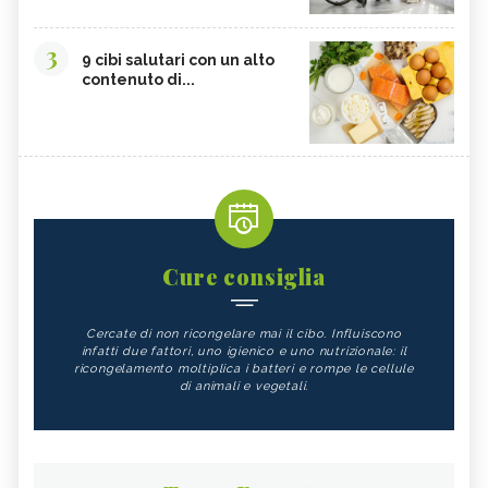
3
9 cibi salutari con un alto
contenuto di...
Cure consiglia
Cercate di non ricongelare mai il cibo. Influiscono
infatti due fattori, uno igienico e uno nutrizionale: il
ricongelamento moltiplica i batteri e rompe le cellule
di animali e vegetali.