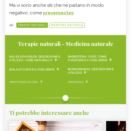
Ma vi sono anche siti che ne parlano in modo
negativo, come
prevensectes
.
da:
TERAPIE NATURALI
MEDICINA NATURALE
Terapie naturali - Medicina naturale
SALI DI SCHUSSLER, DESCRIZIONE E
RADIESTESIA: COS’È, COME
UTILIZZO - CURE-NATURALI.IT
FUNZIONA E A COSA SERVE
BIORISONANZA, DESCRIZIONE E
SHILAJIT COS'È E A COSA SERVE
UTILIZZO
OMOTOSSICOLOGIA
FENG SHUI
PRANOTERAPIA
ARTETERAPIA
PET THERAPY
FITOTERAPIA
DESOMATIZZAZIONE®
MEDICINA INTEGRATA
Ti potrebbe interessare anche
SHUNGITE
AROMATERAPIA
OMEOPATIA
TANTRA