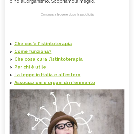
o no all'organismo. Scopriamola meglio.
Continua a leggere dopo la pubblicità
>
Che cos'è l'
istintoterapia
>
Come funziona?
>
Che cosa cura l'istintoterapia
>
Per chi è utile
>
La legge in Italia e all'estero
>
Associazioni e organi di riferimento