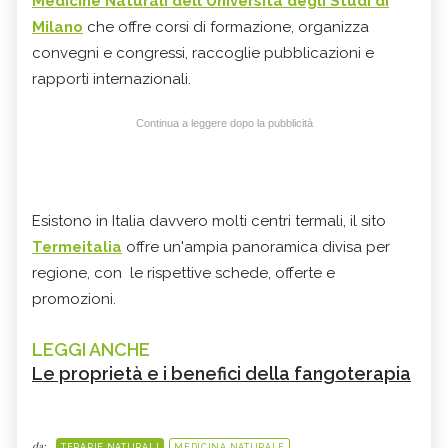
Medicine Naturali dell'Università degli Studi di
Milano
che offre corsi di formazione, organizza
convegni e congressi, raccoglie pubblicazioni e
rapporti internazionali.
Continua a leggere dopo la pubblicità
Esistono in Italia davvero molti centri termali, il sito
Termeitalia
offre un'ampia panoramica divisa per
regione, con le rispettive schede, offerte e
promozioni.
LEGGI ANCHE
Le proprietà e i benefici della fangoterapia
da:
TERAPIE NATURALI
MEDICINA NATURALE