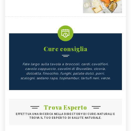
Cure consiglia
Fate largo sulla tavola a broccoli, cardi, cavolfiori,
cavolo cappuccio, cavolini di Bruxelles, cicoria,
dolcetta, finocchio, funghi, patate dolci, porri,
scalogni, sedano rapa, topinambur, tartufi neri, verze.
Trova Esperto
EFFETTUA UNA RICERCA NELLA DIRECTORY DI CURE-NATURALI E
TROVA IL TUO ESPERTO DI SALUTE NATURALE.