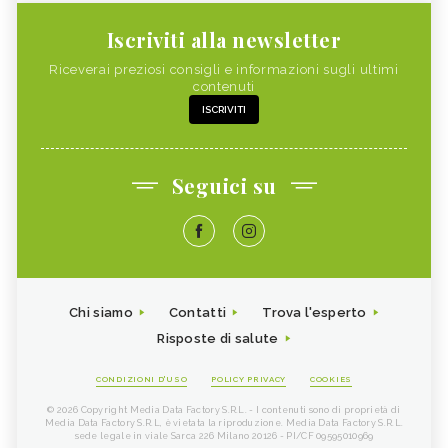
Iscriviti alla newsletter
Riceverai preziosi consigli e informazioni sugli ultimi
contenuti
ISCRIVITI
Seguici su
Chi siamo
Contatti
Trova l'esperto
Risposte di salute
CONDIZIONI D'USO
POLICY PRIVACY
COOKIES
© 2026 Copyright Media Data Factory S.R.L. - I contenuti sono di proprietà di
Media Data Factory S.R.L, è vietata la riproduzione. Media Data Factory S.R.L.
sede legale in viale Sarca 226 Milano 20126 - PI/CF 09595010969