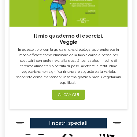
MEDICINA NATURALE
FLORITERAPIA, DESCRIZIONE E
COMPLEMENTARE
UTILIZZO
FANGOTERAPIA, DESCRIZIONE E
TALASSOTERAPIA, DESCRIZIONE E
UTILIZZO
UTILIZZO
RADIONICA, DESCRIZIONE E
MEDICINA ORTOMOLECOLARE,
UTILIZZO
DESCRIZIONE E UTILIZZO
Il mio quaderno di esercizi.
Veggie
METODO BATES, DESCRIZIONE E
AURA SOMA, DESCRIZIONE E
UTILIZZO
UTILIZZO
In questo libro, con la guida di una dietologa, apprenderete in
MEDITAZIONE, TECNICHE E
BIOENERGETICA
modo efficace come eliminare dalla tavola carne e pesce per
BENEFICI
sostituirli con proteine di alta qualità, senza alcun rischio di
carenze alimentari o perdita di peso. Adottare la rettitudine
IDROKINESITERAPIA, DESCRIZIONE E
MEDICINA PSICOSOMATICA,
UTILIZZO
DESCRIZIONE E UTILIZZO
vegetariana non significa rinunciare al gusto o alla varietà:
scoprirete come mantenervi in forma grazie a menu vegetariani
MICOTERAPIA, DESCRIZIONE E
SOMATICA E ANATOMIA
equilibrati!
UTILIZZO
ESPERIENZIALE
TECNICHE DI RILASSAMENTO,
TECNICHE VIBRAZIONALI,
CLICCA QUI
DESCRIZIONE E UTILIZZO
DESCRIZIONE E UTILIZZO
VINOTERAPIA, DESCRIZIONE E
TRAGER, DESCRIZIONE E
BENEFICI
UTILIZZO
TECNICHE MASSAGGIO, DESCRIZIONE
POLARITY, DESCRIZIONE E
I nostri speciali
E UTILIZZO
UTILIZZO
OZONOTERAPIA, DESCRIZIONE E
ORGANOTERAPIA, DESCRIZIONE E
UTILIZZO
UTILIZZO