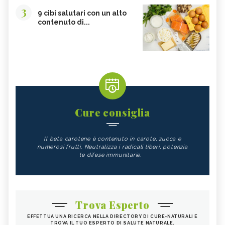
3
9 cibi salutari con un alto
contenuto di...
Cure consiglia
Il beta carotene è contenuto in carote, zucca e
numerosi frutti. Neutralizza i radicali liberi, potenzia
le difese immunitarie.
Trova Esperto
EFFETTUA UNA RICERCA NELLA DIRECTORY DI CURE-NATURALI E
TROVA IL TUO ESPERTO DI SALUTE NATURALE.