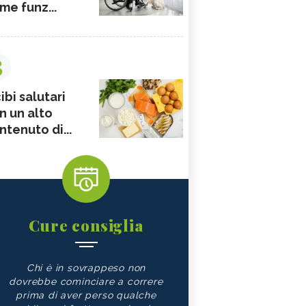
me funz...
3
ibi salutari
n un alto
ntenuto di...
Cure consiglia
Chi è in sovrappeso non
dovrebbe cominciare a correre
prima di aver perso qualche