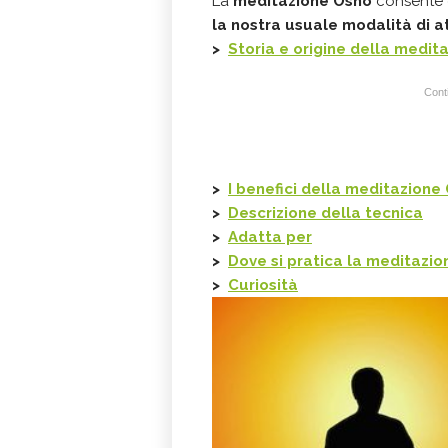
La
meditazione Osho
consente di
la nostra usuale modalità di a
>
Storia e origine della medit
Conti
>
I benefici della meditazione
>
Descrizione della tecnica
>
Adatta per
>
Dove si pratica la meditazi
>
Curiosità