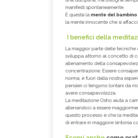
manifesti spontaneamente.
È questa la
mente del bambino
la mente innocente che si affacci
I benefici della medita
La maggior parte delle tecniche d
sviluppa attorno al concetto di c
allenamento della consapevolez
concentrazione. Essere consapevo
norma, è fuori dalla nostra esperien
pensieri ci tengono lontani da mo
avere consapevolezza.
La
meditazione Osho
aiuta a cam
allenandoci a essere maggiorment
questo processo è che la medit
di entrare in maggiore sintonia co
Scopri anche
come prati