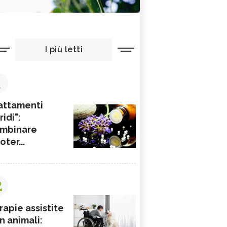
I più letti
1
attamenti
ridi":
mbinare
ioter...
2
rapie assistite
n animali: