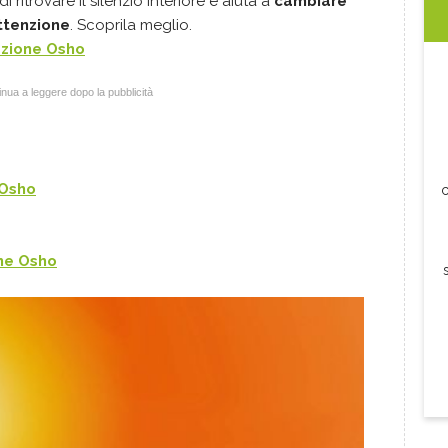
 ritrovare il silenzio interiore e aiuta a
cambiare
ttenzione
.
Scoprila meglio.
azione
Osho
nua a leggere dopo la pubblicità
Osho
c
one
Osho