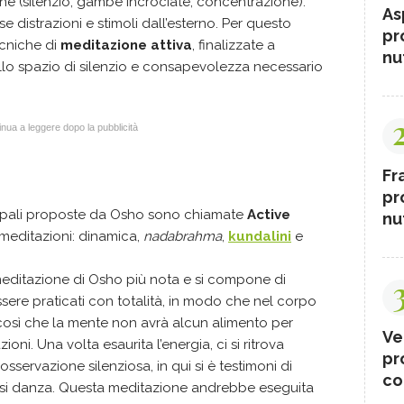
one (silenzio, gambe incrociate, concentrazione).
As
 distrazioni e stimoli dall’esterno. Per questo
pr
ecniche di
meditazione attiva
, finalizzate a
nut
lo spazio di silenzio e consapevolezza necessario
nua a leggere dopo la pubblicità
Fr
pr
cipali proposte da Osho sono chiamate
Active
nut
editazioni: dinamica,
nadabrahma
,
kundalini
e
editazione di Osho più nota e si compone di
ssere praticati con totalità, in modo che nel corpo
 così che la mente non avrà alcun alimento per
Ve
oni. Una volta esaurita l’energia, ci si ritrova
pr
'osservazione silenziosa, in qui si è testimoni di
co
 e si danza. Questa meditazione andrebbe eseguita