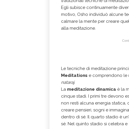
tradizionali tecniche di meditazi
Egli subisce continuamente diverse
motivo, Osho individuò alcune t
calmare la mente per creare quel
alla meditazione.
Conti
Le tecniche di meditazione prin
Meditations
e comprendono le m
nataraj
.
La
meditazione dinamica
è la m
cinque stadi. I primi tre devono e
non resti alcuna energia statica,
creare pensieri, sogni e immaginazi
dentro di sé. Il quarto stadio è un
sé. Nel quinto stadio si celebra