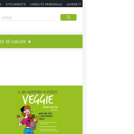
A
ETICAMENTE
CRESCITA PERSONALE
SAPERE.IT
e di salute