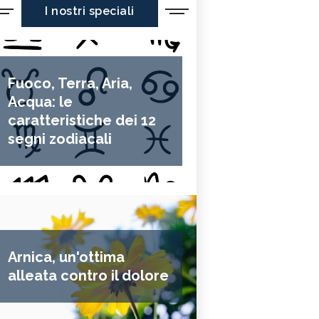
I nostri speciali
Fuoco, Terra, Aria,
Acqua: le
caratteristiche dei 12
segni zodiacali
Arnica, un'ottima
alleata contro il dolore