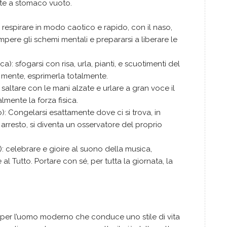
nte a stomaco vuoto.
: respirare in modo caotico e rapido, con il naso,
pere gli schemi mentali e prepararsi a liberare le
): sfogarsi con risa, urla, pianti, e scuotimenti del
la mente, esprimerla totalmente.
: saltare con le mani alzate e urlare a gran voce il
talmente la forza fisica.
io): Congelarsi esattamente dove ci si trova, in
o arresto, si diventa un osservatore del proprio
): celebrare e gioire al suono della musica,
al Tutto. Portare con sé, per tutta la giornata, la
 per l’uomo moderno che conduce uno stile di vita