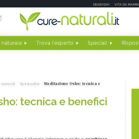
DEABYDAY
VITA DA MAMM
 naturale
Trova l'esperto
Speciali
Rispost
 naturali
Spiritualità
Meditazione Osho: tecnica e
ho: tecnica e benefici