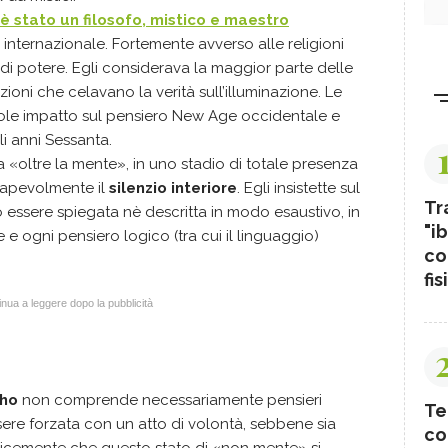
è stato un filosofo, mistico e maestro
internazionale. Fortemente avverso alle religioni
 di potere. Egli considerava la maggior parte delle
ioni che celavano la verità sull’illuminazione. Le
le impatto sul pensiero New Age occidentale e
li anni Sessanta.
«oltre la mente», in uno stadio di totale presenza
sapevolmente il
silenzio interiore
. Egli insistette sul
Tr
 essere spiegata nè descritta in modo esaustivo, in
"ib
e ogni pensiero logico (tra cui il linguaggio)
co
fis
nua a leggere dopo la pubblicità
sho
non comprende necessariamente pensieri
Te
essere forzata con un atto di volontà, sebbene sia
co
licemente che questo stato di «non mente» si