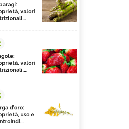
paragi:
oprietà, valori
rizionali...
2
agole:
oprietà, valori
rizionali,...
3
rga d'oro:
oprietà, uso e
ntroindi...