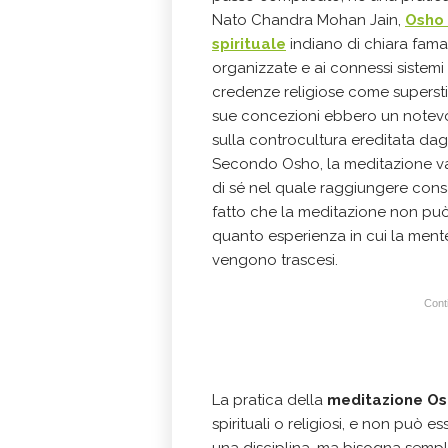
Nato Chandra Mohan Jain,
Osho 
spirituale
indiano di chiara fama 
organizzate e ai connessi sistemi
credenze religiose come superstiz
sue concezioni ebbero un notevo
sulla controcultura ereditata dag
Secondo Osho, la meditazione va 
di sé nel quale raggiungere con
fatto che la meditazione non può
quanto esperienza in cui la mente 
vengono trascesi.
Conti
La pratica della
meditazione O
spirituali o religiosi, e non può 
una disciplina, ma bisogna semp