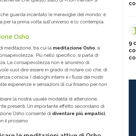
co
che guarda incantato le meraviglie del mondo; è
a per la prima volta sull'universo e lo contempla.
zione
Osho
9 c
i meditazione, tra cui la
meditazione Osho
, si
co
onsapevolezza. Più nello specifico, si parla di
co
za. La consapevolezza non è sinonimo di
le vuol dire essere in grado di notare ciò che, di
za conscia. I dialoghi interni e i flussi dei nostri
lte esperienze e sensazioni di cui finiamo per non
biare la nostra usuale modalità di attenzione,
e presenti. Un importante effetto secondario di
azione Osho consente di
diventare più empatici
,
n il prossimo.
care le meditazioni attive di Osho