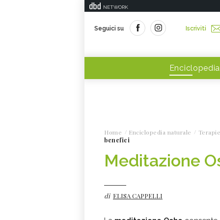
NETWORK
Seguici su
Iscriviti
Enciclopedia
Home
Enciclopedia naturale
Terapie
benefici
Meditazione Os
di
ELISA CAPPELLI