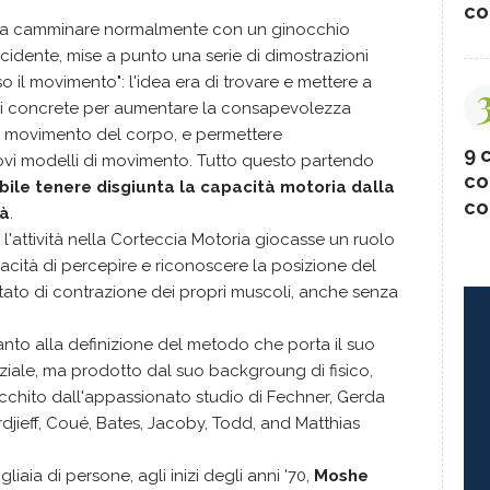
co
a a camminare normalmente con un ginocchio
idente, mise a punto una serie di dimostrazioni
 il movimento": l'idea era di trovare e mettere a
ioni concrete per aumentare la consapevolezza
 al movimento del corpo, e permettere
9 c
ovi modelli di movimento. Tutto questo partendo
co
bile tenere disgiunta la capacità motoria dalla
co
tà
.
l'attività nella Corteccia Motoria giocasse un ruolo
acità di percepire e riconoscere la posizione del
tato di contrazione dei propri muscoli, anche senza
nto alla definizione del metodo che porta il suo
ale, ma prodotto dal suo backgroung di fisico,
icchito dall'appassionato studio di Fechner, Gerda
rdjieff, Coué, Bates, Jacoby, Todd, and Matthias
iaia di persone, agli inizi degli anni '70,
Moshe