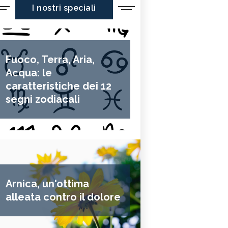
I nostri speciali
Fuoco, Terra, Aria,
Acqua: le
caratteristiche dei 12
segni zodiacali
Arnica, un'ottima
alleata contro il dolore