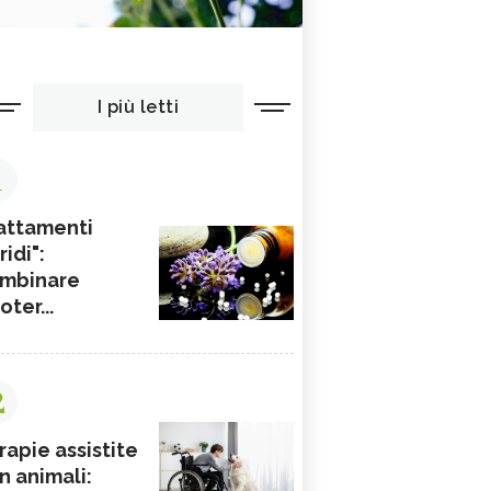
I più letti
1
attamenti
ridi":
mbinare
ioter...
2
rapie assistite
n animali: