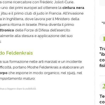
a come ricercatore con Frèdèric Joliot-Curie.
è uno dei primi europei ad ottenere la
cintura nera
 jitsu e il primo club di judo in Francia. All'invasione
a in Inghilterra, dove lavora per il Ministero della
guerra ritorna in Israele. Prima diventa il primo
ttronico
delle Forze di Difesa dell'esercito
otalmente alla stesura e applicazione del suo
.
Tr
do Feldenkrais
"ib
co
a sua formazione nelle arti marziali e un incidente
fis
ifficoltà, portano
Moshe Feldenkrais
a elaborare un
corpo
che espone in modo organico, nel 1949, nel
 comportamento maturo
.
nua a leggere dopo la pubblicità
Te
co