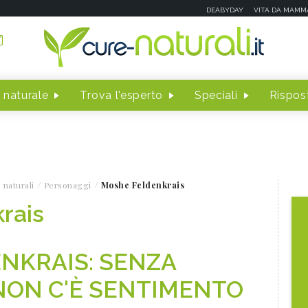
DEABYDAY
VITA DA MAMM
 naturale
Trova l'esperto
Speciali
Rispost
 naturali
Personaggi
Moshe Feldenkrais
rais
NKRAIS: SENZA
ON C'È SENTIMENTO