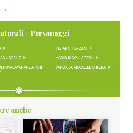
GGI
aturali - Personaggi
O
TIZIANO TERZANI
AD LORENZ
MARIO RIGONI STERN
I KUVALAYANANDA, CHI
VANDA SCARAVELLI, CHI ERA
AM CHOUDHURY, CHI È
BRUCE LEE, UNA FIGURA
ICONICA PER LE ARTI
MARZIALI
I SAI BABA, CHI È
GRETA THUNBERG: UN ESEMPIO
are anche
PER MILIONI DI GIOVANISSIMI
GURU, JAGGI VASUDEV
RAMALINGA SWAMIGAL
EN WENYAN
CHI È RAMANA MAHARSHI