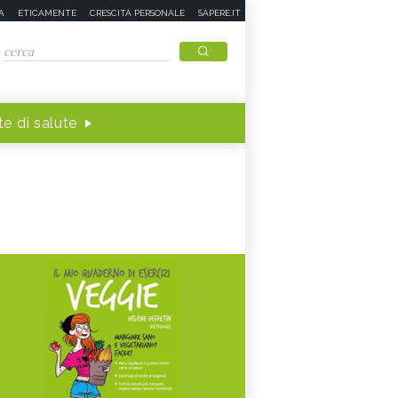
A
ETICAMENTE
CRESCITA PERSONALE
SAPERE.IT
e di salute