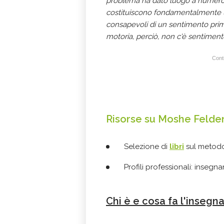
problema ha dato luogo a numerose
costituiscono fondamentalmente 
consapevoli di un sentimento pri
motoria, perciò, non c'è sentimen
Conti
Risorse su Moshe Felde
Selezione di
libri
sul metodo
Profili professionali: inseg
Chi è e cosa fa l'inseg