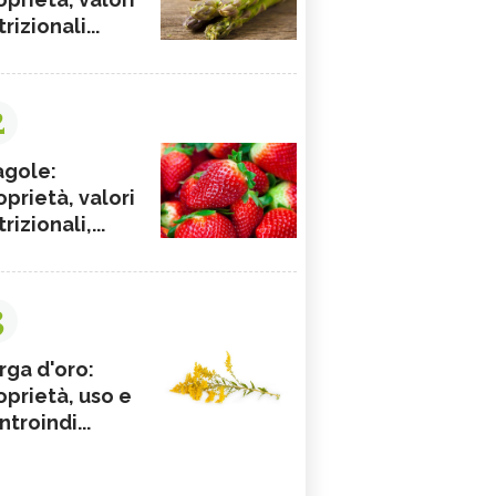
rizionali...
2
agole:
oprietà, valori
rizionali,...
3
rga d'oro:
oprietà, uso e
ntroindi...