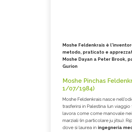
Moshe Feldenkrais è l'invento
metodo, praticato e apprezzato
Moshe Dayan a Peter Brook, p
Gurion
Moshe Pinchas Feldenkra
1/07/1984)
Moshe Feldenkrais nasce nell'odi
trasferirsi in Palestina (un viaggi
lavora come come manovale nei can
marziali (in particolare ju jitsu). R
dove si laurea in
ingegneria mec