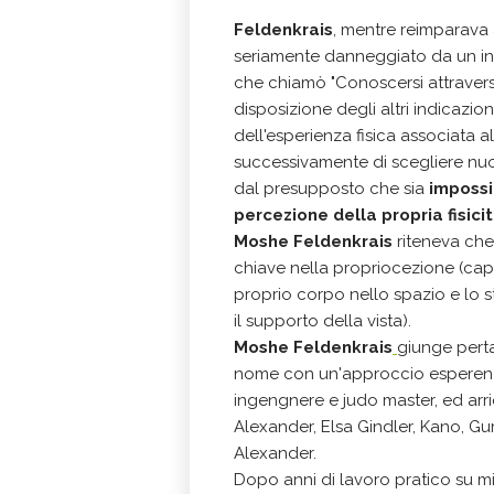
Feldenkrais
, mentre reimparav
seriamente danneggiato da un inc
che chiamò "Conoscersi attraverso
disposizione degli altri indicaz
dell'esperienza fisica associata
successivamente di scegliere nu
dal presupposto che sia
impossi
percezione della propria fisici
Moshe Feldenkrais
riteneva che 
chiave nella propriocezione (cap
proprio corpo nello spazio e lo s
il supporto della vista).
Moshe Feldenkrais
giunge perta
nome con un'approccio esperenzi
ingengnere e judo master, ed arr
Alexander, Elsa Gindler, Kano, Gu
Alexander.
Dopo anni di lavoro pratico su migl