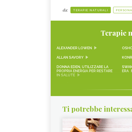
da:
TERAPIE NATURALI
PERSONA
Terapie n
ALEXANDER LOWEN
OSH
ALLAN SAVORY
KONR
DONNA EDEN, UTILIZZARE LA
SWAM
PROPRIA ENERGIA PER RESTARE
ERA
IN SALUTE
ANDRÉ VAN LYSEBETH, CHI
BIKR
ERA
YOGIRAJ ARUNA NATH GIRI
SHIRD
Ti potrebbe interess
GIANLUCA MAGI, VITA E
SADH
OPERE
CHI È ANODEA JUDITH
YUNM