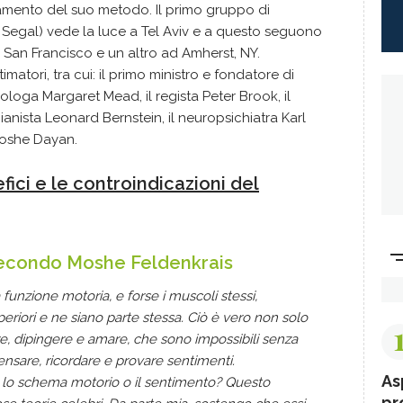
namento del suo metodo. Il primo gruppo di
ia Segal) vede la luce a Tel Aviv e a questo seguono
a San Francisco e un altro ad Amherst, NY.
timatori, tra cui: il primo ministro e fondatore di
ologa Margaret Mead, il regista Peter Brook, il
pianista Leonard Bernstein, il neuropsichiatra Karl
 Moshe Dayan.
efici e le controindicazioni del
secondo Moshe Feldenkrais
funzione motoria, e forse i muscoli stessi,
periori e ne siano parte stessa. Ciò è vero non solo
e, dipingere e amare, che sono impossibili senza
ensare, ricordare e provare sentimenti.
As
lo schema motorio o il sentimento? Questo
pr