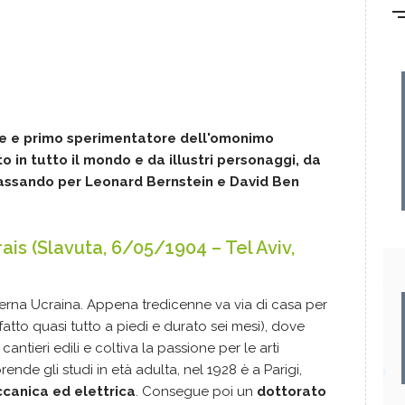
re e primo sperimentatore dell'omonimo
 in tutto il mondo e da illustri personaggi, da
assando per Leonard Bernstein e David Ben
is (Slavuta, 6/05/1904 – Tel Aviv,
erna Ucraina. Appena tredicenne va via di casa per
o fatto quasi tutto a piedi e durato sei mesi), dove
tieri edili e coltiva la passione per le arti
iprende gli studi in età adulta, nel 1928 è a Parigi,
canica ed elettrica
. Consegue poi un
dottorato