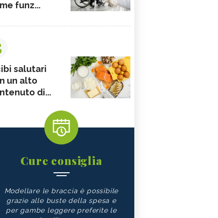
me funz...
3
ibi salutari
n un alto
ntenuto di...
Cure consiglia
Modellare le braccia è possibile
grazie alle buste della spesa e
per gambe leggere preferite le