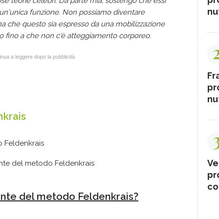
 teorie celebri. Da parte mia, sostengo che essi
nut
un'unica funzione. Non possiamo diventare
ma che questo sia espresso da una mobilizzazione
to fino a che non c'è atteggiamento corporeo.
nua a leggere dopo la pubblicità
Fr
pr
nut
nkrais
 Feldenkrais
Ve
nante del metodo Feldenkrais
pr
co
nante del metodo Feldenkrais?