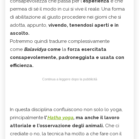
consapevolezza che passa per l'
esperienza
e che
permea di sé il modo in cui si vive il reale. Una forma
di abilitazione al giusto procedere nei giorni che si
adotta, appunto,
vivendo, tenendosi aperti e in
ascolto.
Potremmo quindi tradurre complessivamente
come
Balavidya
come
la
forza esercitata
consapevolemente, padroneggiata e usata con
efficienza.
Continua a leggere dopo la pubblicità
In questa disciplina confluiscono non solo lo yoga,
principalmente
l'
Hatha yoga
, ma anche il lavoro
attoriale e l'osservazione degli animali.
Che ci
crediate o no, la tecnica ha molto a che fare con il