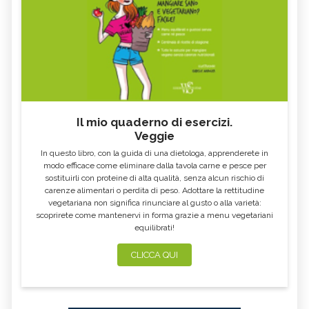
Il mio quaderno di esercizi.
Veggie
In questo libro, con la guida di una dietologa, apprenderete in
modo efficace come eliminare dalla tavola carne e pesce per
sostituirli con proteine di alta qualità, senza alcun rischio di
carenze alimentari o perdita di peso. Adottare la rettitudine
vegetariana non significa rinunciare al gusto o alla varietà:
scoprirete come mantenervi in forma grazie a menu vegetariani
equilibrati!
CLICCA QUI