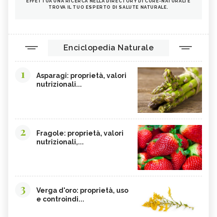
EFFETTUA UNA RICERCA NELLA DIRECTORY DI CURE-NATURALI E
TROVA IL TUO ESPERTO DI SALUTE NATURALE.
Enciclopedia Naturale
1
Asparagi: proprietà, valori
nutrizionali...
2
Fragole: proprietà, valori
nutrizionali,...
3
Verga d'oro: proprietà, uso
e controindi...