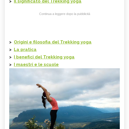
>
Il significato del
Trekking yoga
Continua a leggere dopo la pubblicità
>
Origini e filosofia del
Trekking yoga
>
La pratica
>
I benefici del
Trekking yoga
>
I maestri e le scuole