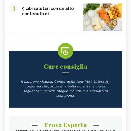
3
9 cibi salutari con un alto
contenuto di...
Cure consiglia
Il Langone Medical Center della New York University
conferma che, dopo una bella dormita, il giorno
seguente si ricorda meglio ciò che si è studiato la
sera prima.
Trova Esperto