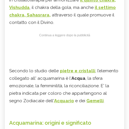
in cristalloterapia per armonizzare
il quinto chakra,
Vishudda
, il chakra della gola, ma anche
il settimo
chakra, Sahasrara,
attraverso il quale promuove il
contatto con il Divino.
Continua a leggere dopo la pubblicità
Secondo lo studio delle
pietre e cristalli
, l’elemento
collegato all' acquamarina è l‘
Acqua
, la sfera
emozionale, la femminilità, la riconciliazione. E' la
pietra indicata per coloro che appartengono al
segno Zodiacale dell'
Acquario
e dei
Gemelli
.
Acquamarina: origini e significato