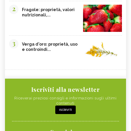
2
Fragole: proprietà, valori
nutrizionali,...
3
Verga d'oro: proprietà, uso
e controindi...
Iscriviti alla newsletter
Riceverai preziosi consigli e informazioni sugli ultimi
contenuti
ISCRIVITI