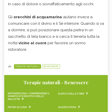
in caso di dolore o sovraffaticamento agli occhi.
Gli
orecchini di acquamarina
aiutano invece a
comunicare con il divino e il Sé interiore. Quando si va
a dormire, si può posizionare questa pietra in un
sacchetto di tela bianco e si cerca ti tenerla tutta la
notte
vicino al cuore
per favorire un sonno
ristoratore.
da:
TERAPIE NATURALI
BENESSERE
Terapie naturali - Benessere
METAMEDICINA: COMPRENDERE IL
ELENCO DELLE FOBIE
SIGNIFICATO EMOTIVO DELLE
MALATTIE
PIETRA DI LUNA
QUARZO ROSA