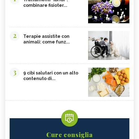
combinare fisioter...
2
Terapie assistite con
animali: come funz...
3
9 cibi salutari con un alto
contenuto di...
Cure consiglia