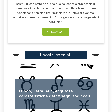
GRANATO: TUTTE LE PROPRIETÀ E
MASSAGGIO PSICOSOMATICO:
sostituirli con proteine di alta qualità, senza alcun rischio di
TECNICA, BENEFICI E
BENEFICI
CONTROINDICAZIONI
carenze alimentari o perdita di peso. Adottare la rettitudine
vegetariana non significa rinunciare al gusto o alla varietà:
MASSAGGIO CIRCOLATORIO
MASSAGGIO TERAPEUTICO: TECNICA,
scoprirete come mantenervi in forma grazie a menu vegetariani
ANTICELLULITE: TECNICA, BENEFICI,
BENEFICI E CONTROINDICAZIONI
CONTROINDICAZIONI
equilibrati!
FLUORITE: TUTTE LE PROPRIETÀ E
DIOPTASIO: TUTTE LE PROPRIETÀ E
CLICCA QUI
BENEFICI
BENEFICI
DIAMANTE: TUTTE LE PROPRIETÀ E
DIASPRO
BENEFICI
CRISOPRASIO: TUTTE LE PROPRIETÀ E
CORALLO: TUTTE LE PROPRIETÀ E
BENEFICI
BENEFICI
I nostri speciali
CELESTINA: TUTTE LE PROPRIETÀ E
CALCITE: TUTTE LE PROPRIETÀ E
BENEFICI
BENEFICI
BERILLO: TUTTE LE PROPRIETÀ E
AZZURRITE: TUTTE LE PROPRIETÀ E
BENEFICI
BENEFICI
AMAZZONITE: TUTTE LE PROPRIETÀ E
OLIVINA: TUTTE LE PROPRIETÀ E
BENEFICI
BENEFICI
Fuoco, Terra, Aria, Acqua: le
RIFLESSOLOGIA PALMARE: TECNICA,
MASSAGGIO CON CANDELA:
caratteristiche dei 12 segni zodiacali
TECNICA, BENEFICI E
BENEFICI E CONTROINDICAZIONI
CONTROINDICAZIONI
MASSO IDROTERAPIA: TECNICA,
MASSAGGIO ZONALE: TECNICA,
BENEFICI E CONTROINDICAZIONI
BENEFICI E CONTROINDICAZIONI