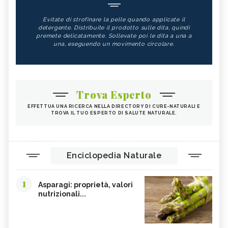
Evitate di strofinare la pelle quando applicate il
detergente. Distribuite il prodotto sulle dita, quindi
premete delicatamente. Sollevate poi le dita a una a
una, eseguendo un movimento circolare.
Trova Esperto
EFFETTUA UNA RICERCA NELLA DIRECTORY DI CURE-NATURALI E
TROVA IL TUO ESPERTO DI SALUTE NATURALE.
Enciclopedia Naturale
1
Asparagi: proprietà, valori
nutrizionali...