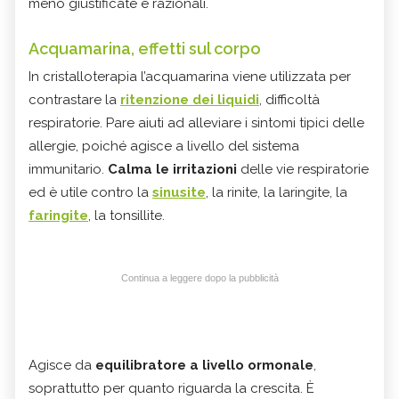
meno giustificate e razionali.
Acquamarina, effetti sul corpo
In cristalloterapia l’acquamarina viene utilizzata per
contrastare la
ritenzione dei liquidi
, difficoltà
respiratorie. Pare aiuti ad alleviare i sintomi tipici delle
allergie, poiché agisce a livello del sistema
immunitario.
Calma le irritazioni
delle vie respiratorie
ed è utile contro la
sinusite
, la rinite, la laringite, la
faringite
, la tonsillite.
Continua a leggere dopo la pubblicità
Agisce da
equilibratore a livello ormonale
,
soprattutto per quanto riguarda la crescita. È