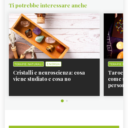
Ti potrebbe interessare anche
LIBRI DI NATUROPATIA
LIBRI DI ERBORISTERIA
LIBRI DI ALIMENTAZIONE
LIBRI DI CHIROPRATICA
LIBRI MEDICINA COMPLEMENTARE
TERAPIE NATURALI
ENERGIA
TERAPIE NA
Cristalli e neuroscienza: cosa
Tarocchi
viene studiato e cosa no
come usa
persona