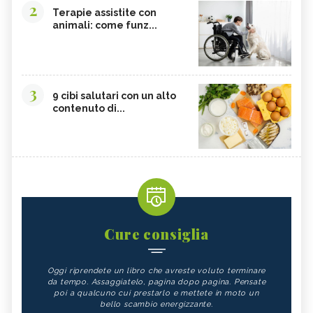
2
Terapie assistite con
animali: come funz...
3
9 cibi salutari con un alto
contenuto di...
Cure consiglia
Oggi riprendete un libro che avreste voluto terminare
da tempo. Assaggiatelo, pagina dopo pagina. Pensate
poi a qualcuno cui prestarlo e mettete in moto un
bello scambio energizzante.