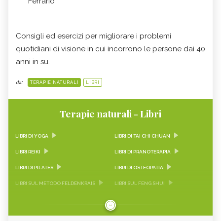
Ferrario
Consigli ed esercizi per migliorare i problemi
quotidiani di visione in cui incorrono le persone dai 40
anni in su.
da:
TERAPIE NATURALI
LIBRI
Terapie naturali - Libri
LIBRI DI YOGA
LIBRI DI TAI CHI CHUAN
LIBRI REIKI
LIBRI DI PRANOTERAPIA
LIBRI DI PILATES
LIBRI DI OSTEOPATIA
LIBRI SUL METODO FELDENKRAIS
LIBRI SUL FENG SHUI
LIBRI DI FLORITERAPIA
LIBRI DI MUSICOTERAPIA
LIBRI DI FITOTERAPIA
LIBRI DI DANZATERAPIA