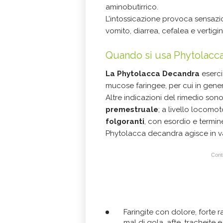
aminobutirrico.
L’intossicazione provoca sensazio
vomito, diarrea, cefalea e vertigini
Quando si usa Phytolacc
La Phytolacca Decandra
eserci
mucose faringee, per cui in genere c
Altre indicazioni del rimedio son
premestruale
; a livello locom
folgoranti
, con esordio e termine
Phytolacca decandra agisce in vari
Conti
Faringite con dolore, forte 
mal di gola, afte, tracheite