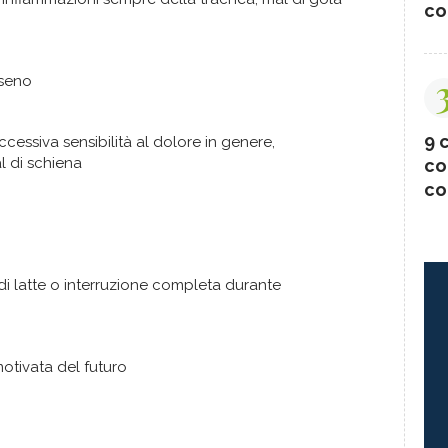
co
 seno
9 c
cessiva sensibilità al dolore in genere,
al di schiena
co
co
di latte o interruzione completa durante
otivata del futuro