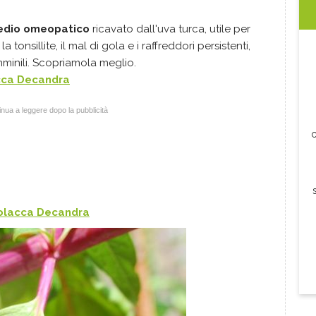
medio omeopatico
ricavato dall'uva turca, utile per
 tonsillite, il mal di gola e i raffreddori persistenti,
minili. Scopriamola meglio.
acca Decandra
nua a leggere dopo la pubblicità
c
ytolacca Decandra