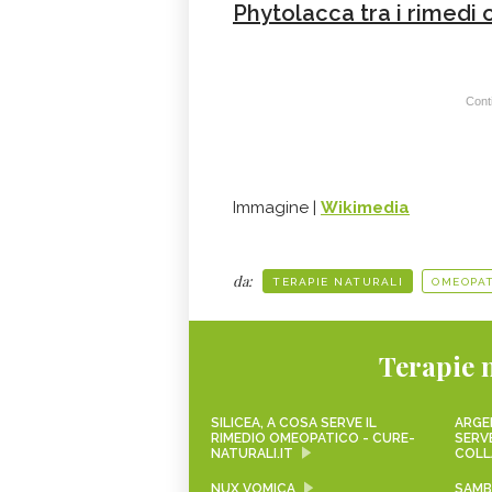
Phytolacca tra i rimedi o
Conti
Immagine |
Wikimedia
da:
TERAPIE NATURALI
OMEOPAT
Terapie 
SILICEA, A COSA SERVE IL
ARGE
RIMEDIO OMEOPATICO - CURE-
SERVE
NATURALI.IT
COLL
NUX VOMICA
SAMB