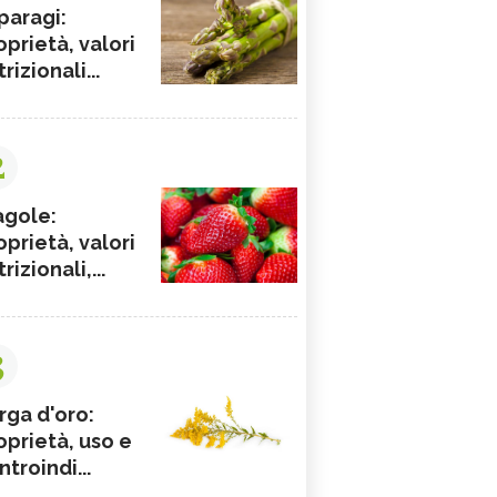
paragi:
oprietà, valori
rizionali...
2
agole:
oprietà, valori
rizionali,...
3
rga d'oro:
oprietà, uso e
ntroindi...