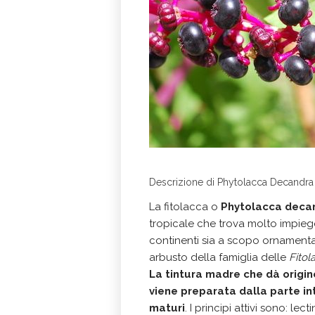
Descrizione di Phytolacca Decandra
La fitolacca o
Phytolacca deca
tropicale che trova molto impiego a
continenti sia a scopo ornamentale
arbusto della famiglia delle
Fitol
La tintura madre che dà origin
viene preparata dalla parte inte
maturi
. I principi attivi sono: le