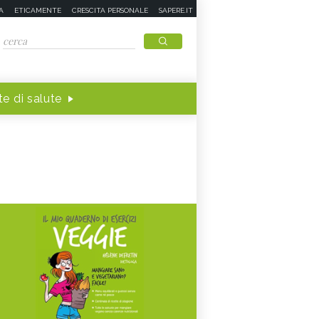
A
ETICAMENTE
CRESCITA PERSONALE
SAPERE.IT
e di salute