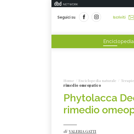
NETWORK
Seguici su
Iscriviti
Enciclopedia
Home
Enciclopedia naturale
Terapie
rimedio omeopatico
Phytolacca Dec
rimedio omeop
di
VALERIA GATTI