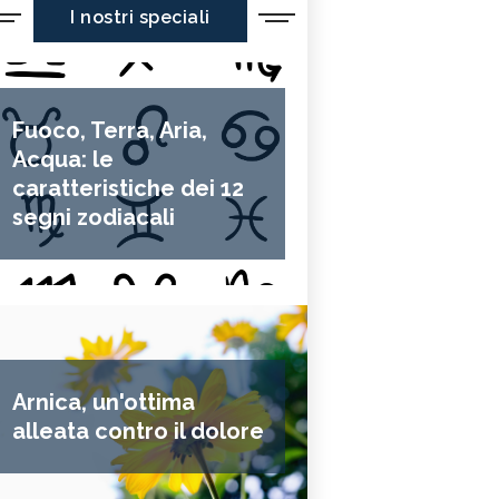
I nostri speciali
Fuoco, Terra, Aria,
Acqua: le
caratteristiche dei 12
segni zodiacali
Arnica, un'ottima
alleata contro il dolore