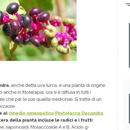
ndra
, anche detta uva turca, è una pianta di origine
nche in fitoterapia, ora si è diffusa in tutti i
 che per le sue qualità medicinali. Si tratta di un
accacee
.
e al
rimedio omeopatico Phytolacca Decandra
ra della pianta incluse le radici e i frutti
ctine, saponosidi, fitolaccoside A e B, Acido g-