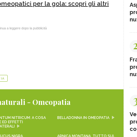
meopatici per la gola: scopri gli altri
As
pr
nut
nua a leggere dopo la pubblicità
Fr
pr
nut
IA
naturali - Omeopatia
Ve
NTUM NITRICUM: A COSA
BELLADONNA IN OMEOPATIA
pr
 ED EFFETTI
ATERALI
co
UCUS NIGRA,
ARNICA MONTANA, TUTTO SUL