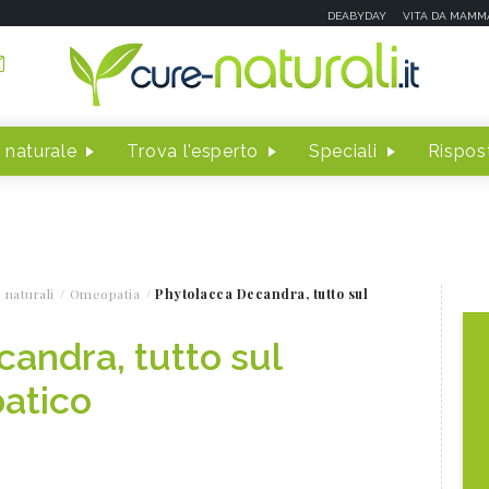
DEABYDAY
VITA DA MAMM
 naturale
Trova l'esperto
Speciali
Rispost
 naturali
Omeopatia
Phytolacca Decandra, tutto sul
andra, tutto sul
atico