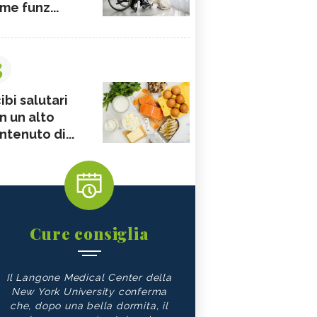
me funz...
3
ibi salutari
n un alto
ntenuto di...
Cure consiglia
Il Langone Medical Center della
New York University conferma
che, dopo una bella dormita, il