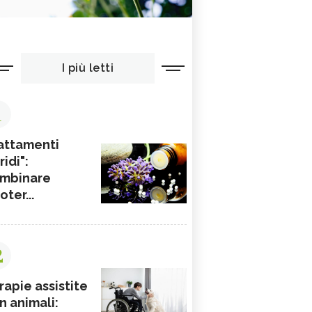
I più letti
1
attamenti
ridi":
mbinare
ioter...
2
rapie assistite
n animali: