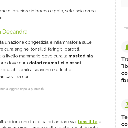
ne di bruciore in bocca e gola, sete, scialorrea,
.
a Decandra
ta un’azione congestizia e infiammatoria sulle
ura angine, tonsilliti, faringiti, parotiti.
o: a livello mammario dove cura la
mastodinia
Tr
otore dove cura
dolori reumatici e ossei
"ib
 bruschi, simili a scariche elettriche.
co
 casi, tra cui:
fis
nua a leggere dopo la pubblicità
Te
raffreddore che fa fatica ad andare via,
tonsillite
e
co
 e infiammazioni sempre della trachea, mal di gola