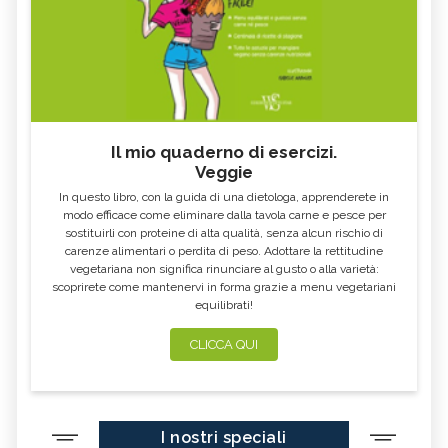
UTILIZZO
UTILIZZO
MEDICINA NATURALE
FLORITERAPIA, DESCRIZIONE E
COMPLEMENTARE
UTILIZZO
FANGOTERAPIA, DESCRIZIONE E
TALASSOTERAPIA, DESCRIZIONE E
UTILIZZO
UTILIZZO
RADIONICA, DESCRIZIONE E
MEDICINA ORTOMOLECOLARE,
UTILIZZO
DESCRIZIONE E UTILIZZO
Il mio quaderno di esercizi.
Veggie
METODO BATES, DESCRIZIONE E
AURA SOMA, DESCRIZIONE E
UTILIZZO
UTILIZZO
In questo libro, con la guida di una dietologa, apprenderete in
MEDITAZIONE, TECNICHE E
BIOENERGETICA
modo efficace come eliminare dalla tavola carne e pesce per
BENEFICI
sostituirli con proteine di alta qualità, senza alcun rischio di
carenze alimentari o perdita di peso. Adottare la rettitudine
IDROKINESITERAPIA, DESCRIZIONE E
MEDICINA PSICOSOMATICA,
UTILIZZO
DESCRIZIONE E UTILIZZO
vegetariana non significa rinunciare al gusto o alla varietà:
scoprirete come mantenervi in forma grazie a menu vegetariani
MICOTERAPIA, DESCRIZIONE E
SOMATICA E ANATOMIA
equilibrati!
UTILIZZO
ESPERIENZIALE
TECNICHE DI RILASSAMENTO,
TECNICHE VIBRAZIONALI,
CLICCA QUI
DESCRIZIONE E UTILIZZO
DESCRIZIONE E UTILIZZO
VINOTERAPIA, DESCRIZIONE E
TRAGER, DESCRIZIONE E
BENEFICI
UTILIZZO
TECNICHE MASSAGGIO, DESCRIZIONE
POLARITY, DESCRIZIONE E
I nostri speciali
E UTILIZZO
UTILIZZO