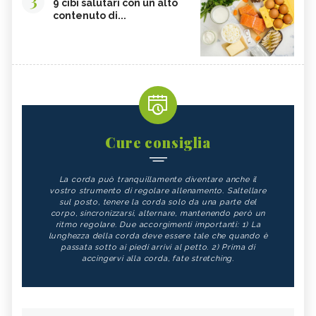
3
9 cibi salutari con un alto
contenuto di...
Cure consiglia
La corda può tranquillamente diventare anche il
vostro strumento di regolare allenamento. Saltellare
sul posto, tenere la corda solo da una parte del
corpo, sincronizzarsi, alternare, mantenendo però un
ritmo regolare. Due accorgimenti importanti: 1) La
lunghezza della corda deve essere tale che quando è
passata sotto ai piedi arrivi al petto. 2) Prima di
accingervi alla corda, fate stretching.