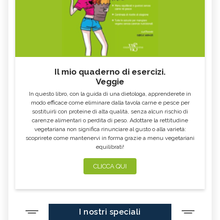
GLONOINUM, TUTTO SUL RIMEDIO
STAPHYSAGRIA, TUTTO SUL RIMEDIO
OMEOPATICO
OMEOPATICO
CANTHARIS, TUTTO SUL RIMEDIO
OMEOPATICO
Il mio quaderno di esercizi.
Veggie
In questo libro, con la guida di una dietologa, apprenderete in
modo efficace come eliminare dalla tavola carne e pesce per
sostituirli con proteine di alta qualità, senza alcun rischio di
carenze alimentari o perdita di peso. Adottare la rettitudine
vegetariana non significa rinunciare al gusto o alla varietà:
scoprirete come mantenervi in forma grazie a menu vegetariani
equilibrati!
CLICCA QUI
I nostri speciali