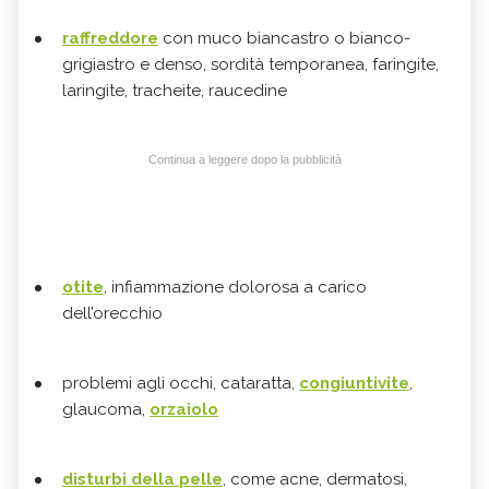
raffreddore
con muco biancastro o bianco-
grigiastro e denso, sordità temporanea, faringite,
laringite, tracheite, raucedine
Continua a leggere dopo la pubblicità
otite
, infiammazione dolorosa a carico
dell’orecchio
problemi agli occhi, cataratta,
congiuntivite
,
glaucoma,
orzaiolo
disturbi della
pelle
, come acne, dermatosi,