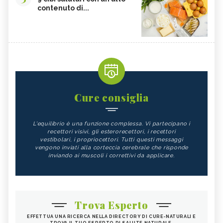
contenuto di...
Cure consiglia
L'equilibrio è una funzione complessa. Vi partecipano i
recettori visivi, gli esterorecettori, i recettori
vestibolari, i propriocettori. Tutti questi messaggi
vengono inviati alla corteccia cerebrale che risponde
inviando ai muscoli i correttivi da applicare.
Trova Esperto
EFFETTUA UNA RICERCA NELLA DIRECTORY DI CURE-NATURALI E
TROVA IL TUO ESPERTO DI SALUTE NATURALE.