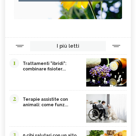
I più letti
1
Trattamenti "ibridi":
combinare fisioter...
2
Terapie assistite con
animali: come funz...
3
9 cibi salutari con un alto