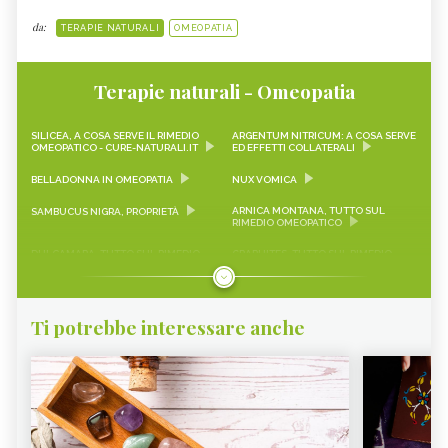
da:
TERAPIE NATURALI
OMEOPATIA
Terapie naturali - Omeopatia
SILICEA, A COSA SERVE IL RIMEDIO
ARGENTUM NITRICUM: A COSA SERVE
OMEOPATICO - CURE-NATURALI.IT
ED EFFETTI COLLATERALI
BELLADONNA IN OMEOPATIA
NUX VOMICA
ARNICA MONTANA, TUTTO SUL
SAMBUCUS NIGRA, PROPRIETÀ
RIMEDIO OMEOPATICO
DULCAMARA, TUTTO SUL RIMEDIO
GRAPHITES, TUTTO SUL RIMEDIO
OMEOPATICO
OMEOPATICO
HYPERICUM, TUTTO SUL RIMEDIO
IGNATIA AMARA, TUTTO SUL RIMEDIO
OMEOPATICO
OMEOPATICO
Ti potrebbe interessare anche
LACHESIS, TUTTO SUL RIMEDIO
PHYTOLACCA DECANDRA, TUTTO
OMEOPATICO
SUL RIMEDIO OMEOPATICO
SULPHUR, TUTTO SUL RIMEDIO
AMMONIUM CARBONICUM, TUTTO
OMEOPATICO
SUL RIMEDIO OMEOPATICO
ANACARDIUM ORIENTALE, TUTTO
ANTIMONIUM CRUDUM, TUTTO SUL
SUL RIMEDIO OMEOPATICO
RIMEDIO OMEOPATICO