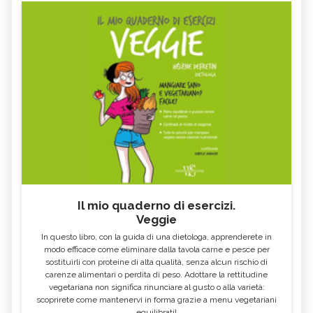
DIOSCORIDE
GALENO
PARACELSO, PERSONAGGI
SHRI PARAM ESWARAN
MIKAO USUI
SAMUEL HAHNEMANN
ANDREW STILL
SEBASTIAN KNEIPP
MÈRE
BENEDICT LUST
GEORGE OSHAWA
PERSONAGGI E MAESTRI
Il mio quaderno di esercizi.
Veggie
In questo libro, con la guida di una dietologa, apprenderete in
modo efficace come eliminare dalla tavola carne e pesce per
sostituirli con proteine di alta qualità, senza alcun rischio di
carenze alimentari o perdita di peso. Adottare la rettitudine
vegetariana non significa rinunciare al gusto o alla varietà:
scoprirete come mantenervi in forma grazie a menu vegetariani
equilibrati!