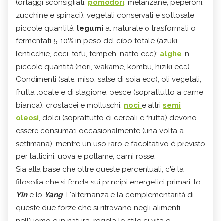
(ortaggi sconsigliati:
pomodori
, melanzane, peperoni,
zucchine e spinaci); vegetali conservati e sottosale
piccole quantità;
legumi
al naturale o trasformati o
fermentati 5-10% in peso del cibo totale (azuki,
lenticchie, ceci, tofu, tempeh, natto ecc);
alghe
in
piccole quantità (nori, wakame, kombu, hiziki ecc).
Condimenti (sale, miso, salse di soia ecc), oli vegetali,
frutta locale e di stagione, pesce (soprattutto a carne
bianca), crostacei e molluschi,
noci
e altri
semi
oleosi
, dolci (soprattutto di cereali e frutta) devono
essere consumati occasionalmente (una volta a
settimana), mentre un uso raro e facoltativo è previsto
per latticini, uova e pollame, carni rosse.
Sia alla base che oltre queste percentuali, c'è la
filosofia che si fonda sui principi energetici primari, lo
Yin
e lo
Yang
. L'alternanza e la complementarità di
queste due forze che si ritrovano negli alimenti,
nell'uomo e in natura, regola lo stile di vita e