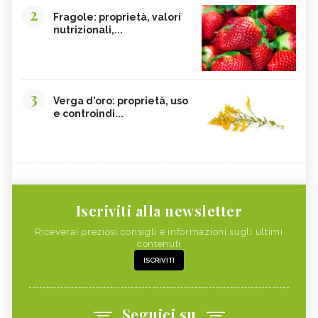
2
Fragole: proprietà, valori
nutrizionali,...
3
Verga d'oro: proprietà, uso
e controindi...
Iscriviti alla newsletter
Riceverai preziosi consigli e informazioni sugli ultimi
contenuti
ISCRIVITI
Seguici su