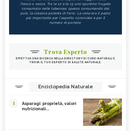
fresca o secca. Tra le 12 e le 13 uno spuntino frugale
consumato nelle tabernae, spesso consumando del
puls, la classica polenta di farro. La cena era il pasto
più importante per l'aspetto conviviale e per il
numero di portate.
Trova Esperto
EFFETTUA UNA RICERCA NELLA DIRECTORY DI CURE-NATURALI E
TROVA IL TUO ESPERTO DI SALUTE NATURALE.
Enciclopedia Naturale
1
Asparagi: proprietà, valori
nutrizionali...