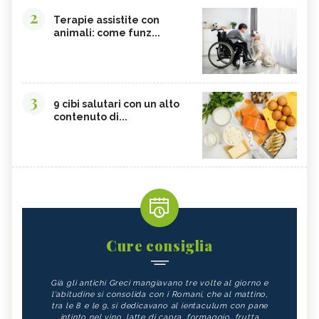
2
Terapie assistite con
animali: come funz...
3
9 cibi salutari con un alto
contenuto di...
Cure consiglia
Già gli antichi Greci mangiavano tre volte al giorno e
l'abitudine si consolida con i Romani, che al mattino,
tra le 8 e le 9, si dedicavano al ientaculum con pane
intinto nel vino, latte di capra, formaggio, frutta