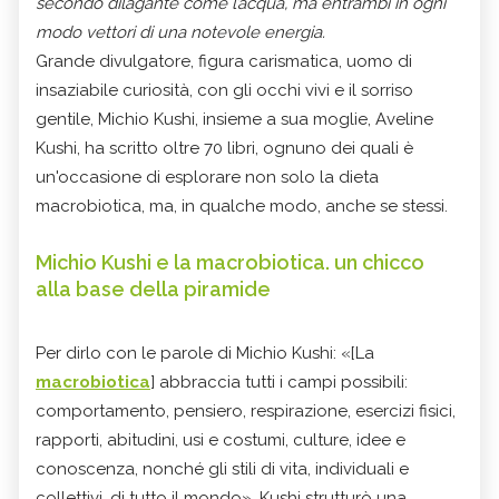
secondo dilagante come l’acqua, ma entrambi in ogni
modo vettori di una notevole energia.
Grande divulgatore, figura carismatica, uomo di
insaziabile curiosità, con gli occhi vivi e il sorriso
gentile, Michio Kushi, insieme a sua moglie,
Aveline
Kushi
, ha scritto oltre 70 libri, ognuno dei quali è
un'occasione di esplorare non solo la dieta
macrobiotica, ma, in qualche modo, anche se stessi.
Michio Kushi e la macrobiotica. un chicco
alla base della piramide
Per dirlo con le parole di Michio Kushi: «[La
macrobiotica
] abbraccia tutti i campi possibili:
comportamento, pensiero, respirazione, esercizi fisici,
rapporti, abitudini, usi e costumi, culture, idee e
conoscenza, nonché gli stili di vita, individuali e
collettivi, di tutto il mondo». Kushi strutturò una