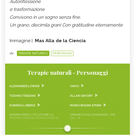
Autoriflessione
e trasformazione
Convivono in un sogno senza fine.
Un grano, diecimila grani
Con gratitudine eternamente
Immagine |
Mas Alla de la Ciencia
da:
TERAPIE NATURALI
PERSONAGGI
Terapie naturali - Personaggi
ALEXANDER LOWEN
OSHO
TIZIANO TERZANI
ALLAN SAVORY
KONRAD LORENZ
MARIO RIGONI STERN
DONNA EDEN, UTILIZZARE LA
SWAMI KUVALAYANANDA, CHI
PROPRIA ENERGIA PER RESTARE IN
ERA
SALUTE
VANDA SCARAVELLI, CHI ERA
ANDRÉ VAN LYSEBETH, CHI ERA