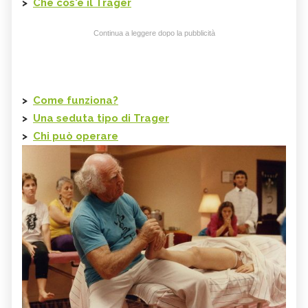
>
Che cos'è il
Trager
Continua a leggere dopo la pubblicità
>
Come funziona?
>
Una seduta tipo di
Trager
>
Chi può operare