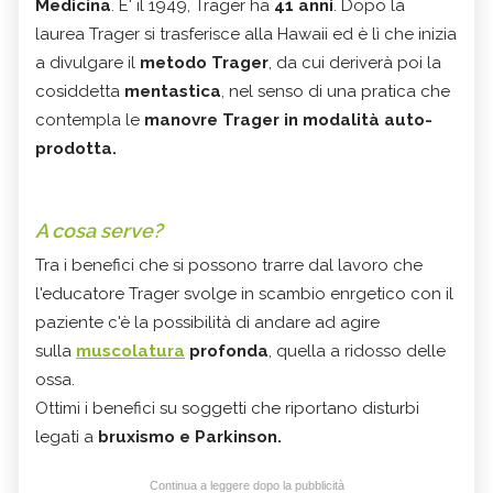
Medicina
. E' il 1949, Trager ha
41 anni
. Dopo la
laurea Trager si trasferisce alla Hawaii ed è lì che inizia
a divulgare il
metodo Trager
, da cui deriverà poi la
cosiddetta
mentastica
, nel senso di una pratica che
contempla le
manovre Trager in modalità auto-
prodotta.
A cosa serve?
Tra i benefici che si possono trarre dal lavoro che
l'educatore Trager svolge in scambio enrgetico con il
paziente c'è la possibilità di andare ad agire
sulla
muscolatura
profonda
, quella a ridosso delle
ossa.
Ottimi i benefici su soggetti che riportano disturbi
legati a
bruxismo e Parkinson.
Continua a leggere dopo la pubblicità