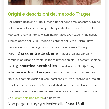
Origini e descrizioni del metodo Trager
Per parlarvi delle origini del Metodo Trager dobbiamo raccontarvi un po'
della storia del suo ideatore, perché questa disciplina è frutto della
ricerca di una vita intera. Milton Trager nasce a
Chicago, inizio secolo,
precisamente nel 1908. Trager si trasferirà nel 1925 a Miami, dove
inizierà una carriera pugilistica che lo vedrà allievo di Mickey
Dai guanti alla sbarra
Martin.
: Trager si dà alla danza, in
tempo straordinario diventa ballerino professionista. La contaminazione
ginnastica acrobatica
con la
è presto detta. Nel 1941 Trager
laurea in Fisioterapia
si
presso l'Università di Los Angeles.
Nella sua carriera decide di occuparsi soprattutto di recupero di malati
di poliomelite e persone affette da disturbi neuromuscolari, con buoni
risultati attraverso un sistema che prevede sia il contatto passivo sia
un
allenamento per il corpo
di tipo attivo.
Non pago, nel 1949 si iscrive alla
Facoltà di