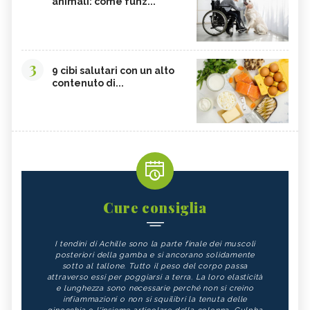
animali: come funz...
3
9 cibi salutari con un alto
contenuto di...
Cure consiglia
I tendini di Achille sono la parte finale dei muscoli
posteriori della gamba e si ancorano solidamente
sotto al tallone. Tutto il peso del corpo passa
attraverso essi per poggiarsi a terra. La loro elasticità
e lunghezza sono necessarie perché non si creino
infiammazioni o non si squilibri la tenuta delle