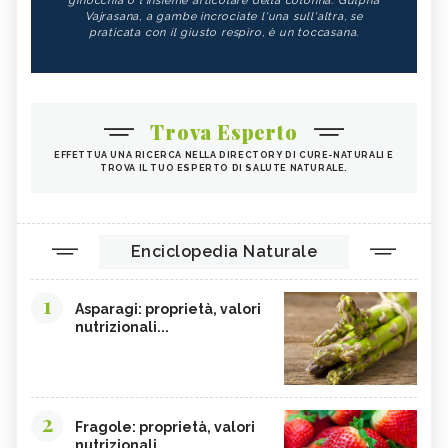
ginocchia o l'insieme articolare della colonna. Gulpha
Vajrasana, a gambe incrociate l'una sull'altra, se
praticata con il giusto respiro, è un toccasana.
Trova Esperto
EFFETTUA UNA RICERCA NELLA DIRECTORY DI CURE-NATURALI E
TROVA IL TUO ESPERTO DI SALUTE NATURALE.
Enciclopedia Naturale
1
Asparagi: proprietà, valori
nutrizionali...
2
Fragole: proprietà, valori
nutrizionali,...