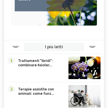
BENEFICI
BENEFICI
RODOCROSITE: TUTTE LE PROPRIETÀ E
QUARZO RUTILATO: TUTTE LE
BENEFICI
PROPRIETÀ E BENEFICI
MAGNETITE: TUTTE LE PROPRIETÀ E
WATSU: TECNICA, BENEFICI E
BENEFICI
CONTROINDICAZIONI
MASSAGGIO CON OLI ESSENZIALI:
MASSAGGIO DO-IN: TECNICA,
BENEFICI E CONTROINDICAZIONI
BENEFICI E CONTROINDICAZIONI
I più letti
1
Trattamenti "ibridi":
combinare fisioter...
2
Terapie assistite con
animali: come funz...