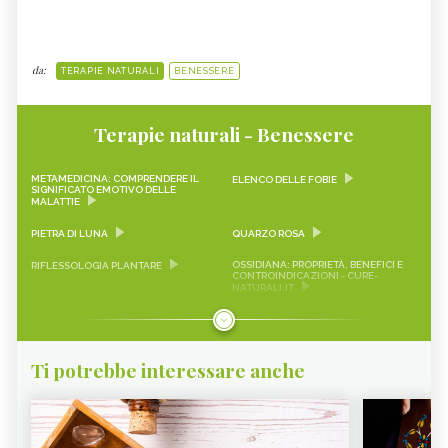
da:
TERAPIE NATURALI
BENESSERE
Terapie naturali - Benessere
METAMEDICINA: COMPRENDERE IL
ELENCO DELLE FOBIE
SIGNIFICATO EMOTIVO DELLE
MALATTIE
PIETRA DI LUNA
QUARZO ROSA
OSSIDIANA: PROPRIETÀ, BENEFICI E
RIFLESSOLOGIA PLANTARE
CONTROINDICAZIONI - CURE-
NATURALI.IT
AVVENTURINA: PROPRIETÀ E BENEFICI
QUARZO CITRINO: LE PROPRIETÀ E
DELLA PIETRA - CURE-
COME SI USA
NATURALI.IT
Ti potrebbe interessare anche
RODONITE: TUTTE LE PROPRIETÀ E
LAPISLAZZULI: TUTTE LE PROPRIETÀ
BENEFICI
E BENEFICI
PIETRA DEL SOLE PROPRIETÀ E
CALCEDONIO
CARATTERISTICHE