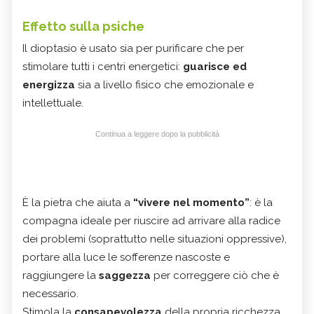
Effetto sulla psiche
Il dioptasio è usato sia per purificare che per
stimolare tutti i centri energetici:
guarisce
ed
energizza
sia a livello fisico che emozionale e
intellettuale.
Continua a leggere dopo la pubblicità
È la pietra che aiuta a
“vivere nel momento”
: è la
compagna ideale per riuscire ad arrivare alla radice
dei problemi (soprattutto nelle situazioni oppressive),
portare alla luce le sofferenze nascoste e
raggiungere la
saggezza
per correggere ciò che è
necessario.
Stimola la
consapevolezza
della propria ricchezza