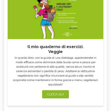
MASSAGGIO ORTHO-BIONOMY:
MASSAGGIO INFANTILE: TECNICA,
TECNICA, BENEFICI E
BENEFICI E CONTROINDICAZIONI
CONTROINDICAZIONI
AUTOMASSAGGIO: TECNICA,
MASSOTERAPIA NEUROMUSCOLARE:
BENEFICI E CONTROINDICAZIONI
BENEFICI E CONTROINDICAZIONI
VITALOGIA: TECNICA, BENEFICI E
MASSOTERAPIA: TECNICA, BENEFICI E
CONTROINDICAZIONI
CONTROINDICAZIONI
MASSAGGIO BIO EMOZIONALE:
INTEGRAZIONE FASCIALE®: TECNICA,
TECNICA, BENEFICI E
BENEFICI E CONTROINDICAZIONI
CONTROINDICAZIONI
Il mio quaderno di esercizi.
Veggie
BOWEN THERAPY: TECNICA,
RIFLESSOLOGIA FACCIALE: TECNICA,
BENEFICI E CONTROINDICAZIONI
BENEFICI E CONTROINDICAZIONI
In questo libro, con la guida di una dietologa, apprenderete in
OPALE: TUTTE LE PROPRIETÀ E
GRANATO: TUTTE LE PROPRIETÀ E
modo efficace come eliminare dalla tavola carne e pesce per
BENEFICI
BENEFICI
sostituirli con proteine di alta qualità, senza alcun rischio di
carenze alimentari o perdita di peso. Adottare la rettitudine
MASSAGGIO PSICOSOMATICO:
MASSAGGIO CIRCOLATORIO
TECNICA, BENEFICI E
ANTICELLULITE: TECNICA, BENEFICI,
vegetariana non significa rinunciare al gusto o alla varietà:
CONTROINDICAZIONI
CONTROINDICAZIONI
scoprirete come mantenervi in forma grazie a menu vegetariani
equilibrati!
MASSAGGIO TERAPEUTICO: TECNICA,
FLUORITE: TUTTE LE PROPRIETÀ E
BENEFICI E CONTROINDICAZIONI
BENEFICI
CLICCA QUI
DIAMANTE: TUTTE LE PROPRIETÀ E
DIASPRO
BENEFICI
CRISOPRASIO: TUTTE LE PROPRIETÀ E
CORALLO: TUTTE LE PROPRIETÀ E
BENEFICI
BENEFICI