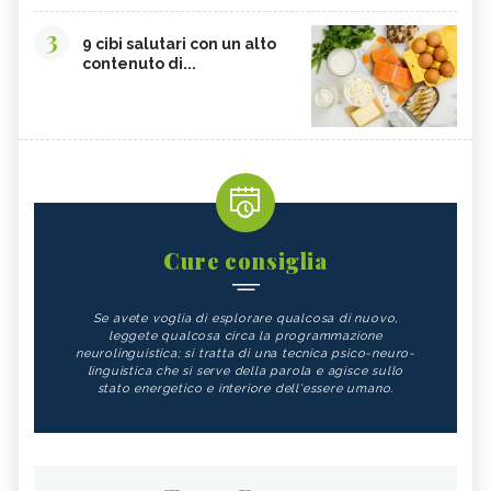
3
9 cibi salutari con un alto
contenuto di...
Cure consiglia
Se avete voglia di esplorare qualcosa di nuovo,
leggete qualcosa circa la programmazione
neurolinguistica; si tratta di una tecnica psico-neuro-
linguistica che si serve della parola e agisce sullo
stato energetico e interiore dell'essere umano.