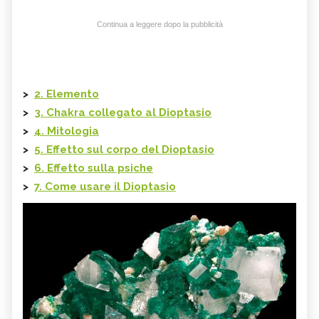
Continua a leggere dopo la pubblicità
>
2. Elemento
>
3. Chakra collegato al Dioptasio
>
4. Mitologia
>
5. Effetto sul corpo del Dioptasio
>
6. Effetto sulla psiche
>
7. Come usare il Dioptasio