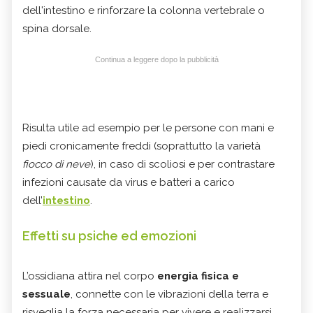
dell'intestino e rinforzare la colonna vertebrale o
spina dorsale.
Continua a leggere dopo la pubblicità
Risulta utile ad esempio per le persone con mani e
piedi cronicamente freddi (soprattutto la varietà
fiocco di neve
), in caso di scoliosi e per contrastare
infezioni causate da virus e batteri a carico
dell’
intestino
.
Effetti su psiche ed emozioni
L’ossidiana attira nel corpo
energia fisica e
sessuale
, connette con le vibrazioni della terra e
risveglia la forza necessaria per vivere e realizzarsi.