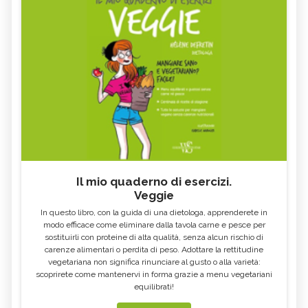
BENEFICI E CONTROINDICAZIONI
E CONTROINDICAZIONI
MASSAGGIO ROLFING: TECNICA,
MASSAGGIO ORTHO-BIONOMY:
TECNICA, BENEFICI E
BENEFICI E CONTROINDICAZIONI
CONTROINDICAZIONI
MASSAGGIO INFANTILE: TECNICA,
AUTOMASSAGGIO: TECNICA,
BENEFICI E CONTROINDICAZIONI
BENEFICI E CONTROINDICAZIONI
MASSOTERAPIA NEUROMUSCOLARE:
VITALOGIA: TECNICA, BENEFICI E
BENEFICI E CONTROINDICAZIONI
CONTROINDICAZIONI
MASSOTERAPIA: TECNICA, BENEFICI E
MASSAGGIO BIO EMOZIONALE:
TECNICA, BENEFICI E
CONTROINDICAZIONI
CONTROINDICAZIONI
INTEGRAZIONE FASCIALE®: TECNICA,
BOWEN THERAPY: TECNICA,
BENEFICI E CONTROINDICAZIONI
BENEFICI E CONTROINDICAZIONI
Il mio quaderno di esercizi.
RIFLESSOLOGIA FACCIALE: TECNICA,
OPALE: TUTTE LE PROPRIETÀ E
Veggie
BENEFICI E CONTROINDICAZIONI
BENEFICI
In questo libro, con la guida di una dietologa, apprenderete in
GRANATO: TUTTE LE PROPRIETÀ E
MASSAGGIO PSICOSOMATICO:
TECNICA, BENEFICI E
modo efficace come eliminare dalla tavola carne e pesce per
BENEFICI
CONTROINDICAZIONI
sostituirli con proteine di alta qualità, senza alcun rischio di
carenze alimentari o perdita di peso. Adottare la rettitudine
MASSAGGIO CIRCOLATORIO
MASSAGGIO TERAPEUTICO: TECNICA,
ANTICELLULITE: TECNICA, BENEFICI,
vegetariana non significa rinunciare al gusto o alla varietà:
BENEFICI E CONTROINDICAZIONI
CONTROINDICAZIONI
scoprirete come mantenervi in forma grazie a menu vegetariani
equilibrati!
FLUORITE: TUTTE LE PROPRIETÀ E
DIOPTASIO: TUTTE LE PROPRIETÀ E
BENEFICI
BENEFICI