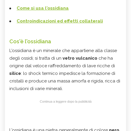
Come si usa l'ossidiana
Controindicazioni ed effetti collaterali
Cos'è l'ossidiana
L'ossidiana è un minerale che appartiene alla classe
degli ossidi; si tratta di un
vetro vulcanico
che ha
origine dal veloce raffreddamento di lave ricche di
silice
: lo shock termico impedisce la formazione di
cristalli e produce una massa amorfa e rigida, ricca di
inclusioni di varie minerali.
Continua a leggere dopo la pubblicità
L'ossidiana è una pietra generalmente di colore
nero,