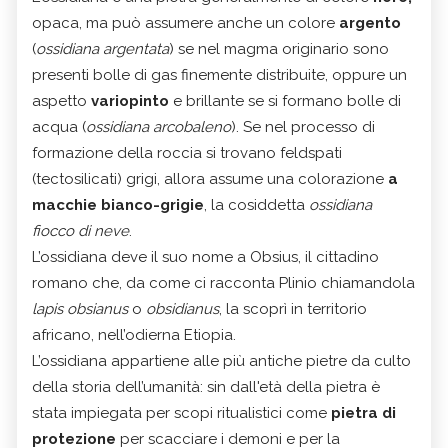
opaca, ma può assumere anche un colore
argento
(
ossidiana argentata
) se nel magma originario sono
presenti bolle di gas finemente distribuite, oppure un
aspetto
variopinto
e brillante se si formano bolle di
acqua (
ossidiana arcobaleno
). Se nel processo di
formazione della roccia si trovano feldspati
(
tectosilicati
) grigi, allora assume una colorazione
a
macchie bianco-grigie
, la cosiddetta
ossidiana
fiocco di neve
.
L’ossidiana deve il suo nome a Obsius, il cittadino
romano che, da come ci racconta Plinio chiamandola
lapis obsianus
o
obsidianus
, la scoprì in territorio
africano, nell’odierna Etiopia.
L’ossidiana appartiene alle più antiche pietre da culto
della storia dell’umanità: sin dall'età della pietra è
stata impiegata per scopi ritualistici come
pietra di
protezione
per scacciare i demoni e per la