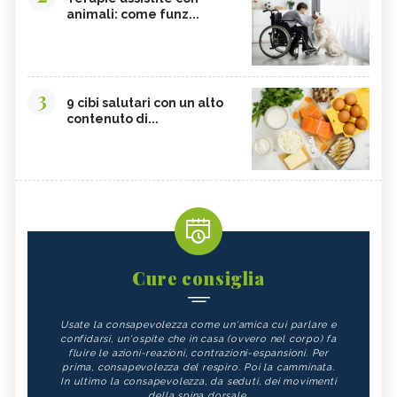
animali: come funz...
3
9 cibi salutari con un alto
contenuto di...
Cure consiglia
Usate la consapevolezza come un'amica cui parlare e
confidarsi, un'ospite che in casa (ovvero nel corpo) fa
fluire le azioni-reazioni, contrazioni-espansioni. Per
prima, consapevolezza del respiro. Poi la camminata.
In ultimo la consapevolezza, da seduti, dei movimenti
della spina dorsale.