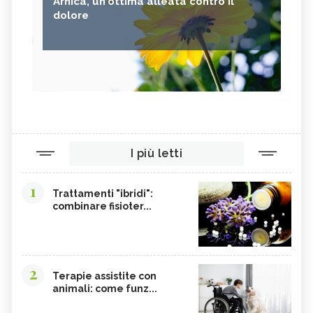
Arnica, un'ottima alleata contro il
dolore
I più letti
1
Trattamenti "ibridi":
combinare fisioter...
2
Terapie assistite con
animali: come funz...