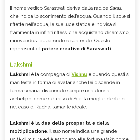
Il nome vedico Saraswati deriva dalla radice
Saras
,
che indica lo scorrimento dell’acqua. Quando il sole si
riflette nell’acqua, la sua luce statica e indivisa si
frammenta in infiniti riflessi che acquistano dinamismo,
muovendosi, apparendo e sparendo. Questo
rappresenta il
potere creativo di Saraswati
.
Lakshmi
Lakshmi
è la compagna di
Vishnu
e quando questi si
manifesta in forma di avatar anche lei discende in
forma umana, divenendo sempre una donna
archetipo, come nel caso di Sita, la moglie ideale, o
nel caso di Radha, l’amante ideale.
Lakshmi è la dea della prosperità e della
moltiplicazione
. Il suo nome indica una grande
unità di misura ed è associato alla fortuna (
lakh
come