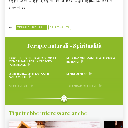
ogni compagna, ogni amante e ogni figlia sono un
aspetto.
da:
TERAPIE NATURALI
SPIRITUALITÀ
Terapie naturali - Spiritualità
TAROCCHI: SIGNIFICATO, STORIA E
MEDITAZIONE MANDALA: TECNICA E
COME USARLI PER LA CRESCITA
BENEFICI
PERSONALE
GIORNI DELLA MERLA - CURE-
MINDFULNESS
NATURALI.IT
MEDITAZIONE
CALENDARIO LUNARE
MONTAGNATERAPIA
MEDITAZIONE TANTRICA
MEDITAZIONE AUROBINDIANA
KUMBH MELA, COS'È
Ti potrebbe interessare anche
TRIMURTI, COS'È
SATSANG, COS'È
MEDITAZIONE TAOISTA: TECNICA E
COS'È LA NUMEROLOGIA
BENEFICI