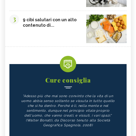
3
9 cibi salutari con un alto
contenuto di...
Cure consiglia
"Adesso più che mai sono convinto che la vita di un
uomo abbia senso soltanto se vissuta in tutto quello
che si ha dentro. Perché è lì, nella mente e nel
sentimento, dunque nel principio vitale proprio
dell'uomo, che vanno creati, e vissuti, i vari spazi."
(Walter Bonatti, da Discorso tenuto alla Società
Geografica Spagnola, 2008)