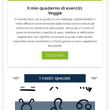
BOCCA AMARA
RAFFREDDORE
Il mio quaderno di esercizi.
CONGIUNTIVITE
INAPPETENZA
Veggie
CROSTE DEL CUOIO CAPELLUTO
DIMAGRIRE CON LA FITOTERAPIA
In questo libro, con la guida di una dietologa, apprenderete in
modo efficace come eliminare dalla tavola carne e pesce per
ACQUA NELLE ORECCHIE
ACIDITÀ DI STOMACO
sostituirli con proteine di alta qualità, senza alcun rischio di
carenze alimentari o perdita di peso. Adottare la rettitudine
MAL DI GOLA
TORCICOLLO
vegetariana non significa rinunciare al gusto o alla varietà:
ECZEMA
STRESS
scoprirete come mantenervi in forma grazie a menu vegetariani
equilibrati!
DIARREA: SINTOMI, CAUSE, TUTTI I
RITENZIONE IDRICA
RIMEDI
CLICCA QUI
MAL DI STOMACO: CAPIRNE
STITICHEZZA: SINTOMI, CAUSE E
L'ORIGINE E CURARLO
RIMEDI
DOLORI MESTRUALI: SINTOMI,
CELLULITE: CAUSE E TUTTI I
CAUSE, TUTTI I RIMEDI
RIMEDI
I nostri speciali
MAL DI SCHIENA: SINTOMI, CAUSE,
COLITE: SINTOMI, CAUSE, TUTTI I
TUTTI I RIMEDI
RIMEDI
ORZAIOLO: SINTOMI, CAUSE, TUTTI I
CISTITE: SINTOMI, CAUSE,
RIMEDI
PREVENZIONE, CURE
COLESTEROLO ALTO: SINTOMI,
MENOPAUSA: SEGNI, SINTOMI E
RIMEDI PER PREVENIRLI ED
CAUSE, TUTTI I RIMEDI
ATTENUARLI