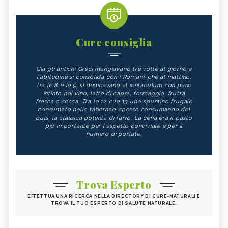
MASTITE: SINTOMI, CAUSE, TUTTI I
RUSSARE: SINTOMI, CAUSE, TUTTI I
RIMEDI
RIMEDI
CRAMPI: SINTOMI, CAUSE, TUTTI I
ULCERA: SINTOMI, CAUSE, TUTTI I
RIMEDI
RIMEDI
Cure consiglia
NEVRALGIA: SINTOMI, CAUSE, TUTTI I
INFLUENZA: SINTOMI, CAUSE, TUTTI I
RIMEDI
RIMEDI
Già gli antichi Greci mangiavano tre volte al giorno e
FORFORA: SINTOMI, CAUSE, TUTTI I
AGGRESSIVITÀ: SINTOMI, CAUSE,
l'abitudine si consolida con i Romani, che al mattino,
RIMEDI
TUTTI I RIMEDI
tra le 8 e le 9, si dedicavano al ientaculum con pane
intinto nel vino, latte di capra, formaggio, frutta
AFASIA: SINTOMI, CAUSE, TUTTI I
RIMEDI
fresca o secca. Tra le 12 e le 13 uno spuntino frugale
consumato nelle tabernae, spesso consumando del
puls, la classica polenta di farro. La cena era il pasto
più importante per l'aspetto conviviale e per il
numero di portate.
Trova Esperto
EFFETTUA UNA RICERCA NELLA DIRECTORY DI CURE-NATURALI E
TROVA IL TUO ESPERTO DI SALUTE NATURALE.