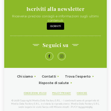
Iscriviti alla newsletter
Riceverai preziosi consigli e informazioni sugli ultimi
contenuti
ISCRIVITI
Seguici su
Chi siamo
Contatti
Trova l'esperto
Risposte di salute
CONDIZIONI D'USO
POLICY PRIVACY
COOKIES
© 2026 Copyright Media Data Factory S.R.L. - I contenuti sono di proprietà di
Media Data Factory S.R.L, è vietata la riproduzione. Media Data Factory S.R.L.
sede legale in viale Sarca 226 Milano 20126 - PI/CF 09595010969