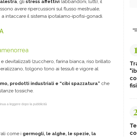
palestra
, gli
stress affettivi
(abbandoni, lutti), il
sono avere ripercussioni sul flusso mestruale,
a intaccare il sistema ipotalamo-ipofisi-gonadi.
A
 amenorrea
i e devitalizzati (zucchero, farina bianca, riso brillato
Tr
eralizzano, tolgono tono ai tessuti e vigore al
"ib
co
umo, prodotti industriali e “cibi spazzatura”
che
fis
stanze tossiche.
nua a leggere dopo la pubblicità
Te
co
erali come i
germogli
, le alghe, le spezie, la