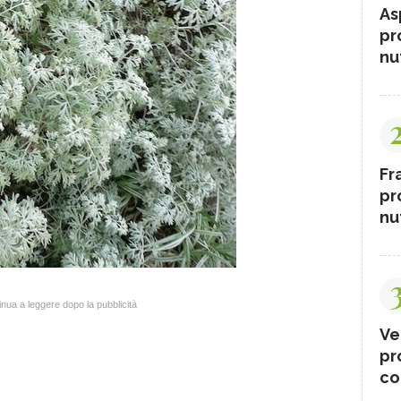
As
pr
nut
Fr
pr
nut
nua a leggere dopo la pubblicità
Ve
pr
co