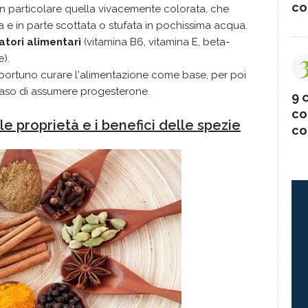
co
 in particolare quella vivacemente colorata, che
 e in parte scottata o stufata in pochissima acqua.
atori alimentari
(vitamina B6, vitamina E, beta-
e).
opportuno curare l'alimentazione come base, per poi
 caso di assumere progesterone.
9 c
co
le proprietà e i benefici delle spezie
co