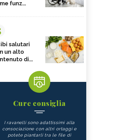
me funz...
3
ibi salutari
n un alto
ntenuto di...
Cure consiglia
I ravanelli sono adattissimi alla
consociazione con altri ortaggi e
potete piantarli tra le file di