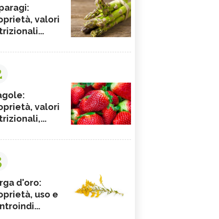
paragi:
oprietà, valori
rizionali...
2
agole:
oprietà, valori
rizionali,...
3
rga d'oro:
oprietà, uso e
ntroindi...