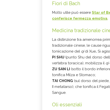
Fiori di Bach
Molto utile può essere
Star of 
conferisce fermezza emotiva
.
Medicina tradizionale cin
La distinzione tra amenorrea pri
tradizionale cinese, le cause rigu
toniicazione del
qi
di Xue
.
Si agis
PI SHU
(punto Shu del dorso della 
vertebra toracica), mobilizza il
qi
ZU SAN LI
(sotto il bordo inferiore
tonifica Milza e Stomaco;
TAI CHONG
(sul dorso del piede, n
II metatarso), che tonifica il Fegat
Sangue.
Oli essenziali