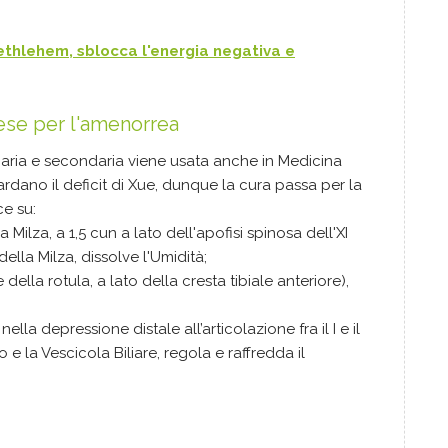
Bethlehem
, sblocca l'energia negativa e
ese per l'amenorrea
maria e secondaria viene usata anche in Medicina
ardano il deficit di Xue, dunque la cura passa per la
ce su:
Milza, a 1,5 cun a lato dell'apofisi spinosa dell'XI
della Milza, dissolve l'Umidità;
 della rotula, a lato della cresta tibiale anteriore),
ella depressione distale all’articolazione fra il I e il
o e la Vescicola Biliare, regola e raffredda il