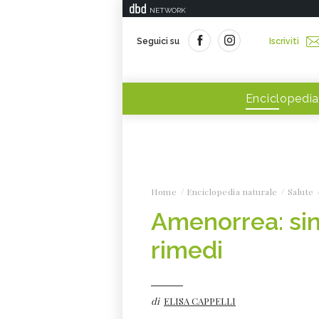
NETWORK
Seguici su
Iscriviti
Enciclopedia
Home
Enciclopedia naturale
Salute
Amenorrea: sint
rimedi
di
ELISA CAPPELLI