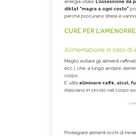
energia vitale.
L'ossessione da 
diktat "magra a ogni costo"
pos
perché procurano stress e vanno 
CURE PER L'AMENORRE
Alimentazione in caso di
Meglio evitare gli alimenti raffinat
ecc.), che, a lungo andare, demin
corpo.
E’ utile
eliminare caffè, alcol, f
rilasciano in circolo nel corpo so
Conti
Privilegiare alimenti ricchi di min