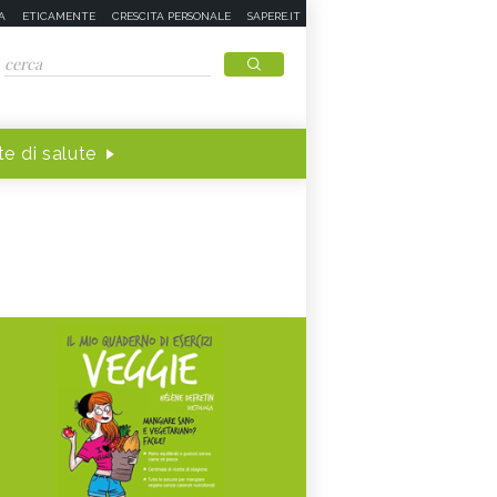
A
ETICAMENTE
CRESCITA PERSONALE
SAPERE.IT
e di salute