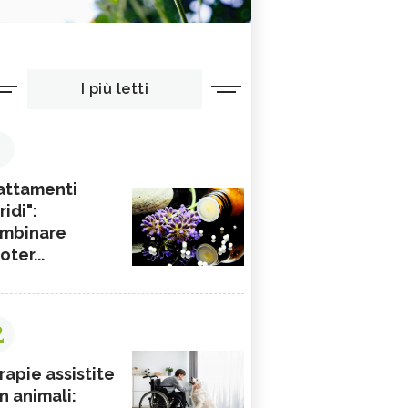
I più letti
1
attamenti
ridi":
mbinare
ioter...
2
rapie assistite
n animali: