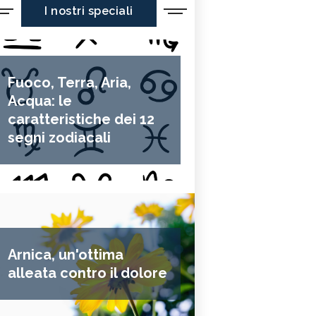
I nostri speciali
Fuoco, Terra, Aria,
Acqua: le
caratteristiche dei 12
segni zodiacali
Arnica, un'ottima
alleata contro il dolore