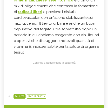
rame
,
manganese
,
selenio
,
zinco
e cromo: un
mix di oligoelementi che contrasta la formazione
di
radicali liberi
e previene i disturbi
cardiovascolari con un’azione stabilizzante sui
rialzi glicemici. Il lievito di birra è anche un buon
depurativo del fegato, utile soprattutto dopo un
periodo in cui abbiamo esagerato con vini, liquori
e aperitivi che distruggono notevoli quantità di
vitamina B, indispensabile per la salute di organi e
tessuti.
Continua a leggere dopo la pubblicità
da:
SALUTE
NATUROPATIA