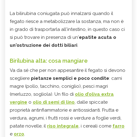
La bilirubina coniugata può innalzarsi quando il
fegato riesce a metabolizzare la sostanza, ma non è
in grado di trasportarla all'intestino, in questo caso ci
si può trovare in presenza di un'
epatite acuta o
un'ostruzione dei dotti biliari
.
Birilubina alta: cosa mangiare
Va da sé che per non appesantire il fegato si devono
scegliere
pietanze semplici e poco condite
: carni
magre (pollo, tacchino, coniglio), pesci magri
(merluzzo, sogliola). Un filo di
olio d’oliva extra
vergine
o
olio di semi di lino
, dalle spiccate
proprietà antinfiammatorie e antiossidanti. Frutta e
verdura, agrumi, i frutti rossi e verdure a foglie verdi,
patate novelle, il
riso integrale
, i cereali come
farro
e
orzo
.