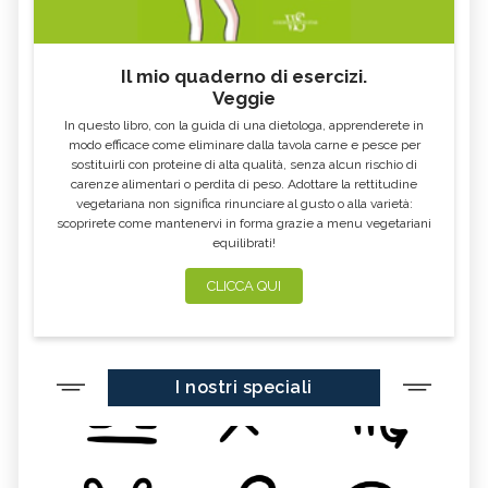
UNCHIA INCARNITA
BOCCA AMARA
RAFFREDDORE
CONGIUNTIVITE
Il mio quaderno di esercizi.
INAPPETENZA
CROSTE DEL CUOIO CAPELLUTO
Veggie
DIMAGRIRE CON LA FITOTERAPIA
ACQUA NELLE ORECCHIE
In questo libro, con la guida di una dietologa, apprenderete in
modo efficace come eliminare dalla tavola carne e pesce per
ACIDITÀ DI STOMACO
MAL DI GOLA
sostituirli con proteine di alta qualità, senza alcun rischio di
carenze alimentari o perdita di peso. Adottare la rettitudine
TORCICOLLO
ECZEMA
vegetariana non significa rinunciare al gusto o alla varietà:
STRESS
RITENZIONE IDRICA
scoprirete come mantenervi in forma grazie a menu vegetariani
equilibrati!
DIARREA: SINTOMI, CAUSE, TUTTI I
MAL DI STOMACO: CAPIRNE
RIMEDI
L'ORIGINE E CURARLO
CLICCA QUI
STITICHEZZA: SINTOMI, CAUSE E
DOLORI MESTRUALI: SINTOMI,
RIMEDI
CAUSE, TUTTI I RIMEDI
CELLULITE: CAUSE E TUTTI I
MAL DI SCHIENA: SINTOMI, CAUSE,
RIMEDI
TUTTI I RIMEDI
I nostri speciali
COLITE: SINTOMI, CAUSE, TUTTI I
ORZAIOLO: SINTOMI, CAUSE, TUTTI I
RIMEDI
RIMEDI
CISTITE: SINTOMI, CAUSE,
COLESTEROLO ALTO: SINTOMI,
PREVENZIONE, CURE
CAUSE, TUTTI I RIMEDI
MENOPAUSA: SEGNI, SINTOMI E
ACNE: SINTOMI, CAUSE, TUTTI I