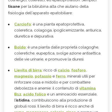
colinergici, coleretici, ed epatoprotettori. Semplici
tisane
per la bilirubina alta che aiutano della
fisiologia dell'apparato epatobiliare:
Carciofo
: è una pianta epatoprotettiva,
coleretica, colagoga, ipoglicemizzante, antiurica,
diuretica e depurativa.
Boldo
: è una pianta dalle proprietà colagoghe,
coleretiche, eupeptica, svolge azione antisettica
delle vie urinarie, e promuove la diuresi.
Lievito di birra
: ricco di
calcio
,
fosforo
,
magnesio
,
potassio
e
ferro
, minerali utili per
rinforzare ossa e midollo e per combattere
debolezza e anemie: il contenuto di
vitamina
B12
,
acido folico
e un aminoacido essenziale,
l’
istidina
, contribuiscono alla produzione di
globuli rossi. Il lievito di birra è ricco anche di