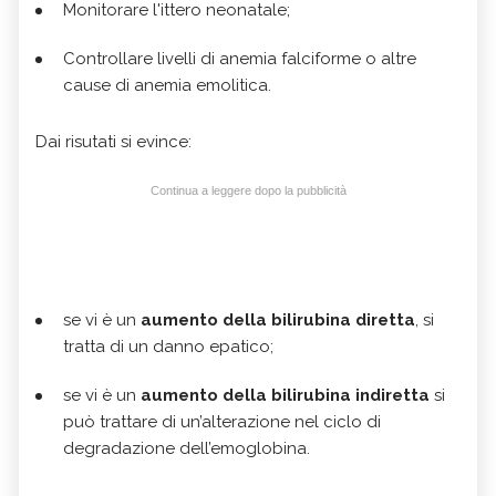
Monitorare l'ittero neonatale;
Controllare livelli di anemia falciforme o altre
cause di anemia emolitica.
Dai risutati si evince:
Continua a leggere dopo la pubblicità
se vi è un
aumento della bilirubina diretta
, si
tratta di un danno epatico;
se vi è un
aumento della bilirubina indiretta
si
può trattare di un’alterazione nel ciclo di
degradazione dell’emoglobina.