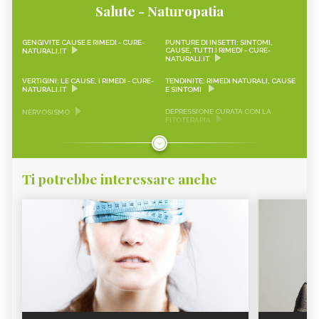
Salute - Naturopatia
GENGIVITE CAUSE E RIMEDI - CURE-
PUNTURE DI INSETTI: SINTOMI,
CAUSE, TUTTI I RIMEDI - CURE-
NATURALI.IT
NATURALI.IT
VERTIGINI: LE CAUSE, I RIMEDI - CURE-
TENDINITE: RIMEDI NATURALI, CAUSE
NATURALI.IT
E SINTOMI
DEPRESSIONE CURATA CON LA
NERVOSISMO
FITOTERAPIA
AEROFAGIA
EMICRANIA
MAL DI TESTA
DEPRESSIONE
Ti potrebbe interessare anche
CALCOLI RENALI
ANSIA
ERITEMA SOLARE
ARTROSI
ARTRITE
ATTACCHI DI PANICO
OTITE
VAGINITE
DIABETE
GOTTA
ALOPECIA
ANEMIA