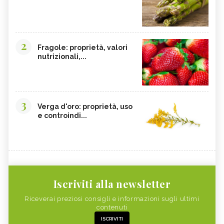
2
Fragole: proprietà, valori
nutrizionali,...
3
Verga d'oro: proprietà, uso
e controindi...
Iscriviti alla newsletter
Riceverai preziosi consigli e informazioni sugli ultimi
contenuti
ISCRIVITI