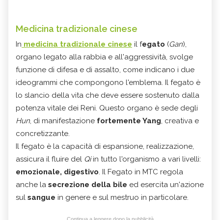
Medicina tradizionale cinese
In
medicina tradizionale cinese
il f
egato
(
Gan
),
organo legato alla rabbia e all'aggressività, svolge
funzione di difesa e di assalto, come indicano i due
ideogrammi che compongono l'emblema. Il fegato è
lo slancio della vita che deve essere sostenuto dalla
potenza vitale dei Reni. Questo organo è sede degli
Hun
, di manifestazione
fortemente Yang
, creativa e
concretizzante.
Il fegato è la capacità di espansione, realizzazione,
assicura il fluire del
Qi
in tutto l'organismo a vari livelli:
emozionale, digestivo
. Il Fegato in MTC regola
anche la
secrezione della bile
ed esercita un'azione
sul
sangue
in genere e sul mestruo in particolare.
Continua a leggere dopo la pubblicità