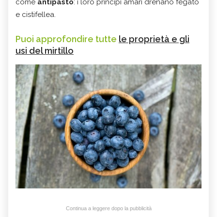
come
antipasto
: i loro principi amari drenano fegato
e cistifellea.
Puoi approfondire tutte
le proprietà e gli
usi del mirtillo
Continua a leggere dopo la pubblicità