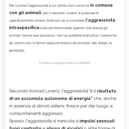
in comune
Per il primo l'aggressività è un istinto che l'uomo ha
con gli animali
; per il secondo, invece, è qualcosa di
l'aggressività
specificamente umano, tanto più se si considera
intraspecifica
(cioè all'interno della specie), che presso gli
animali, tranne rare eccezioni, non ha carattere distruttivo, mentre fra
gli uomini non si ferma neppure dinanzi all'omicidio, alla strage, al
genocidio.
Continua a leggere dopo la pubblicità
Secondo
Konrad Lorenz
, l'aggressività "è il
risultato
di un accumulo autonomo di energia"
che, anche
in assenza di stimoli esterni, finisce per dar luogo a
comportamenti aggressivi.
Spesso l'aggressività si mescola a
impulsi sessuali
fuori controllo
e
abuso di alcolici
o altre forme di