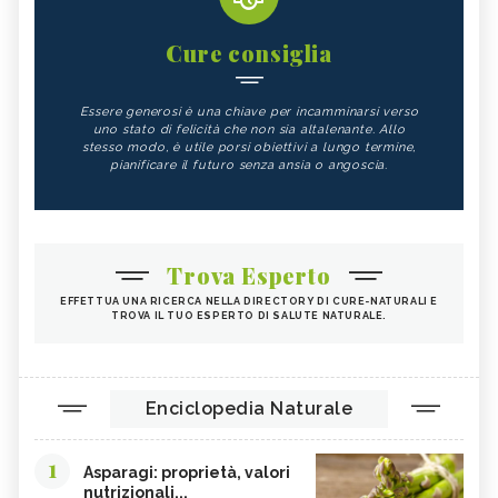
RUSSARE: SINTOMI, CAUSE, TUTTI I
CRAMPI: SINTOMI, CAUSE, TUTTI I
RIMEDI
RIMEDI
Cure consiglia
ULCERA: SINTOMI, CAUSE, TUTTI I
NEVRALGIA: SINTOMI, CAUSE, TUTTI I
RIMEDI
RIMEDI
Essere generosi è una chiave per incamminarsi verso
INFLUENZA: SINTOMI, CAUSE, TUTTI I
FORFORA: SINTOMI, CAUSE, TUTTI I
uno stato di felicità che non sia altalenante. Allo
RIMEDI
RIMEDI
stesso modo, è utile porsi obiettivi a lungo termine,
pianificare il futuro senza ansia o angoscia.
AFASIA: SINTOMI, CAUSE, TUTTI I
RIMEDI
Trova Esperto
EFFETTUA UNA RICERCA NELLA DIRECTORY DI CURE-NATURALI E
TROVA IL TUO ESPERTO DI SALUTE NATURALE.
Enciclopedia Naturale
1
Asparagi: proprietà, valori
nutrizionali...