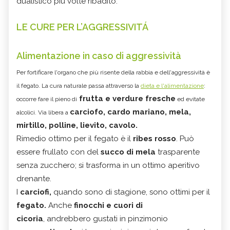
dualistico più volte ribadito.
LE CURE PER L’AGGRESSIVITÁ
Alimentazione in caso di aggressività
Per fortificare l'organo che più risente della rabbia e dell'aggressività è
il fegato. La cura naturale passa attraverso la
dieta e l'alimentazione
:
frutta e verdure fresche
occorre fare il pieno di
ed evitate
carciofo, cardo mariano, mela,
alcolici. Via libera a
mirtillo
, polline, lievito, cavolo.
Rimedio ottimo per il fegato è il
ribes rosso
. Può
essere frullato con del
succo di mela
trasparente
senza zucchero; si trasforma in un ottimo aperitivo
drenante.
I
carciofi,
quando sono di stagione, sono ottimi per il
fegato.
Anche
finocchi e cuori di
cicoria
, andrebbero gustati in pinzimonio