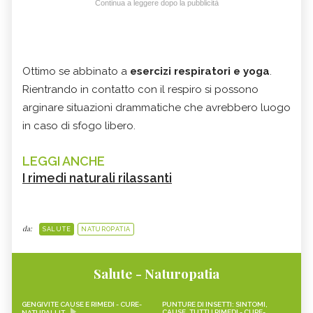
Continua a leggere dopo la pubblicità
Ottimo se abbinato a
esercizi respiratori e yoga
.
Rientrando in contatto con il respiro si possono
arginare situazioni drammatiche che avrebbero luogo
in caso di sfogo libero.
LEGGI ANCHE
I rimedi naturali rilassanti
da:
SALUTE
NATUROPATIA
Salute - Naturopatia
GENGIVITE CAUSE E RIMEDI - CURE-
PUNTURE DI INSETTI: SINTOMI,
CAUSE, TUTTI I RIMEDI - CURE-
NATURALI.IT