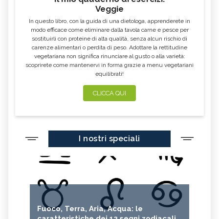
CONGIUNTIVITE
INAPPETENZA
Veggie
CROSTE DEL CUOIO CAPELLUTO
DIMAGRIRE CON LA FITOTERAPIA
In questo libro, con la guida di una dietologa, apprenderete in
modo efficace come eliminare dalla tavola carne e pesce per
ACQUA NELLE ORECCHIE
ACIDITÀ DI STOMACO
sostituirli con proteine di alta qualità, senza alcun rischio di
carenze alimentari o perdita di peso. Adottare la rettitudine
MAL DI GOLA
TORCICOLLO
vegetariana non significa rinunciare al gusto o alla varietà:
ECZEMA
STRESS
scoprirete come mantenervi in forma grazie a menu vegetariani
equilibrati!
DIARREA: SINTOMI, CAUSE, TUTTI I
RITENZIONE IDRICA
RIMEDI
CLICCA QUI
MAL DI STOMACO: CAPIRNE
STITICHEZZA: SINTOMI, CAUSE E
L'ORIGINE E CURARLO
RIMEDI
DOLORI MESTRUALI: SINTOMI,
CELLULITE: CAUSE E TUTTI I
CAUSE, TUTTI I RIMEDI
RIMEDI
I nostri speciali
MAL DI SCHIENA: SINTOMI, CAUSE,
COLITE: SINTOMI, CAUSE, TUTTI I
TUTTI I RIMEDI
RIMEDI
ORZAIOLO: SINTOMI, CAUSE, TUTTI I
CISTITE: SINTOMI, CAUSE,
RIMEDI
PREVENZIONE, CURE
COLESTEROLO ALTO: SINTOMI,
MENOPAUSA: SEGNI, SINTOMI E
RIMEDI PER PREVENIRLI ED
CAUSE, TUTTI I RIMEDI
ATTENUARLI
Fuoco, Terra, Aria, Acqua: le
ACNE: SINTOMI, CAUSE, TUTTI I
RAGADI ANALI: SINTOMI, CAUSE,
RIMEDI
TUTTI I RIMEDI
caratteristiche dei 12 segni zodiacali