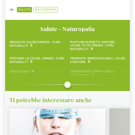
da:
SALUTE
NATUROPATIA
Salute - Naturopatia
GENGIVITE CAUSE E RIMEDI - CURE-
PUNTURE DI INSETTI: SINTOMI,
CAUSE, TUTTI I RIMEDI - CURE-
NATURALI.IT
NATURALI.IT
VERTIGINI: LE CAUSE, I RIMEDI - CURE-
TENDINITE: RIMEDI NATURALI, CAUSE
NATURALI.IT
E SINTOMI
DEPRESSIONE CURATA CON LA
NERVOSISMO
FITOTERAPIA
AEROFAGIA
EMICRANIA
MAL DI TESTA
DEPRESSIONE
Ti potrebbe interessare anche
CALCOLI RENALI
ANSIA
ERITEMA SOLARE
ARTROSI
ARTRITE
ATTACCHI DI PANICO
OTITE
VAGINITE