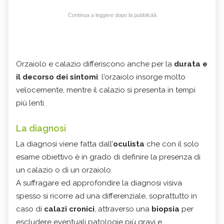
Continua a leggere dopo la pubblicità
Orzaiolo e calazio differiscono anche per la
durata e
il decorso dei sintomi
: l'orzaiolo insorge molto
velocemente, mentre il calazio si presenta in tempi
più lenti.
La diagnosi
La diagnosi viene fatta dall’
oculista
che con il solo
esame obiettivo è in grado di definire la presenza di
un calazio o di un orzaiolo.
A suffragare ed approfondire la diagnosi visiva
spesso si ricorre ad una differenziale, soprattutto in
caso di
calazi cronici
, attraverso una
biopsia
per
escludere eventuali patologie più gravi e