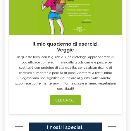
CERVICALE
PLACCHE IN GOLA
SCIATALGIA
UNCHIA INCARNITA
BILIRUBINA ALTA
BOCCA AMARA
RAFFREDDORE
CONGIUNTIVITE
Il mio quaderno di esercizi.
INAPPETENZA
CROSTE DEL CUOIO CAPELLUTO
Veggie
DIMAGRIRE CON LA FITOTERAPIA
ACQUA NELLE ORECCHIE
In questo libro, con la guida di una dietologa, apprenderete in
modo efficace come eliminare dalla tavola carne e pesce per
ACIDITÀ DI STOMACO
MAL DI GOLA
sostituirli con proteine di alta qualità, senza alcun rischio di
carenze alimentari o perdita di peso. Adottare la rettitudine
TORCICOLLO
ECZEMA
vegetariana non significa rinunciare al gusto o alla varietà:
STRESS
RITENZIONE IDRICA
scoprirete come mantenervi in forma grazie a menu vegetariani
equilibrati!
DIARREA: SINTOMI, CAUSE, TUTTI I
MAL DI STOMACO: CAPIRNE
RIMEDI
L'ORIGINE E CURARLO
CLICCA QUI
STITICHEZZA: SINTOMI, CAUSE E
DOLORI MESTRUALI: SINTOMI,
RIMEDI
CAUSE, TUTTI I RIMEDI
CELLULITE: CAUSE E TUTTI I
MAL DI SCHIENA: SINTOMI, CAUSE,
RIMEDI
TUTTI I RIMEDI
I nostri speciali
COLITE: SINTOMI, CAUSE, TUTTI I
ORZAIOLO: SINTOMI, CAUSE, TUTTI I